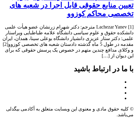
تعیین منابع حقوقی قابل اجرا در شعبه ­های
تخصصی محاکم کوزوو
[1] Lachezar Yanev مترجم: دکتر شهرام زرنشان عضو هیأت علمی
دانشکده حقوق و علوم سیاسی دانشگاه علامه طباطبایی ویراستار
علمی: دکتر ستار عزیزی دانشیار دانشگاه بوعلی سینا، همدان، ایران
مقدمه در طول 5 ماه گذشته دادستان شعبه­ های تخصصی کوزوو[2]
و وکلای مدافع چندین متهم در خصوص یک پرسش حقوقی که برای
این دیوان از […]
با ما در ارتباط باشید
© کلیه حقوق مادی و معنوی این وبسایت متعلق به آکادمی بیگدلی
می‌باشد.
طراحی و توسعه وبسایت: سالین تیم – salinteam.com