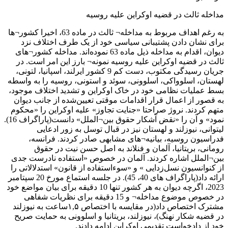
مداخله ثالث در قضیه اوکراین علیه روسیه
به رغم اهداف مربوط به مداخله¬ ثالث در ماده 63، اخیرا کشور¬ها
برای نشان دادن پشتیبانی سیاسی خود از یک طرف اختلاف نزد
دیوان، اقدام به مداخله ذیل ماده 63 نموده‌اند. مداخله کشور¬های
ثالث در قضیه اوکراین علیه روسیه نمونه¬ بارز این امر است. در
جریان رسیدگی مکتوب، دست کم 9 کشور ایرلند، اسپانیا، لتونی،
لهستان، اسلوواکی، اسلوونی، سوئد و استونی، روسیه را به واسطه
بسط عملیات نظامی خود در خاک اوکراین و تشدید اختلاف موجود،
به قصور از اعمال قرار اقدامات موقتی تعیین‌شده از جانب دیوان
متهم کردند. نروژ صراحتا «جنایت تجاوز» علیه اوکراین را «محکوم
نمود» و آن را «نقض آشکار حقوق بین¬الملل» دانست(پاراگراف 16).
لیتوانی، نیوزلند و لهستان نیز در قبال توسل به زور ادعایی
فدراسیون روسیه، بیانیه¬های مشابهی صادر کردند. فرانسه،
رومانی، بریتانیا، آلمان و فنلاند به اصل حسن نیت در حقوق
بین¬الملل اشاره کردند. آلمان در خصوص «استفاده نادرست جدی
از کنوانسیون نسل‌زدایی » و «سوءاستفاده از قانون» استدلالاتی را
ارائه داد(پاراگراف های 40، 45). در جلسه استماع مورخ 20 سپتامبر
2023، اگرچه دیوان به هر کشور تنها 10 دقیقه برای بیان مواضع خود
در خصوص موضوع مداخله¬ و 15 دقیقه برای نظریات شفاهی
مشترک اختصاص داد(در مقایسه با اختصاص ۱,۵ساعت به نیوزلند
در قضیه شکار نهنگ)، نیوزلند، بریتانیا و اسلوونی به حمایت صریح
خود از دادخواست تقدیمی اوکراین ادامه دادند.