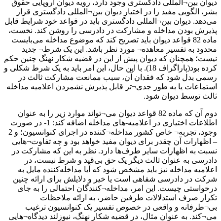
دیوان بین¬المللی دادگستری وجود دارد، رویه دیوان اروپایی حقوق
بشر، الگویی مفید را در اختیار دیوان بین¬المللی دادگستری قرار
می‌دهد. دیوان بین¬المللی دادگستری باید در قواعد خود شرایط قابل
پذیرش بودن مداخله و مشارکت در دادرسی را روشن کند. نخست،
ماده 82 قواعد دیوان باید تصریح کند که موضوع مداخله می‌بایست
محدود به تفسیر معاهده¬ مورد نظر باشد. این یک شرط¬ جدید
نیست؛ همچنان که دیوان پیش از این در قضیه شکار نهنگ چنین حکم
کرده بود(پاراگراف 18). با این حال، این امر باید به یک شرط شکلی و
رسمی بدل شود که فقدان آن، سبب ممانعت مشارکت ثالث در
استماعات یا به طور جدی¬تر قابل پذیرش نشمردن اعلامیه مداخله
ثالث توسط دیوان شود.
دوم آن که ماده 82 قواعد دیوان می¬تواند موارد زیر را به عنوان
اطلاعات اختیاری در اعلامیه-های مداخله اضافه کند: 1- در صورت
وجود، تجربه¬ خاص کشور مداخله¬کننده در اجرای کنوانسیون؛ و 2
– اظهارات آن چقدر برای دیوان مفید خواهد بود و چه تفاوت¬هایی
نسبت به اظهارات سایر طرف‌ها دارد. نظر به این که مشارکت در
دادرسی به عنوان ثالث دیگر یک حق بی‌قید و شرط نیست، در
اعلامیه مداخله نیز باید مشخص شود که آیا مداخله‌کننده مایل به
شرکت در دادرسی شفاهی است یا خیر و دلایلش برای ارائه چنین
درخواستی چیست. این امر، مداخله¬کنندگان احتمالی را به جای
تکرار صرف استدلالات طرفین حاضر، به ارائه ملاحظات
بی¬طرفانه و واقعی در خصوص تفسیر یک کنوانسیون ترغیب
می¬کند. به عنوان مثال، در قضیه شکار نهنگ، نیوزلند دیدگاه¬هایی