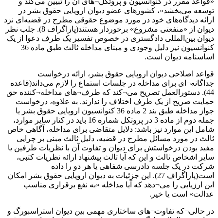
«قواعد مقرر در کنوانسیون و پروتکل¬های آن را تبیین می‌کند و
توسعه می‌بخشد»، کشورهای عضو دیوان اروپایی حقوق بشر در
ارائه دیدگاه‌های خود در مورد موضوع حقوقی مطرح در قضیه‌ای نزد
دیوان از «منفعتی مشروع» برخوردار هستند(پاراگراف 8). جلب نظر
دیوان بین‌المللی دادگستری در خصوص تفسیر یک طرف دعوا از یک
کنوانسیون نیز دلیل وجودی و مبنای مداخله ثالث طبق ماده 36
اساسنامه دیوان است.
قواعد اصلاحی دیوان اروپایی حقوق بشر، ارائه درخواست
جداگانه¬ای برای مداخله در جلسات استماع را لازم می‌داند(قاعده
44). دستورالعمل تصریح می¬کند که طرف¬های مداخله¬کننده حق
حمایت صریح از یک طرف اختلاف را ندارند. به علاوه، درخواست
جواز مداخله طبق بند 2 ماده 36 کنوانسیون اروپایی حقوق بشر یا
جمله دوم از ماده 3 در پروتکل شماره 16 باید در کنار سایر موارد،
شامل این موارد نیز باشد: دلایل متقاضی برای مداخله، آگاهی خاص
ثالث در مورد مسائل مطرح در قضیه، دلیل ثالث مبنی بر چرایی
مفید بودن درخواستش برای دیوان و تفاوت آن با نظریات طرفین یا
سایر اشخاص ثالث و این که آیا ثالث پیشنهاد ارائه نظریات کتبی،
شرکت در یک جلسه دادرسی شفاهی یا هر دو را داده
است(پاراگراف 27). این جزئیات به دیوان اروپایی حقوق بشر امکان
این ارزیابی را می¬دهد که آیا مداخله «به نفع برقراری مناسب
عدالت» است یا خیر.
در حالی¬که تفاوت¬های ساختاری مهمی بین دیوان استراسبورگ و