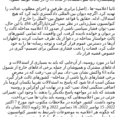
ثانیا اعلامیه¬ها ، [اصل] برابری طرفین و اجرای مطلوب عدالت را
تهدید کرد. اگرچه دیوان بین-المللی دادگستری تأیید کرد که هیچ
استدلال، ادله، حقایق یا قواعد حقوق بین¬الملل را خارج از
کنوانسیون نسل‌زدایی در نظر نمی¬گیرد(پاراگراف 84)، با این حال،
نمی¬توان فشار سیاسی ناشی از صدور 33 اعلامیه مداخله ثالث را
بر دیوان و خوانده نادیده گرفت. این واقعیت که تمامی کشورهای
ثالثِ خواستارِ مداخله در دعوا از یک طرف حمایت کردند و اظهارات
آن‌ها در دسترس عموم قرار گرفت و توجه رسانه¬ها را به خود
جلب کرد، قضات را تحت فشاری سنگین برای تصمیم¬گیری در
خصوص قضیه قرار داد.
اما در مورد روسیه، از آن‌جایی که باید به بسیاری از استدلالات و
ادعاهای مشترک و همپوشان از جمله برخی ادعاهای خارج از شمول
ماده 63 واکنش نشان می¬داد، بیم آن می¬رفت که در معرض
برخی فشارهای ناروا ناشی از مداخله¬ کشورهای ثالث قرار گیرد.
ممکن است ادعا شود که پاسخ به استدلالات تقریبا یکسان لزوما بار
اضافی سنگینی ایجاد نمی¬کند و در نهایت این اوکراین و روسیه
هستند که باید در مواجهه پاسخ یکدیگر را بدهند. با وجود این، تغییراتی
جزئی در بین اعلامیه‌هایی که روسیه باید بدان¬ها می¬پرداخت،
وجود داشت. کشور خوانده در ملاحظات مکتوب خود مورخ 7 اکتبر
2022، 15 نوامبر 2022، 16 دسامبر 2022 و 30 ژانویه 2023 نشان داد
که چگونه هر اعلامیه به موضوعات نامرتبط به تفسیر کنوانسیون
نسل‌زدایی پرداخته است. از سوی دیگر، اوکراین در مورد تمامی