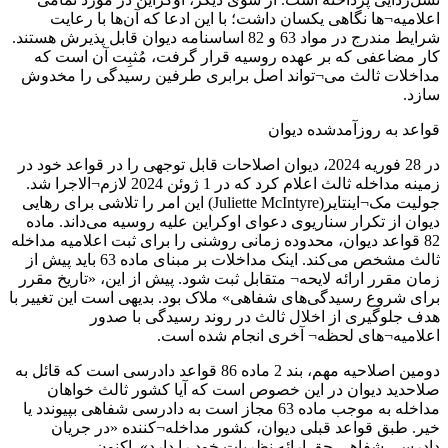
اعلامیه¬ها نگاهی یکسان داشت؛ با این ادعا که آن‌ها با رعایت
شرایط مندرج در مواد 63 و 82 اساسنامه دیوان قابل پذیرش هستند.
کار مضاعفی که بر عهده روسیه قرار گرفت، مُثبِت آن است که
مداخلات ثالث می¬تواند اصل برابری طرفین رسیدگی را مخدوش
سازد.
قواعد به روزآمدشده دیوان
در 28 فوریه 2024، دیوان اصلاحات قابل توجهی را در قواعد خود در
زمینه مداخله ثالث اعلام کرد که در 1 ژوئن 2024 لازم¬الاجرا شد.
جولیت مک¬اینتایر(Juliette McIntyre) این امر را تلاشی برای رهایی
دیوان از تکرار سناریوی دعوای اوکراین علیه روسیه می‌داند. ماده
82 قواعد دیوان، محدوده زمانی روشنی را برای ثبت اعلامیه مداخله
ثالث مشخص می‌کند. اینک مداخلات بر مبنای ماده 63 باید پیش از
زمان مقرر ارائه لایحه¬ متقابل ثبت شود. پیش از این، «تاریخ مقرر
برای شروع رسیدگی‌های شفاهی» ملاک بود. بدیهی است این تغییر با
هدف جلوگیری از اخلال ثالث در روند رسیدگی با صدور
اعلامیه¬های لحظه¬ آخری انجام شده است.
دومین اصلاحیه مهم، بند 2 ماده 86 قواعد دادرسی است که قائل به
صلاحدید دیوان در این خصوص است که آیا کشور ثالث خواهان
مداخله به موجب ماده 63 مجاز است به دادرسی شفاهی بپیوندد یا
خیر. طبق قواعد قبلی دیوان، کشور مداخله¬کننده «در جریان
دادرسی شفاهی حق ارائه نظریات خود را دارد». اکنون