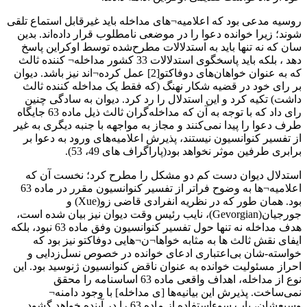
روسیه مدعی بود که اعلامیه¬های مداخله باید غیرقابل استماع تلقی
شوند؛ زیرا خوانده دعوا را در موضعی نامطلوب قرار داده‌اند. بدین
سان که نه تنها باید به استدلالات مطرح‌شده توسط اوکراین پاسخ
دهد ، بلکه باید پاسخگوی استدلالات 33 کشور مداخله¬ کننده ثالث
که به عنوان خواهان‌های دوفاکتو[2] عمل کرده¬اند نیز باشد. دیوان
بر رای خود در قضیه شکار نهنگ (که فقط یک مداخله‌ کننده ثالث
داشت) تکیه کرد و این استدلال را رد کرد. دیوان به سادگی چنین
رای داد که با توجه به آن که مداخله‌گران ثالث ذیل ماده 63 جایگاه
طرف دعوا را پیدا نمی‌کنند و مجاز به مواجهه با جنبه دیگری به غیر
از تفسیر کنوانسیون نیستند، پذیرش اعلامیه‌های ورود به دعوا بر
برابری طرفین موثر نخواهد بود(پاراگراف های 49، 53).
استدلال دیوان دست کم دو مشکل را مطرح کرد؛ نخست آن که
اعلامیه¬ها به وضوح فراتر از تفسیر کنوانسیون مقرر در ماده 63
بود. همان طور که در نظریه انفرادی قاضی زو(Xue) و
جورجیان(Gevorgian)، نایب رئیس وقت دیوان نیز بیان شده است،
هدف مداخله نه تنها حول تفسیر کنوانسیون وفق ماده 63 نبود، بلکه
ایفای نقش ثالث ها به مثابه خواها¬ن¬هایی دوفاکتو نیز بود که
خواسته-شان بی‌اعتباری ادعای خوانده در خصوص نسل‌زدایی و
احراز مسئولیت خوانده به عنوان ناقض کنوانسیون ژنوسید بود. این
نوع از مداخله، اهداف واقعی ماده 63 اساسنامه را محقق
نمی‌ساخت. پذیرش این بیانیه‌ها [ی مداخله] با وجود دامنه¬
وسیعشان، باب سوءاستفاده از ماده 63 را در آینده خواهد گشود.