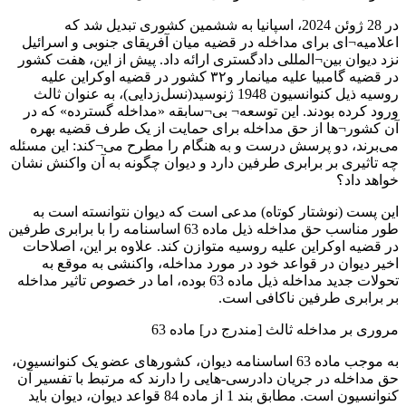
در 28 ژوئن 2024، اسپانیا به ششمین کشوری تبدیل شد که
اعلامیه¬ای برای مداخله در قضیه میان آفریقای جنوبی و اسرائیل
نزد دیوان بین¬المللی دادگستری ارائه داد. پیش از این، هفت کشور
در قضیه گامبیا علیه میانمار و۳۲ کشور در قضیه اوکراین علیه
روسیه ذیل کنوانسیون 1948 ژنوسید(نسل‌زدایی)، به عنوان ثالث
ورود کرده بودند. این توسعه¬ بی¬‌سابقه «مداخله گسترده» که در
آن کشور¬ها از حق مداخله برای حمایت از یک طرف قضیه بهره
می‌برند، دو پرسش درست و به هنگام را مطرح می¬کند: این مسئله
چه تاثیری بر برابری طرفین دارد و دیوان چگونه به آن واکنش نشان
خواهد داد؟
این پست (نوشتار کوتاه) مدعی است که دیوان نتوانسته است به
طور مناسب حق مداخله ذیل ماده 63 اساسنامه را با برابری طرفین
در قضیه اوکراین علیه روسیه متوازن کند. علاوه بر این، اصلاحات
اخیر دیوان در قواعد خود در مورد مداخله، واکنشی به موقع به
تحولات جدید مداخله ذیل ماده 63 بوده، اما در خصوص تاثیر مداخله
بر برابری طرفین ناکافی است.
مروری بر مداخله ثالث [مندرج در] ماده 63
به موجب ماده 63 اساسنامه دیوان، کشورهای عضو یک کنوانسیون،
حق مداخله در جریان دادرسی-هایی را دارند که مرتبط با تفسیر آن
کنوانسیون است. مطابق بند 1 از ماده 84 قواعد دیوان، دیوان باید