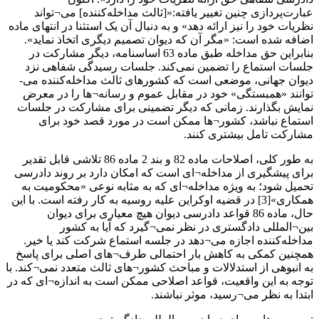
عبارت‌پردازی چنین تغییر یافته:«[ثالث مداخله‌کننده] می¬تواند
نظریات خود را نیز ارائه دهد» و به دنبال آن یک استثنا در انتهای ماده
اضافه شده است: «مگر آن که دیوان تصمیم دیگری اتخاذ نماید».
بنابراین حق مداخله طبق ماده 63 اساسنامه، دیگر مشارکت در
جلسات استماع را تضمین نمی‌کند. جلسات رسیدگی شفاهی نزد
دیوان جهانی، موضعی است که کشورهای ثالث مداخله‌کننده می-
توانند «همبستگی» خود در مقابل عموم و رسانه¬ها را در معرض
نمایش بگذارند. زمانی که دیگر تضمینی برای مشارکت در جلسات
استماع نباشد، کشور¬ها ممکن است در مورد قصد خود برای
مشارکت تامل بیشتری کنند.
به طور کلی، اصلاحات ماده 82 و بند 2 ماده 86 تلاشی قابل تقدیر
برای پیشگیری از مداخله¬ای است که امکان دارد بر روند دادرسی
تحمیل شود؛ به ویژه مداخله¬ای که به مثابه نوعی «محکومیت به
همکاری»[3] در قضیه اوکراین علیه روسیه به کار رفته است. با این
حال، ماده 86 قواعد دادرسی دیوان هیچ معیاری برای دیوان
بین¬المللی دادگستری در نظر نمی¬گیرد که آیا به کشور
مداخله‌کننده اجازه می¬دهد در جلسه استماع شرکت کند یا خیر.
همچنین کمکی به کاهش بار احتمالی طرف¬های اصلی برای پاسخ
به انبوهی از استدلالات و مباحث کشور¬های ثالث متعدد نمی¬کند. با
توجه به این واقعیت، قواعد اصلاحی ممکن است به اندازه¬ای که در
ابتدا به نظر می¬رسید، موثر نباشند.