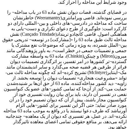
وجود شرایط این مداخله را احراز کند.
در قضایای گذشته، قضات دیوان نقش ماده 63 در باب مداخله¬ را
بررسی نموده‌اند. قاضی ویرامانتری(Weeramantry) خاطرنشان
ساخت که مداخله در دادرسی¬های داخلی و بین¬المللی دارای دو
کارکرد است: جلوگیری از طرح دعوای تکراری و دست¬یابی به
هماهنگی اصول. قاضی کانچادو ترینداد(Cançado Trindade) نقش
مداخله ثالث طبق ماده 63 را «[مشارکت] در توسعه¬ تدریجی حقوق
بین¬الملل شمرده، به ویژه زمانی که موضوعات نفع مشترک یا
جمعی و تضمینات جمعی در خطر است». به باور پژوهندگانی مانند
میرون(Miron) و چینکِن(Chinkin)، ماده 63 به واسطه مشارکت
گسترده¬تر کشورها در امر تفسیر، بر اثرگذاری تصمیمات دیوان
فراتر از طرفین هر قضیه صحه می‌گذارد و سایر اندیشمندان مانند
مک¬اینتایر(McIntyre) تشریح کرده¬اند که چگونه مداخله ثالث می-
تواند «مشروعیت هنجاری» تصمیمات دیوان را توسعه بخشد. از
زاویه¬ دید کشور مداخله‌کننده، ماده 63 از حق آن‌ها بر شنیده‌شدن
حمایت می¬کند. از آن‌جا که تمامی کشور¬های عضو یک کنوانسیون
نفعی در تفسیر آن دارند، باید برای بیان روایت تفسیری خود از
کنوانسیون مجاز باشند، پیش از آن که دیوان تصمیم خود را در آن
مورد صادر نماید؛ حتی اگر این تفسیر برای کشور¬هایی الزام
آورنباشد که طرف دعوا نیستند یا در واقع به موجب ماده 63 مداخله
نکرده¬اند. در عمل، هر تفسیری که دیوان از یک معاهده¬ چندجانبه
ارائه می‌دهد، بر منافع حقوقی تمامی اعضای معاهده تاثیرگذار
خواهد بود.