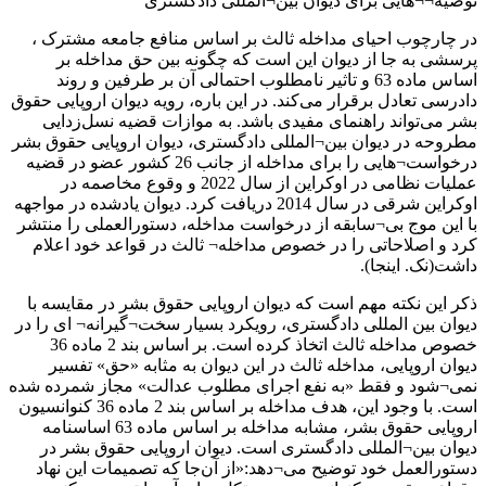
توصیه¬¬هایی برای دیوان بین¬المللی دادگستری
در چارچوب احیای مداخله ثالث بر اساس منافع جامعه مشترک ،
پرسشی به جا از دیوان این است که چگونه بین حق مداخله بر
اساس ماده 63 و تاثیر نامطلوب احتمالی آن بر طرفین و روند
دادرسی تعادل برقرار می‌کند. در این باره، رویه دیوان اروپایی حقوق
بشر می‌تواند راهنمای مفیدی باشد. به موازات قضیه نسل‌زدایی
مطروحه در دیوان بین¬المللی دادگستری، دیوان اروپایی حقوق بشر
درخواست¬هایی را برای مداخله از جانب 26 کشور عضو در قضیه
عملیات نظامی در اوکراین از سال 2022 و وقوع مخاصمه در
اوکراین شرقی در سال 2014 دریافت کرد. دیوان یادشده در مواجهه
با این موج بی¬سابقه از درخواست مداخله، دستورالعملی را منتشر
کرد و اصلاحاتی را در خصوص مداخله¬ ثالث در قواعد خود اعلام
داشت(نک. اینجا).
ذکر این نکته مهم است که دیوان اروپایی حقوق بشر در مقایسه با
دیوان بین المللی دادگستری، رویکرد بسیار سخت¬گیرانه¬ ای را در
خصوص مداخله ثالث اتخاذ کرده است. بر اساس بند 2 ماده 36
دیوان اروپایی، مداخله ثالث در این دیوان به مثابه «حق» تفسیر
نمی¬شود و فقط «به نفع اجرای مطلوب عدالت» مجاز شمرده شده
است. با وجود این، هدف مداخله بر اساس بند 2 ماده 36 کنوانسیون
اروپایی حقوق بشر، مشابه مداخله بر اساس ماده 63 اساسنامه
دیوان بین¬المللی دادگستری است. دیوان اروپایی حقوق بشر در
دستورالعمل خود توضیح می¬دهد:«از آ‌ن‌جا که تصمیمات این نهاد