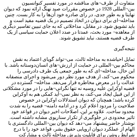
متفاوت از طرف¬های مناقشه در مورد تفسیر کنوانسیون
بین¬المللی 1928 در خصوص مقررات صید نهنگ ارائه نمود که دیوان
نهایتا و به طور جدی، در رای صادره خود آن‌ها را به کار بست. چنین
مداخله¬ای برای دیوان در اتخاذ تصمیم در یک قضیه مفید است و
باید تشویق شود. در مقابل، مداخلاتی که به جای تبیین تفاسیر دیگری
از معاهده¬ مورد بحث، عمدتا در صدد اعلان حمایت سیاسی از یک
طرف قضیه هستند، نباید تشویق شوند.
نتیجه‌گیری
تمایل احیاشده به مداخله ثالث، می¬تواند گویای اعتماد به نقش
محاکم بین¬المللی در حمایت از ارزش¬های انسان‌دوستانه باشد. با
این حال، مداخله¬ای که به طور جمعی یک طرف دادرسی را
محکوم می¬کند، از هدف مورد نظر دور می‌شود و اجرای منصفانه
عدالت را در معرض مخاطره قرار می‌دهد. مداخله¬ گسترده در
قضیه اوکراین علیه روسیه نه تنها نگرانی¬هایی را در مورد مشکلاتی
از این قبیل ایجاد می-کند، به نظر نمی¬آید کمکی هم به اوکراین
کرده باشد؛ همچنان که دیوان استدلالات اوکراین در خصوص
صلاحیت را مردود اعلام کرد و در ادامه دامنه¬ قضیه را به شدت
محدود ساخت. علاوه بر این، اصلاحات اخیر دیوان در قواعد خود
تاثیر محدودی در جلوگیری از تکرار سناریوی مشابه داشته است.
نوشتار حاضر پیشنهاد می¬دهد که دیوان بین¬المللی دادگستری با
الهام از عملکرد دیوان اروپایی حقوق بشر، قواعد خود را با درج
شرایط روشن برای قابلیت پذیرش مداخله ثالث و مشارکت