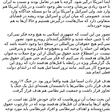
ابتدا آمریکا درگیر شود. گرچه با هم در تعامل بودند و نسبت به ایران
تا حدود زیادی بین‌شان وحدت نظر وجود داشت و در پایان آمریکا هم
وارد شد. ولی اسرائیل و آمریکا برای ما دو مسئله جداگانه وارد
شدند. خصومتی که میان ایران و اسرائیل بوده ریشه در قضایای
متفاوتی دارد که سال‌هاست درگیرش هستیم و حالا آن‌ها به هم
پیوند خورده‌اند.
تصور من این است که جمهوری اسلامی به هیچ وجه فکر نمی‌کرد
که با چنین حمله شدید و غافلگیرکننده‌ای روبه‌رو شود. تصور
نمی‌کنم هیچ حقوقدان بین‌المللی در سطح دنیا وجود داشته باشد که
بخواهد این حمله را توجیه کند و به‌هیچ‌وجه قابل‌توجیه و پذیرفتنی
نیست. در اصطلاح جدید حقوق بین‌الملل از این نوع حملات به‌عنوان
قتل‌های هدفمند یاد می‌کنیم که فکر می‌کنم حتی شورای حقوق بشر
یک گزارشگر ویژه در رابطه با قتل‌های هدفمند دارد که روی این
موضوع کار می‌کنند. مانند ترور اسماعیل هنیه که در ابتدای دولت
فعلی انجام شد.
هدف قرار دادن اسماعیل هنیه واقعاً ترور بود. در جنگ ۱۲روزه،
هدف قرار دادن نظامی‌ها یا دانشمندان هسته‌ای ذیل یک جنگ یا
تجاوز قرار داشت و جمعیت غیر نظامی هم هدف قرار گرفت.
این بحث تبعات آن ترورهاست که جای خودش قابل نقد است. در
واقع، آن‌ها پیامدهای آن قتل‌های هدفمند بوده که در چارچوب حقوق
بشردوستانه و اهداف غیرنظامی و افراد غیرنظامی باید مورد توجه