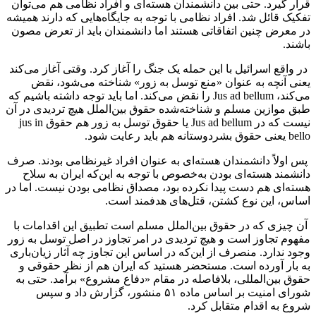
قرار گیرد. حتی بین دانشمندان هسته‌ای و افراد نظامی هم می‌توان
تفکیک قائل شد. افراد نظامی با توجه به جایگاه‌هایی که دارند همیشه
در معرض چنین اتفاقاتی هستند اما دانشمندان باید از تعرض مصون
باشند.
در واقع اسرائیل با این حمله یک جنگ را آغاز کرد. وقتی آغاز می‌کند
یعنی آنچه به عنوان «منع توسل به زور» شناخته می‌شود، نقض
می‌کند، Jus ad bellum را نقض می‌کند. اما باید توجه داشته باشیم که
طبق موازین مسلم و شناخته‌شده حقوق بین‌الملل هیچ تردیدی در آن
نیست که در Jus ad bellum یا حقوق توسل به زور هم حقوق jus in
bello یعنی حقوق بشردوستانه هم باید رعایت شود.
پس اولاً دانشمندان هسته‌ای به عنوان افراد غیرنظامی بودند. صرف
دانشمند هسته‌ای بودن به‌خصوص با توجه به این‌که ایران به سلاح
هسته‌ای هم دست پیدا نکرده بود، مصداق نظامی بودن نیست. اما در
اساس، این نوع کشتن، قتل‌های هدفمند است.
آن چیزی که در حقوق بین‌الملل مسلم است تطبیق این اقدامات با
مفهوم تجاوز است و هیچ تردیدی در امر تجاوز در اصل توسل به زور
وجود ندارد. منصرف از این‌که در اساس این تجاوز چه آثار زیان‌باری
به بار آورده است. مستحضر هستید که ایران هم از نظر حقوقی و
حقوق بین‌المللی، بلافاصله در مقام «دفاع مشروع» برآمد. حتی به
شورای امنیت بر اساس ماده ۵۱ منشور، گزارش داد و سپس
شروع به اقدام متقابل کرد.