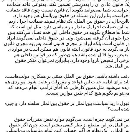
یک قانون عادی آن را به‌درستی تضمین نکند، به‌نوعی فاقد ضمانت
اجراست. شما نمی‌توانید بگویید آن قانون نیست چون فاقد ضمانت
اجراست. بنابراین این مسئله در حقوق بین‌الملل هم وجود دارد.
با‌این‌حال، در حقوق بین الملل، یک نظام نیم‌بند ضمانت اجرا داریم.
اما این ضمانت اجرا یک مقدار بار سیاسی دارد. مثل این است که
شما به‌اصطلاح بگویید در حقوق داخلی این همه فساد می‌کنند پس
چرا جلوی آن گرفته نمی‌شود. ولی در حقوق داخلی نمی‌گویند ایراد
در قانون است بلکه ایراد بر مجری قانون است پس به مجری قانون
باز می‌گردد نه خود قانون. البته قانون هم ممکن است در مواردی
تبعیض ناروا قائل شده باشد همان‌طور که در قوانین داخلی هم
برخی از تبعیض ناروا وجود دارد. بنابراین نمی‌توان منکر حقوق
بین‌الملل شد.
دقت داشته باشید، حقوق بین الملل مبتنی بر همکاری دولت‌هاست.
باید برای ادامه حیات این قواعد و مقررات رعایت شود. مواردی هم
دیده می‌شود مثل همین کارهایی که آقای ترامپ انجام می‌دهد که
می‌توانم بگویم هیچ کدام طبق موازین نیست.
قبول دارید سیاست بین‌الملل بر حقوق بین‌الملل سلطه دارد و چیره
شده است؟
من نمی‌گویم چیره است، می‌گویم موارد نقض مقررات حقوق
بین‌الملل در این مقطع از نظر کیفی بیشتر است. چون اگر حقوق
بین‌الملل را یک نظام فراگیر حساب کنیم تمام مناسبات بین‌المللی،