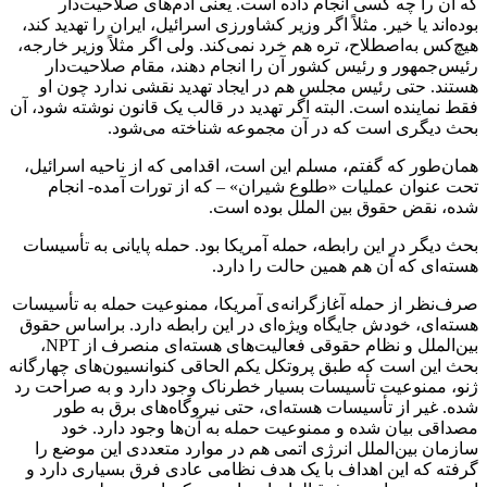
که آن را چه کسی انجام داده است. یعنی آدم‌های صلاحیت‌دار
بوده‌اند یا خیر. مثلاً اگر وزیر کشاورزی اسرائیل، ایران را تهدید کند،
هیچ‌کس به‌اصطلاح، تره هم خرد نمی‌کند. ولی اگر مثلاً وزیر خارجه،
رئیس‌جمهور و رئیس کشور آن را انجام دهند، مقام صلاحیت‌دار
هستند. حتی رئیس مجلس هم در ایجاد تهدید نقشی ندارد چون او
فقط نماینده است. البته اگر تهدید در قالب یک قانون نوشته شود، آن
بحث دیگری است که در آن مجموعه شناخته می‌شود.
همان‌طور که گفتم، مسلم این است، اقدامی که از ناحیه اسرائیل،
تحت عنوان عملیات «طلوع شیران» – که از تورات آمده- انجام
شده، نقض حقوق بین الملل بوده است.
بحث دیگر در این رابطه، حمله آمریکا بود. حمله پایانی به تأسیسات
هسته‌ای که آن هم همین حالت را دارد.
صرف‌نظر از حمله آغازگرانه‌ی آمریکا، ممنوعیت حمله به تأسیسات
هسته‌ای، خودش جایگاه ویژه‌ای در این رابطه دارد. براساس حقوق
بین‌الملل و نظام حقوقی فعالیت‌های هسته‌ای منصرف از NPT،
بحث این است که طبق پروتکل یکم الحاقی کنوانسیون‌های چهارگانه
ژنو، ممنوعیت تأسیسات بسیار خطرناک وجود دارد و به صراحت رد
شده. غیر از تأسیسات هسته‌ای، حتی نیروگاه‌های برق به طور
مصداقی بیان شده و ممنوعیت حمله به آن‌ها وجود دارد. خود
سازمان بین‌الملل انرژی اتمی هم در موارد متعددی این موضع را
گرفته که این‌ اهداف‌ با یک هدف نظامی عادی فرق بسیاری دارد و