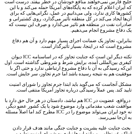
خلیج فارس نمی‌خواهند منافع خودشان در خطر بیفتد. درست است
که ایران اعلام کرده که به پایگاه‌های آمریکا حمله می‌کند و با این
کشورها کاری ندارد، ولی می‌دانیم در عمل، نگرانی‌هایی که برای
آن‌ها ایجاد می‌کند در کل منطقه تأثیر می‌گذارد، روی کشتیرانی و
صادرات نفت در منطقه هم تاثیر می‌گذارد و صِرف این نیست که
یک دفاع مشروع انجام می‌دهیم‌.
بنابراین، تجاوز یک ضمانت اجرای بسیار مهم دارد و آن هم دفاع
مشروع است که در اینجا، بسیار تأثیرگذار است.
نکته دیگر این است که جنایت تجاوز که در اساسنامه ICC دیوان
کیفری بین‌المللی آمده، برایش شرط و شروطی گذاشته است. اول
این‌که رسیدگی به آن با دفاع مشروع ارتباطی ندارد و حتی اگر با
موفقیت هم به نتیجه رسیده باشد اما جرم تجاوز، سر جایش است.
مشکل آنجاست که می‌گوید باید ابتدا جرم تجاوز را شورای امنیت
تایید کند. پس عملاً رسیدگی درباره تجاوز آمریکا منتفی است.
درواقع، عضویت در ICC هم نباشد، دادستان در هر حال حق دارد با
موافقت شعب مقدماتی وارد موضوع شود یا یک کشور عضو دیگر،
نه خود ایران می‌تواند موضوع را در ICC مطرح کند اما اصلاً مسئله
به آن‌جا نمی‌رسد.
بحث جنایت علیه بشریت و جنایت جنگی مانند هدف قرار دادن
اماکن غیرنظامی و مانند این‌ها نیازی به شورای امنیت ندارد و