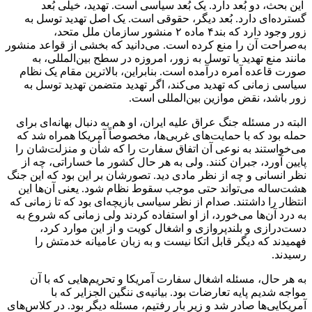
این بحث، دو بُعد دارد. یک بُعد سیاسی است. تهدید، خیلی بُعد
گسترده‌ای دارد. بُعد دیگر، حقوقی است. یک اصل تهدید توسل به
زور وجود دارد که بند۴ ماده ۲ منشور سازمان ملل متحد،
به‌صراحت آن را منع کرده است. می‌دانید که بخشی از قواعد منشور
مانند منع تهدید یا توسل به زور، امروزه در سطح بین‌المللی، به
صورت قاعده آمره در‌آمده است. بنابراین، بالاترین مقام یک نظام
سیاسی زمانی که تهدید می‌کند، اگر تهدید متضمن تهدید توسل به
زور باشد، نقض موازین بین‌المللی است.
البته در مسئله جنگ عراق علیه ایران، او هم به دنبال بهانه‌ای برای
حمله بود که با حمایت‌های غربی‌ها، مخصوصاً آمریکا همراه شد که
می‌خواستند به نوعی آن اتفاق سفارت را که شأن و منزلت‌شان را
پایین آورد، جبران کنند. ولی به هر حال کشور ما خساراتی، چه از
نظر انسانی و چه از نظر مادی دید. تصورشان بر این بود که این جنگ
هشت‌ساله می‌تواند حتی موجب سقوط نظام شود. یعنی آن‌ها این
انتظار را داشتند. صدام از نظر سیاسی بازیچه‌ای بود که تا زمانی که
به درد آن‌ها می‌خورد، از او استفاده کردند ولی زمانی که شروع به
دست‌درازی و بلندپروازی و اشغال کویت و از این موارد کرد،
فهمیدند که دیگر قابل اتکا نیست و به زبان عامیانه خدمتش را
رسیدند.
به هر حال، مسئله اشغال سفارت آمریکا و تحریم‌هایی که با آن
مواجه شدیم پایه تعارضات بود. بیانیه‌ی ننگین الجزایر که با
آمریکایی‌ها صادر شد و زیر بار رفتیم، مسئله دیگر بود. در کلاس‌های