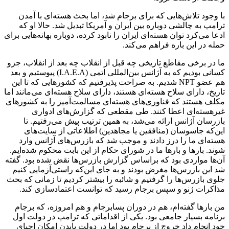
با وجود تلاش‌هایی که برای برجام شد، اما بحث‌ هسته‌ای با آمدن
ترامپ به چالشی دوباره بین ایران و آمریکا تبدیل شد. حالا او که
ادعا می‌کرد توان هسته‌ای ایران را نابود کرده، دوباره بهانه‌هایی برای
حمله در این باره فراهم می‌کند.
ما در برخی مقاطع تاریخی چه قبل از انقلاب چه بعد از انقلاب، جزو
کسانی بودیم که به آژانس بین‌المللی اتمی (I.A.E.A) پیوستیم و بعد
هم عضو NPT شدیم. به صراحت پذیرفتیم که کشورهایی که تا این
تاریخ، دارای سلاح هسته‌ای هستند، دارای سلاح هسته‌ای می‌مانند اما
مکلف هستند که فناوری‌های هسته‌ای مسالمت‌آمیز را به کشورهای
غیرهسته‌ای اعطا کنند. طی مقطعی که گزارش‌های ادواری
بازرسان آژانس ارائه می‌شد، به همین ترتیب پیش می‌رفتیم. تا
این‌که جاسوسان (منافقین یا مجاهدین) اطلاعاتی از سایت‌های
هسته‌ای ما را درز دادند و موجب شد که بازرس‌های آژانس وارد
شوند. بارها و بارها ما در شورای حکام از این بابت محکوم شده‌ایم.
آن‌ها مواردی بود که براساس گزارش بازرس‌ها نقض شده بود. گفته
شد این بازرس‌ها مغرض بودند و به جای این‌که راستی‌آزمایی کنیم
جلوی بازرس‌ها را گرفتیم و شائبه را بیشتر کردیم تا زمانی که بحث
مذاکرات ژنو و سپس برجام رسید که توانست اعتماد‌سازی کند.
من بارها گفته‌ام، هم در دوران پسابرجام و هم امروزه، که برجام
برنامه بسیار جامعی بود. یکی از اقداماتی که ترامپ در دولت اول
خود انجام داد خروج از برجام بود اما در دولت بایدن امکان احیای