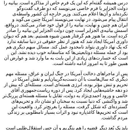
درس همیشه گفته‌ام که این یک فرم خاص از مذاکره است. بیانیه را
دولت الجزایر با فرم خاصی می‌نویسد که دو طرف گفت‌وگو
نکرده‌اند و آن‌ها اعلام می‌کنند. وزیر خارجه آن کشور واسطه‌ی
انتقال پیام می‌شود. در نهایت می‌نویسند آمریکا چنین می‌گوید و
ایران هم چنین و نهایت، بیانیه را از قول خود صادر می‌کنند. درواقع،
اسمش بیانیه‌ی الجزایر است چون دولت الجزایر این بیانیه را صادر
کرده است. ما هنوز هم گرفتار همین شیوه هستیم. بعد هم که دیوان
داوری آمریکا ایجاد شد که هنوز از نظر حقوقی در دنیا سابقه ندارد
که یک نهاد داوری بتواند نامحدود عمل کند. مسائل مبهم دیگری هم
بود از جمله مسئله دوتابعیتی‌ها که متاسفانه خوب دیده نشد. این
است که خسارت‌های زیادی از این بابت به ما وارد شد و عوارض آن
همین طور تا به امروز ادامه داشته است.
پس از ماجراهای دخالت آمریکا در جنگ ایران و عراق، مسئله مهم
دیگری که سال‌هاست با آن دست‌به‌گریبان‌ایم و نقش آمریکا در
تحریم و تنش مؤثر بوده، انرژی هسته‌ای است. مسئله‌ای که بیش از
دو دهه حاشیه‌هایی ایجاد کرد. پس از دوره ریاست‌جمهوری آقای
خاتمی و ورود احمدی‌نژاد به دولت، تقابل با مسئله هسته‌ای پررنگ‌تر
شد و واکنشی که دنیا نسبت به سخنان او نشان داد و تحریم‌های
گسترده‌ای که شکل گرفت، مسئله را بغرنج‌تر کرد. واقعیت این
است که تحریم‌ها کاغذ‌پاره نبود و اثرات بسیار نامطلوبی بر زندگی
مردم گذاشت.
باید یک بُعد دیگر قضیه را هم بنگریم و آن حس استقلال‌طلبی است