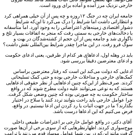
خارجی نزدیک مرز آمده و آماده برای ورود است.
جامعه ایران چه در جنگ ۱۲روزه و چه پس از آن خیلی همراهی کرد
و انتظاراتی داشت اما شرایط را درک می‌کرد تا این‌که شرایط
دشوار اقتصادی زمینه‌های اعتراضاتی را به وجود آورد. اما متأسفانه
با دخالت‌های خارجی به سمتی رفت که منجر به اتفاقات بسیار تلخ و
ناگواری شد و جامعه پس از آن حجم از کشته‌شدگان در بهت و
سوگ فرو رفت. در این ماجرا چقدر شرایط بین‌المللی نقش داشت؟
باید در وهله اول، ادعاهای هر کدام از طرفین، یعنی ادعای حکومت
و ادعای معترضین دقیقاً بررسی شود.
ادعایی که دولت می‌کند این است که رفتار معترضین براساس
کمک‌های خارجی و مداخلات خارجی بوده و حتی کمک تسلیحاتی
کردند. صرف‌نظر از این‌که چنین ادعاهایی از نظر حقوقی ادعاهایی
هستند که به نوعی می‌توانند علیه دولت مطرح شوند که در واقع
ساختار حکومت به چه صورتی بوده که چنین وضعی شکل گرفت.
چرا عوامل خارجی باید راحت بتوانند تردد کنند یا سلاح در اختیار
بگذارند؟ ما در جهت اثبات یا رد کردن این ادعا نیستیم. در واقع،
فرض می‌کنیم که این ادعاها درست باشد.
آقای دکتر، در واقع عوامل خارجی بر اعتراضات طبیعی داخلی
موج‌سواری کردند. اظهارنظرهایی که از سوی برخی از آن‌ها صورت
گرفت مانند این‌که در بین شما عوامل موساد قدم می‌زنند یا ترامپ