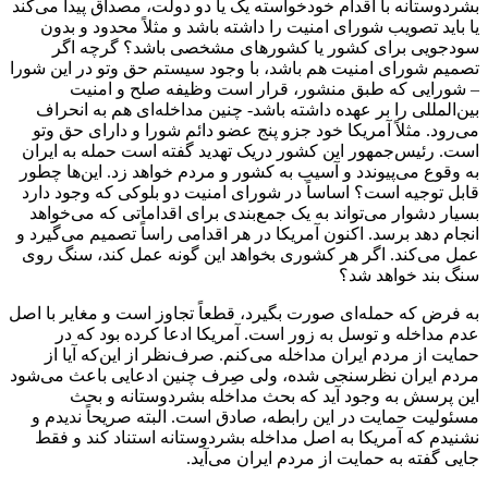
بشردوستانه با اقدام خودخواسته یک یا دو دولت، مصداق پیدا می‌کند
یا باید تصویب شورای امنیت را داشته باشد و مثلاً محدود و بدون
سودجویی برای کشور یا کشورهای مشخصی باشد؟ گرچه اگر
تصمیم شورای امنیت هم باشد، با وجود سیستم حق وتو در این شورا
– شورایی که طبق منشور، قرار است وظیفه صلح و امنیت
بین‌المللی را بر عهده داشته باشد- چنین مداخله‌ای هم به انحراف
می‌رود. مثلاً آمریکا خود جزو پنج عضو دائم شورا و دارای حق وتو
است. رئیس‌جمهور این کشور دریک تهدید گفته است حمله به ایران
به وقوع می‌پیوندد و آسیب به کشور و مردم خواهد زد. این‌ها چطور
قابل توجیه است؟ اساساً در شورای امنیت دو بلوکی که وجود دارد
بسیار دشوار می‌تواند به یک جمع‌بندی برای اقداماتی که می‌خواهد
انجام دهد برسد. اکنون آمریکا در هر اقدامی راساً تصمیم می‌گیرد و
عمل می‌کند. اگر هر کشوری بخواهد این گونه عمل کند، سنگ روی
سنگ بند خواهد شد؟
به فرض که حمله‌ای صورت بگیرد، قطعاً تجاوز است و مغایر با اصل
عدم مداخله و توسل به زور است. آمریکا ادعا کرده بود که در
حمایت از مردم ایران مداخله می‌کنم. صرف‌نظر از این‌که آیا از
مردم ایران نظرسنجی شده، ولی صِرف چنین ادعایی باعث می‌شود
این پرسش به وجود آید که بحث مداخله بشردوستانه و بحث
مسئولیت حمایت در این رابطه، صادق است. البته صریحاً ندیدم و
نشنیدم که آمریکا به اصل مداخله بشردوستانه استناد کند و فقط
جایی گفته به حمایت از مردم ایران می‌آید.