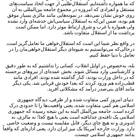
که ما همواره داشته‌ایم. استقلال‌طلبی از جهت اتخاذ سیاست‌های
مستقل و انفرادی که امروزه در مجموع جامعه بین‌المللی به آن
روی خوش نشان نمی‌دهد. در نمونه‌هایی مانند مالزی بسیار موفق
هم بوده، ضمن این‌که به استقلال سیاسی‌اش خدشه‌ای وارد نشده
ولی همواره با غرب و شرق ارتباط موثر دارد. اما ممکن است
برداشت ما از استقلال متفاوت باشد.
در واقع نظر شما این است که استقلال‌خواهی ما تعامل‌گریز است.
در‌حالی‌که می‌توانستیم به شیوه‌ای دیگر استقلال‌خواهی‌مان را در
تعامل با دنیا حفظ کنیم.
بله، به‌خصوص در اوایل انقلاب، کسانی را نداشتیم که به طور دقیق
و کارشناسی وارد مسائل شوند. بخش عمده‌ای از نیروهای برجسته
که در داخل وزارت بودند، کنار گذاشته شده بودند. افرادی مانند
قطب‌زاده هم ورود کردند که بعدا خودش قربانی شد. یکی دیگر
مانند آقای بنی‌صدر درآمد که مشکلاتی آفرید.
دنیای امروز کمی متفاوت شده و از طرفی، دیدگاه جمهوری
اسلامی هم کمی متفاوت شده، یعنی واقعیت‌ها را تا حدودی درک
کرده است. جامعه بین‌الملل البته به این نتیجه رسیده که جمهوری
اسلامی یک تافته‌ی جدابافته است یعنی با هیچ کجا؛ نه مالزی، نه
اندونزی و نه هیچ جای دیگر، قابل مقایسه نیست و وضعیت خاصی
دارد. وزارت خارجه آمریکا یک میز ایران دارد. یعنی اداره‌ای که واقعاً
بدانند جمهوری اسلامی چیست.