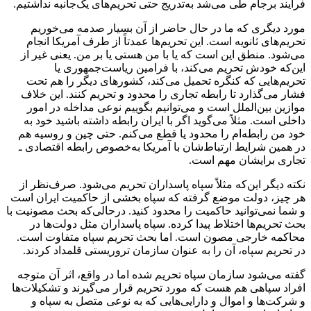
فرایند برجام طی می‌شد به‌تدریج حتی تحریم‌های یک‌جانبه نداشتیم.
مورد دیگری که ما در حال حاضر از آن بسیار صدمه می‌خوریم
تحریم‌های ثانویه است. این تحریم‌ها عمدتاً از طرف آمریکا انجام
می‌شود. منطق این است که یا با من هستی یا بر من. یعنی غیر از
این‌که خودش تحریم می‌کند، با فرامین ریاست‌جمهوری یا
تحریم‌هایی که کنگره تحمیل می‌کند، کشورهای دیگر را هم تحت
فشار می‌گذارد تا رابطه تجاری را محدود و تحریم کنند. این خلاف
موازین بین‌الملل است و می‌توانیم بگوییم نوعی مداخله در امور
داخلی است. مثلاً می‌گوید اگر با ایران رابطه داشته باشید خود به
خود من رابطه‌ام را محدود یا قطع می‌کنم. حتی چین و روسیه هم
در همین شرایط ارتباط‌شان با آمریکا به‌خصوص رابطه اقتصادی ـ
تجاری برایشان مهم است.
نکته دیگر این‌که مثلاً سپاه پاسداران تحریم می‌شود. صرف‌نظر از
هر چیز، دولت موضع گرفته که سپاه بخشی از حاکمیت ایران است
و شما نمی‌توانید حاکمیت را محدود کنید. درحالی‌که بحث مصونیت با
بحث تحریم‌ها اختلاط پیدا کرده. سپاه پاسداران مثل دولت‌ها در
محاکمه خارجی مصون است. اما بحث تحریم سپاه متفاوت است.
در تحریم سپاه، آن را به عنوان سازمان تروریستی قلمداد کردند.
گفته می‌شود سازمان سپاه تحریم شده اما در واقع، اثر آن متوجه
افراد سپاهی هم هست که مورد تحریم قرار می‌گیرند و تشکیلات‌ها
و شرکت‌ها و اموال و دارایی‌هایی که به نوعی متصل‌ به سپاه و