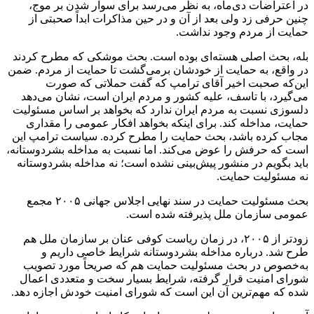
در اعتراضات دی‌ماه، به نظر می‌رسد برای سوار شدن بر موج،
چنین حرفی زد ولی بعد از آن و در حین مذاکرات ابداً صحبتی از
حمایت از مردم وجود نداشت.
بله، بحث اصلی هسته‌ای بوده است‌. بحث موشکی که مطرح کردند
در واقع، به حمایت از خودشان برمی‌گشت تا حمایت از مردم. ضمن
این‌که صحبت اخیر آقای ترامپ که گفت حملاتی که صورت
می‌گیرد، با تاسف، علیه کشور و مردم ایران است، نشان می‌دهد
دلسوزی نسبت به مردم ایران ندارد که بخواهد بر اساس مسئولیت
حمایت، مداخله کند‌. برای اینکه بخواهد افکار عمومی را مقداری
مجاب کرده باشد، بحث حمایت را مطرح کرده. سیاست ترامپ این
است که حرفش را عوض می‌کند. اما نسبت به مداخله بشردوستانه،
باید بگویم در منشور پیش‌بینی نشده است؛ نه مداخله بشردوستانه
نه مسئولیت حمایت.
بحث مسئولیت حمایت در سند نهایی اجلاس جهانی ۲۰۰۵ مجمع
عمومی سازمان ملل پذیرفته شده است.
زودتر از ۲۰۰۵، در زمان ریاست کوفی عنان بر سازمان ملل هم
طرح شد. درباره مداخله بشردوستانه شرایط خاصی داریم و
به‌خصوص در بحث مسئولیت حمایت هم که صریحاً مورد تصویب
شورای امنیت قرار گرفته، شرایط بسیار سخت و متعددی اعمال
شده که مهم‌ترین آن این است که شورای امنیت خودش اجازه دهد.