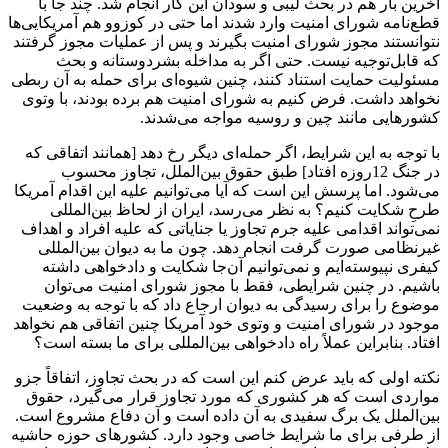
آخرین بار هم در بحث لیبی و سودان این کار انجام شد. چند جا با
قطع‌نامه شورای امنیت وارد شدند اما حتی در کوزوو هم آمریکایی‌ها
نتوانستند مجوز شورای امنیت بگیرند و پس از عملیات مجوز گرفتند
که قابل‌توجیه نیست. حتی اگر به مداخله بشردوستانه و بحث
مسئولیت حمایت استناد کنند، چنین شیوه‌ای برای حمله به آن ربطی
نخواهد داشت. فرض کنیم به شورای امنیت هم برده بودند، با وتوی
کشورهایی مانند چین و روسیه مواجه می‌شدند.
با توجه به این شرایط، اگر حمله‌ای دیگر رخ دهد [همانند اتفاقی که
در جنگ 12روزه افتاد] طبق حقوق بین‌الملل، تجاوز محسوب
می‌شود. اما پرسش این است که آیا می‌توانیم علیه این اقدام آمریکا
طرحِ شکایت کنیم؟ به نظر می‌رسد، ایران از لحاظ بین‌المللی
نمی‌تواند اقدامی علیه جرم تجاوز یا جنایاتی که علیه افراد و اهداف
غیرنظامی صورت گرفت انجام دهد. چون ما به دیوان بین‌المللی
کیفری نپیوسته‌ایم و نمی‌توانیم آن‌جا شکایت و دادخواهی داشته
باشیم. در چنین شرایطی، فقط با مجوز شورای امنیت می‌توان
موضوع را برای رسیدگی به دیوان ارجاع داد که با توجه به وضعیت
موجود در شورای امنیت و وتوی خود آمریکا چنین اتفاقی هم نخواهد
افتاد. بنابراین عملاً راه دادخواهی بین‌المللی برای ما بسته است؟
نکته اولی که باید عرض کنم این است که در بحث تجاوز، اتفاقاً جزو
مواردی است که هر کشوری که مورد تجاوز قرار می‌گیرد، حقوق
بین‌الملل یک برگ سفیدی به آن داده است و آن دفاع مشروع است.
از طرفی برای ما شرایط خاصی وجود دارد. کشورهای حوزه حاشیه