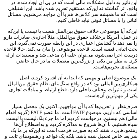
این تأثیر به دلیل مشکلات مالی است که در پی آن ایجاد شده. در
واقع، اثر گذاشته نه این‌که مستقیم تحریم شده باشد. این اشتباهی
است که ما همیشه سر کلاس‌ها هم با آن مواجه می‌شویم. مسائل
اثباتی را با مسائل ثبوتی نباید قاطی کنیم.
این‌که آیا موضوعی خلاف حقوق بین‌الملل هست یا نیست یا این‌که
در عمل، آمریکا برخلاف حقوق بین‌الملل، مثلاً اجازه‌ی صادرات دارو
را نمی‌دهد یا گشایش اعتباری در این رابطه صورت نمی‌گیرد، این
بحث اثباتی قضیه‌ است. قاعده موضوعی را بیان می‌کند. حالا قاعده
درست اجرا نمی‌شود، می‌توان علیه آن مدعی شد و مستندات ارائه
کرد. به نظر من یکی از بزرگ‌ترین معضلات ما در حال حاضر،
مسئله‌ی تحریم‌هاست.
یک موضوع اصلی و مهمی که ابتدا به آن اشاره کردید، اصل
همکاری بین‌المللی بود که در واقع سنگ‌بنای نظام حقوق بین‌الملل
است و تأثیرات مختلف داخلی دارد. قطع ارتباط و مبادلات تجاری
یکی از مهم‌ترین آن‌هاست.
صرف‌نظر از تحریم‌ها که با آن مواجهیم، اکنون یک معضل بسیار
اساسی که داریم، موضوع FATF است‌. ما عضو FATF (گروه اقدام
مالی) هم نیستیم. درخواست کردیم اما ما جزء بلک‌لیست یا لیست
سیاه هستیم. با آ‌ن‌ها شروع به مذاکره کردیم و به‌اصطلاح آن‌ها
رهنمودهایی داشتند که به صورت فرمت است نه این‌که بر ما یک
شرایط خاص تحمیل شده باشد. بلکه یک قواعد و رهنمودهای ثابت و