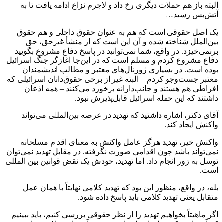
البته باز هم حملات دیگری رخ داد و لاجرم نزاع ادامه یافت تا به
آتش‌بس رسید…
یک اصل حقوقی است که هم به عنوان حقوق داخلی و هم حقوق
بین‌الملل شناخته شده و آن این است که از منشأ غیرحق، حق
برنمی‌خیزد. در واقع، شما نمی‌توانید در پاسخ دفاع مشروع بگویید
دفاع مشروع کردم و مسلم است که در این‌جا آغازگر جنگ اسرائیل
بوده است. در بسیاری ژورنال‌های معتبر و مطالب اندیشمندان
معتبر جست‌وجو کردم – البته غیر از برخی حقوق‌دانان اسرائیلی که
افراطی هم هستند و جانب‌دارانه برخورد می‌کنند – همه اذعان
داشتند که این حمله اسرائیل قابل‌پذیرش نبود.
آقای دکتر، اشاره داشتید که تهدید در عرصه بین‌المللی می‌تواند
واکنش ایجاد کند.
واکنش خیر، تهدید هرگز عامل واکنش به معنای اقدام مسلحانه
نمی‌تواند باشد چون اقدامی صورت نگرفته. در مقابل تهدید نمی‌توان
توسل به زور انجام داد. اما تهدید، خودش یک نقض قوانین بین المللی
است.
بله، در واقع، منظور این بود که تهدید کلامی نهایتاً با همان عمل
متقابل یعنی تهدید کلامی باید پاسخ داده شود.
اگر ماهیتاً بخواهیم تهدید را از نظر حقوقی بررسی کنیم، باید ببینیم