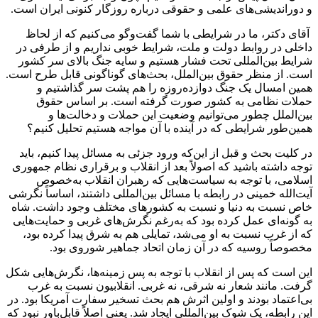
و دوراندیشی‌های علمی و حقوقی درباره روزگار کنونی ایران است.
آقای دکتر، ما در شرایطی با شما گفت‌وگو می‌کنیم که از لحاظ
داخلی در روابط دولت و ملت، شرایط خوبی نداریم و از طرفی در
شرایط بین‌المللی تحت فشار هستیم و سایه جنگ بالای سر کشور
است. از منظر حقوق بین‌الملل، بحث‌های گوناگونی قابل طرح است.
همین امسال یک جنگ دوازده‌روزه را هم پشت سر گذاشتیم و
حملات نظامی به کشور صورت گرفته است. بر اساس حقوق
بین‌الملل چطور می‌توانیم وضعیت این حملات و دخالت‌ها و
همین‌طور شرایطی که در آینده با آن مواجه هستیم تحلیل کنیم؟
در کلیت بحث و قبل از این‌که ورود جزئی به مسائل پیدا کنیم، باید
توجه داشته باشید که اصولاً بعد از انقلاب و برقراری نظام جمهوری
اسلامی، با توجه به سیاست‌هایی که رهبران انقلاب به‌خصوص
آیت‌الله خمینی در رابطه با مسائل بین‌المللی داشتند، اساساً نگرشی
خاص نسبت به دنیا و نسبت به کشورهای مختلف وجود داشت. شاه
به گونه‌ای عمل کرده بود که به‌رغم نگرش‌های غربی و حمایت‌هایی
که از غرب نسبت به او می‌شد، تمایلی هم به شرق پیدا کرده بود،
مخصوصاً روسیه که در آن زمان اتحاد جماهیر شوروی بود.
این است که پس از انقلاب با توجه به پس زمینه‌ها، نگرش‌هایی شکل
گرفت. مانند شعار نه شرقی، نه غربی. انقلابیون نسبت به غرب
بی‌اعتماد بودند و اولین اثرش هم بحث تسخیر سفارت آمریکا بود. در
این رابطه، یک شوک بین‌المللی ایجاد شد. یعنی اصلاً قابل‌باور نبود که