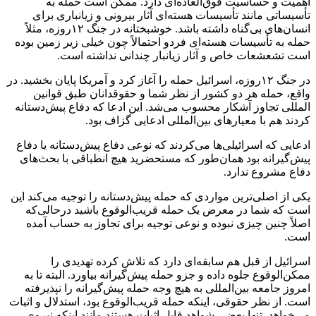
اهمیت و حساسیت فوق‌العاده‌ای دارد. ممکن است حمله به
تأسیساتی مانند تأسیسات هسته‌ای آثار بیرونی و زیانباری برای
انسان‌های بی‌گناه داشته باشد. خوشبختانه در جنگ ۱۲روزه، مثلاً
حمله به تأسیسات هسته‌ای فردو احتمالاً چون خیلی زیر زمین بوده
است تشعشعات خاص و آثار زیانبار چندانی نداشته است.
در جنگ ۱۲روزه، اسرائیل حمله را آغاز کرد و آمریکا پایان بخشید. در
واقع، حمله هر دو کشور از نظر شما و حقوقدانان طبق قوانین
المللی تجاوز آشکار محسوب می‌شد. این ادعا که دفاع پیش‌دستانه
کردند هم با معیارهای بین‌المللی ادعایی گزاف بود.
ادعایی که اسرائیلی‌ها می‌کردند که نوعی دفاع پیش‌دستانه یا دفاع
پیش‌گیرانه بود همان‌طور که مستحضرید هیچ انطباقی با بحث‌های
دفاع مشروع ندارد.
یکی از اصلی‌ترین مواردی که حمله پیش‌دستانه را توجیه می‌کند این
است که شما در معرض یک حمله قریب‌الوقوع باشید در‌حالی‌که
اصلاً چنین چیزی نبوده و نوعی توجیه برای تجاوز به حساب آمده
است.
اسرائیل از قبل هم سابقه‌ای دارد که تلاش کرده تهدیدی را
ممکن‌الوقوع جلوه داده و جزو حمله پیش‌گیرانه بیاورد. البته تا به
امروز جامعه بین‌المللی به هیچ وجه حمله پیش‌گیرانه را نپذیرفته
است. از نظر حقوقی، اینکه حمله قریب‌الوقوع بود، استدلال و اثبات
می‌خواهد. تنها بعضی شواهد قابل اثبات هستند مانند اینکه نیروی