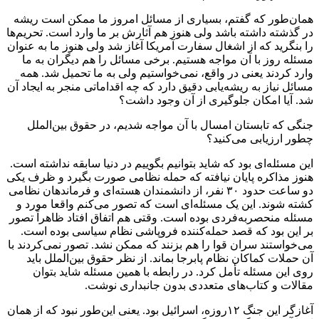
همان‌طور که گفتم، بسیاری از مسائل امروز ما ممکن است ریشه
در گذشته داشته باشد ولی هنوز هم آثارش بر ما وارد است. تحریم‌ها
را بنگرید که از اشغال سفارت آمریکا آغاز شد ولی هنوز ما به عنوان
مسئله روز با آن مواجه هستیم. برخی مسائل را هم دیگران به ما
وارد کردند یعنی در واقع، نمی‌خواستیم ولی به ما تحمیل شد. همه
مسائل نیاز به ریشه‌یابی دقیق دارد که چه اقداماتی منجر به ایجاد آن
شد. آیا امکان جلوگیری از آن وجود داشت؟
جنگی که تابستان امسال با آن مواجه شدیم، در حقوق بین‌الملل
چطور ارزیابی می‌کنید؟
این مسئله‌ای بود که شاید بتوانیم بگوییم در دنیا سابقه نداشته است.
هنوز مذاکره پایان نیافته که حمله نظامی صورت بگیرد و ظرف یکی
دو ساعت حدود ۳۰ نفر، از دانشمندان هسته‌ای و فرماندهان نظامی
کشته شوند. این یک مسئله‌ای است که تصور می‌کنم واقعا مورد و
مسئله منحصر‌به‌فردی بوده است. وقتی هم اتفاق افتاد ظاهراً تصور
بر این بود که قصد حمله‌کننده‌ فروپاشی نظام سیاسی بوده است.
می‌خواستند سران قوا را هم بزنند که ممکن نشد. تصور نمی‌کردند با
آن حملات کماکان نظام پابرجا بماند. از نظر حقوق بین‌الملل باید
روی این مسئله تأمل کرد. در رابطه با همین مسئله شاید بتوان
مقالات و کتاب‌های متعددی بدون جانبداری نوشت.
آغازگر این جنگ ۱۲روزه، اسرائیل بود. یعنی این‌طور نبود که از همان