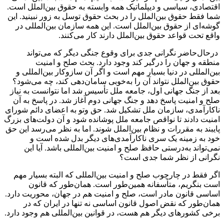
اقتصادی، سیاسی و دیپلماتیک همه وابسته به حقوق بین‌الملل است.
شما فقط حقوق بین‌الملل را در بحث حقوق توسل به زور نبینید. این
گوشه‌ای از حقوق بین‌الملل است‌. این همه سازمان بین‌المللی در
واقع تحت قواعد حقوق بین‌الملل دارند کار می‌کنند.
در‌حال‌حاضر نگرانی جدی برای وقوع جنگی دیگر که می‌تواند
منطقه و جهان را درگیر کند وجود دارد. بحث صلح و امنیت
بین‌المللی در دنیا بسیار مهم است و اگر آن سازوکار بین‌المللی و
حقوق بین‌الملل نتواند آن را به‌خوبی سامان‌دهی کند، چه می‌شود؟
بعد از جنگ جهانی اول، جامعه ملل تأسیس شد اما نتوانست به نیاز
صلح و امنیت پاسخ دهد و جنگ جهانی دوم آغاز شد. در پاسخ به آن
ناکارآمدی، سازمان ملل تشکیل شد. حق وتو به اعضای دائم شورای
امنیت دادند تا نواقص جامعه ملل پوشانده شود و آن دولت‌های بزرگ
پایبند به مقررات و نظام بین‌الملل شوند. اما به نظر می‌رسد این حق
خود به زمینه یک سری ناکارآمدی‌های دیگر بدل شده است و
نمی‌تواند به‌درستی حافظ صلح و امنیت بین‌المللی باشد. آیا این
نگرانی از نظر شما جدی است؟
اگر فقط در چارچوب صلح و امنیت بین‌المللی که البته بسیار مهم
است بنگریم، متأسفانه همین‌طور است. همان‌طور که قانون
اساسی قانون مادر است، صلح و امنیت هم در جهان، محوریت دارد.
همان‌طور که نقض اصول قانون اساسی نه تنها در ایران که در
برخی کشورهای دیگر هم هست، در قوانین بین‌المللی هم وجود دارد.