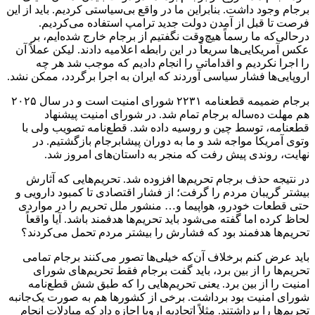
برجام وجود داشت. بنابراین ما در واقع بی‌سیاستی کردیم. باید از این
فرصت تا قبل از آمدن دولت جدید ترامپ استفاده می‌کردیم.
در‌حالی‌که ما رسماً هیچ‌وقت نگفتیم از برجام خارج شده‌ایم، بر
عکس آمریکایی‌ها سریعاً در این رابطه اعلامیه دادند. لیکن عملاً آن
را اجرا نکردیم و اقداماتی را انجام دادیم که موجب شد هر چه
اروپایی‌ها فشار سیاسی آوردند که ایران به اجرا برگردد، ممکن نشد.
برجام ضمیمه قطعنامه ۲۲۳۱ شورای امنیت است و در سال ۲۰۲۵
هم مهلت ده‌ساله برجام تمام شد. در شورای امنیت پیشنهاد
قطعنامه، توسط چین و روسیه داده شد. قطع‌نامه تصویب ولی با
وتوی آمریکا مواجه شد و ما به دوران پیشابرجام بازگشتیم. در
نهایت، روندی پیش رفت که منجر به داستان‌های امروز شد.
در نتیجه حذف برجام تحریم‌ها افزوده شد. تحریم‌هایی که آثارش
بیشتر گریبان مردم را گرفت؛ از فشار اقتصادی تا کمبود دارویی و
حتی قطعات خودرو، هواپیما و… منشور ملل تحریم را در مواردی
لحاظ کرده اما گفته می‌شود باید تحریم‌ها هدفمند باشد. آیا واقعاً
تحریم‌ها هدفمند بود که فشارش را بیشتر مردم تحمل می‌کردند؟
باید عرض کنم برخلاف آن‌که خیلی‌ها تصور می‌کنند برجام تمامی
تحریم‌ها را از بین برد، باید گفت برجام فقط تحریم‌های شورای
امنیت را از بین برد‌. یعنی تحریم‌هایی را که طبق شش قطع‌نامه
شورای امنیت بود برداشت. برخی از کشورها هم به صورت یک‌جانبه
تحریم‌ها را برداشتند. مثلاً اتحادیه اروپا اجازه داد که مبادلات انجام