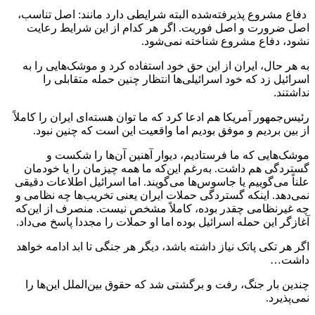
دفاع مشروع‌ پذیرفته‌شده البته شرایطی دارد مانند: اصل تناسب،
اصل ضرورت و اصل فوریت. اگر هر کدام از این شرایط رعایت
نشود، دفاع مشروع شناخته نمی‌شود.
به هر حال، ایران از این حق خود استفاده کرد و موشک‌هایی را به
اسرائیل زد که خود اسرائیلی‌ها انتظار چنین حمله متقابلی را
نداشتند.
رئیس‌جمهور آمریکا هم ادعا کرد که ما توان هسته‌ای ایران را کاملاً
از بین بردیم و موفق بودیم اما واقعیت این است که چنین نبود.
موشک‌هایی که ما فرستادیم، دیوار آهنین آن‌ها را شکست و
گستردگی هم داشت. به‌رغم این‌که ما همه چیزمان را یا خودمان
علناً می‌گوییم یا جاسوس‌ها می‌گویند. اما اسرائیل اطلاعات دقیقی
نمی‌دهد. اینکه گستردگی حملات ایران یعنی تخریب‌ها چه نظامی و
چه غیرنظامی چقدر بوده، کاملاً مشخص نیست. منصرف از این‌که
آغازگر این حمله اسرائیل بوده اما او حملات را مجددا پاسخ می‌داد.
اگر هر تکی پاتک نیاز داشته باشد، دیگر هر جنگی تا ابد ادامه خواهد
داشت…
چندین بار جنگ، رفت و برگشتی شد که حقوق بین‌الملل این‌ها را
نمی‌پذیرد.