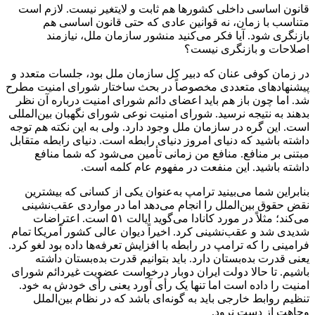
قانون اساسی داخلی کشورها هم ثابت و لایتغیر نیست. لازم است
متناسب با زمان، نه قوانین عادی که حتی قانون اساسی هم
بازنگری شود. آیا فکر می‌کنید منشور سازمان ملل، نیازمند
اصلاحات و بازنگری نیست؟
در زمان کوفی عنان که دبیر کل سازمان ملل بود، جلسات متعدد و
پیشنهادهای متعددی مخصوصاً در بحث ساختار شورای امنیت مطرح
شد. اما چون باز هم باید اعضای دائم شورای امنیت درباره آن نظر
بدهند به نتیجه نرسید. شورای امنیت نوعی شورای نگهبان بین‌المللی
است. این گره در سازمان ملل وجود دارد. ولی به این نکته هم توجه
داشته باشید که دنیای امروز دنیای رابطه است. دنیای رابطه متقابل
مبتنی بر منافع. منافع من زمانی تأمین می‌شود که شما منافع
داشته باشید. این منفعت در مفهوم عام کلمه است.
بنابراین شما می‌بینید ترامپ به‌عنوان یکی از کسانی که بیشترین
نقض حقوق بین‌الملل را انجام می‌دهد اما در مواردی عقب‌نشینی
می‌کند؛ مثلاً در مورد کانادا می‌گوید ایالت ۵۱ است. اعتراضات
شدیدی شد و عقب‌نشینی کرد. اخیراً دیوان عالی کشور آمریکا تمام
فرامینی را که ترامپ در رابطه با افزایش تعرفه‌ها داده بود لغو کرد.
یعنی قدرت بده‌بستان دارد. باید بتوانیم قدرت بده‌بستان داشته
باشیم. تا حالا دولت ایران دوبار درخواست عضویت غیردائم شورای
امنیت را داده است اما تنها یک رأی آورد یعنی رأی خودش به خود.
تنظیم روابط خارجی باید به گونه‌ای باشد که در نظام بین‌الملل
وجاهت از دست نرود.