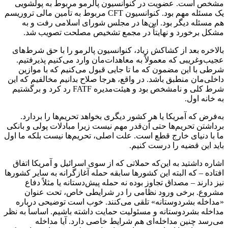
مشخص است. عضویت در کنوانسیون پالرمو مربوط به پولشویی
یک مسئله مهم بود. کنوانسیون CFT مربوط به تأمین مالی تروریسم
هم مسئله دیگر بود. این‌ها در مجلس شورای اسلامی رفت و به
مشکل برخورد و نهایتاً در مجمع تشخیص مصلحت تصویب شد.
بالاخره بعد از کشاکش زیاد، کنوانسیون پالرمو را با حق شرط‌های
عجیب‌و‌غریبی که معمولاً به معاهدات‌مان وارد می‌کنیم پذیرفتیم.
شرطی با این مضمون که ما تا جایی قبول می‌کنیم که با موازین
داخلی‌مان منطبق باشد. در واقع، هرجا صلاح بدانیم مخالفیم که این
شرط کلی و نامشخص بود و هیئت‌مدیره FATF رد کرد و برگشتیم
به خانه اول.
به‌فرض که آمریکا یا هر کشور دیگری بخواهد تحریم‌ها را بردارد.
برداشتن تحریم‌ها حتی آن‌قدر مهم نیست زیرا مبادلات پولی و بانکی
ما با دنیای خارج قطع است. علت اصلی، تحریم‌ها نیست بلکه ما اول
باید این قضیه را درست کنیم.
اشاره داشتید به این‌که حملاتی که از سوی اسرائیل و آمریکا اتفاق
افتاده – که البته این کشورها سابقه حمله آغازگرانه به سایر کشورها
نیز دارند – مصداق تجاوز بوده نه حمله پیش‌دستانه یا مثلاً دفاع
مشروع. برخی ورود نظامی را در شرایطی خاص، تحت عنوان
«مداخله بشردوستانه» تلقی می‌کنند. خوب است توضیحی درباره
مداخله بشردوستانه و مسئولیت حمایت داشته باشیم. اساساً به نظر
می‌رسد چنین مداخله‌ای هم شرایط خاصی دارد. آیا مداخله