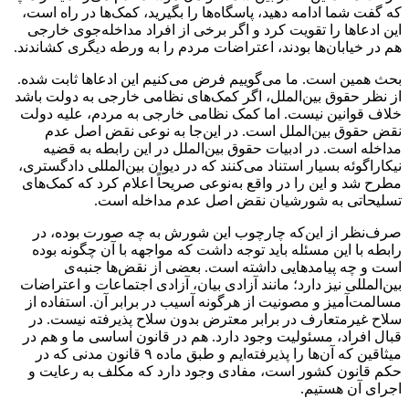
که گفت شما ادامه دهید، پاسگاه‌ها را بگیرید، کمک‌ها در راه است،
این ادعاها را تقویت کرد و اگر برخی از افراد مداخله‌جوی خارجی
هم در خیابان‌ها بودند، اعتراضات مردم را به ورطه دیگری کشاندند.
بحث همین است. ما می‌گوییم فرض می‌کنیم این ادعاها ثابت شده.
از نظر حقوق بین‌الملل، اگر کمک‌های نظامی خارجی به دولت باشد
خلاف قوانین نیست. اما کمک نظامی خارجی به مردم، علیه دولت
نقض حقوق بین‌الملل است. در این‌جا به نوعی نقض اصل عدم
مداخله است. در ادبیات حقوق بین‌الملل در این رابطه به قضیه
نیکاراگوئه بسیار استناد می‌کنند که در دیوان بین‌المللی دادگستری،
مطرح شد و این را در واقع به‌نوعی صریحاً اعلام کرد که کمک‌های
تسلیحاتی به شورشیان نقض اصل عدم مداخله است.
صرف‌نظر از این‌که چارچوب این شورش به چه صورت بوده، در
رابطه با این مسئله باید توجه داشت که مواجهه با آن چگونه بوده
است و چه پیامدهایی داشته است. بعضی از نقض‌ها جنبه‌ی
بین‌المللی نیز دارد؛ مانند آزادی بیان، آزادی اجتماعات و اعتراضات
مسالمت‌آمیز و مصونیت از هرگونه آسیب در برابر آن. استفاده از
سلاح غیرمتعارف در برابر معترض بدون سلاح پذیرفته نیست. در
قبال افراد، مسئولیت وجود دارد. هم در قانون اساسی ما و هم در
میثاقین که آن‌ها را پذیرفته‌ایم و طبق ماده ۹ قانون مدنی که در
حکم قانون کشور است، مفادی وجود دارد که مکلف به رعایت و
اجرای آن هستیم.