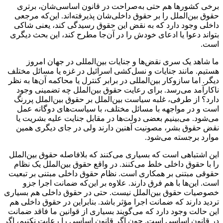
برخی‌ کشورها هم حتی به‌صراحت در قانون اساسی‌شان، برتری
حقوق بین‌الملل را بر حقوق داخلی‌شان پذیرفته‌اند. این‌که مرجعی
داخلی وجود دارد که به نقض این حقوق رسیدگی کند، یعنی شاکی
بتواند دعوا یا ادعای خودش را در آن‌جا مطرح کند، این بحث دیگری
است.
ما شاهد یک سری نقض‌ها و جنایات بین‌المللی در جهان امروز
هستیم. مانند جنایات و نسل‌کشی اسرائیل در غزه یا مسائل مختلف
دیگر. اما سازو‌کار بین‌المللی در برابر کنترل یا محاکمه آن‌ها به نظر
ناکارآمد می‌رسد. برای رعایت حقوق بین‌الملل چه تضمینی وجود
دارد؟ از طرفی، غلبه سیاست بین‌الملل بر حقوق بین‌الملل پررنگ
است و در مواجهه با مسائل مختلف، با سیاست‌های دوگانه عمل
می‌شود. می‌بینیم بعضی دولت‌ها در مقابل جنایت علیه بشریت یا
نقض حقوق بشر، مصونیت آهنین دارند ولی در جای دیگری همین
موارد برجسته می‌شود.
این اشتباهی است که بسیاری می‌کنند که بلافاصله حقوق بین‌الملل
را با حقوق داخلی خلط می‌کنند. در واقع حقوق بین‌الملل یک نظام
حقوقی مبتنی بر همکاری است. نظام حقوق داخلی مبتنی بر تبعیت
است. این‌ها با هم فرق دارند. علاوه بر این‌که ضمانت اجرا جزو
خصوصیات حقوق بین‌الملل نیست. حتی در حقوق داخلی هم بسیاری
تردید دارند که ضمانت اجرا مؤثر باشد. بنابراین در حقوق داخلی هم
این حالت وجود دارد که می‌گویند بسیاری از قوانین ما فاقد ضمانت
در قانون اساسی است. چون اگر قانون اساسی را رعایت نکنیم، اگر