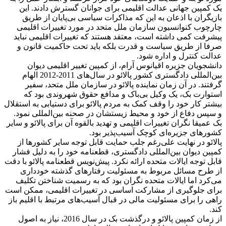
یک کمپین جهانی عدالت اقلیمی برای جوانان گسترش دادند. این
بازیگران با اذعان به این که مذاکرات سیاسی بی‌پایان از طریق
چارچوب کنوانسیون سازمان ملل متحد در مورد تغییرات اقلیمی
پیشرفت کمی داشته است، معتقد هستند که تغییرات اقلیمی نباید
صرفا از طریق سیاست و قدرت بلکه باید تحت حاکمیت قانون و
عدالت کنترل و اداره شود.
دانشجویان جزیره اقیانوس آرام، از کمپین تغییر اقلیمی دیوان
بین‌المللی دادگستری کشور پالائو در سال‌های 2011-2012 الهام
گرفتند. در آن زمان نماینده پالائو در سازمان ملل متحد، سفیر
استوارت بک، یک وکیل بی‌باک و مدافع حقوق شهروندی بود که
بیشتر کار خود را وقف کمک به مردم پالائو برای دستیابی به استقلال
و سپس دفاع از خود و محیط زیستشان در صحنه بین‌المللی نمود.
بک عمیقا نگران تغییرات اقلیمی و تهدید بالقوه آن برای پالائو و سایر
کشورهای جزیره‌ای کوچک آسیب‌پذیر بود.
پالائو در نهایت علی‌رغم جلب حمایت قابل توجه سایر کشورها از
کمپین دیوان بین‌المللی دادگستری، قطعنامه خود را به دلیل فشار
قابل توجه ایالات متحده ارائه نکرد. پیش‌نویس قطعنامه پالائو با دقت
از طرح مسائل مربوط به مسئولیت رفتارهای گذشته خودداری
می‌کرد اما ایالات متحده نگران بود که به رسمیت شناختن تکلیف
برای جلوگیری از مشارکت اساسی در تغییرات اقلیمی، ممکن است
راهی را برای مسئولیت مالی در قبال آسیب‌های مرتبط با اقلیم باز
کند.
از زمان کمپین پالائو و درگذشت بک در سال 2016، نیاز به اصول