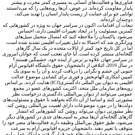
فناوری‌ها و فعالیت‌های انسانی به مسیری کمتر مخرب و بیشتر
پایدار مقاومت کرده‌اند. در عوض، آن‌ها رویه‌هایی را که می‌دانستند
توانایی جو برای حمایت از زیست پایدار انسان را تهدید می‌کند،
دوچندان کرده‌اند.
تبعات آن اقدامات، اکنون در سراسر جهان به ویژه در کشورهایی که
کمترین مسئولیت را در ایجاد تغییرات اقلیمی دارند، احساس
می‌شود. پاکستان را ملاحظه کنید که امسال متحمل سیل‌های
ویرانگری شد که احتمالا به دلیل تغییرات اقلیمی تشدید شده است،
اما در کل تاریخ خود کمتر از ایالات متحده در یک سال گازهای
گلخانه‌ای منتشر کرده است. آیا جای تعجب است که جوانان امروزی
در سراسر جهان علاوه بر ترس از آینده خود، خشمگین هستند؟
در سال 2019، ائتلافی از دانشجویان حقوق دانشگاه اقیانوس آرام
جنوبی این خشم و نگرانی را دریافت کردند و آن را به سوی یک
کمپین ابتکاری الهام‌بخش و فوری برای کشاندن موضوع عدالت
اقلیمی به دیوان بین المللی دادگستری(ICJ) هدایت کردند. بر اساس
رویه‌های سازمان ملل متحد، اکثریت کشورهای عضو در مجمع
عمومی می‌توانند از دیوان بین‌المللی دادگستری درخواست نظر
مشورتی کنند و اساسا از آن دادگاه بخواهند تا حقوق و مسئولیت‌های
دولت‌ها را در مورد موضوعات دارای اهمیت بین‌المللی روشن کند.
نظر مشورتی دیوان می‌تواند روشن کند کشورهایی که انتشار
گازهای گلخانه‌ای آن‌ها منجر به آسیب‌های جدی در کشورهای دیگر
می‌شود، طبق حقوق بین‌الملل وظیفه دارند فعالیت‌های مضر خود را
متوقف یا تغییر دهند. دانشجویان جزیره اقیانوس آرام به سرعت
مورد توجه و حمایت دولت‌های خود قرار گرفتند و ابتکار عمل را به