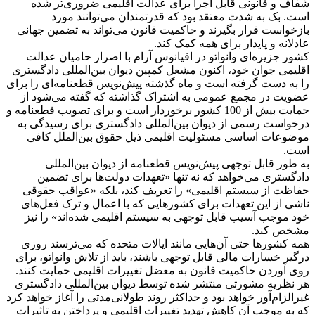
شفاف و قانونی قابل اجرا برای عدالت اقلیمی ضروری‌تر شده
است. بک به شدت معتقد بود که قدرتمندان می‌توانند مورد
بازخواست قرار بگیرند و حاکمیت قانون می‌تواند به تضمین جهانی
عادلانه و پایدار برای همه کمک کند.
کشور جزیره‌ای وانواتو در اقیانوس آرام با اصرار حامیان عدالت
اقلیمی جوان خود، اکنون مشعل کمپین دیوان بین‌المللی دادگستری
را به دست گرفته است و ماه گذشته پیش‌نویس قطعنامه‌ای را برای
عضویت در مجمع عمومی به اشتراک گذاشته که گفته می‌شود از
حمایت بیش از 100 کشور برخوردار است و برای تصویب قطعنامه و
درخواست رسمی از دیوان بین‌المللی دادگستری برای رسیدگی به
موضوعات اساسی مسئولیت اقلیمی ذیل حقوق بین‌الملل کافی
است.
به طور قابل توجهی پیش‌نویس قطعنامه از دیوان بین‌المللی
دادگستری می‌خواهد که نه تنها «تعهدات دولت‌ها برای تضمین
حفاظت از سیستم اقلیمی» را تعریف کند، بلکه «عواقب حقوقی
ناشی از این تعهدات برای کشورهایی که با اعمال و ترک‌ فعل‌های
خود موجب آسیب قابل توجهی به سیستم اقلیمی شده‌اند» را نیز
مشخص کند.
همه کشورها حتی آن‌هایی مانند ایالات متحده که می‌ترسند روزی
درگیر خسارات مالی قابل توجهی باشند، باید از تلاش وانواتو، برای
روی آوردن حاکمیت قانون به معضل تغییرات اقلیمی حمایت کنند.
هر نظریه مشورتی منتشر شده توسط دیوان بین‌المللی دادگستری
غیرالزام‌آور خواهد بود و حداکثر روند طولانی‌مدتی را آغاز خواهد کرد
که به موجب آن کاهش تهدید تغییرات اقلیمی و پرداختن به تاثیرات