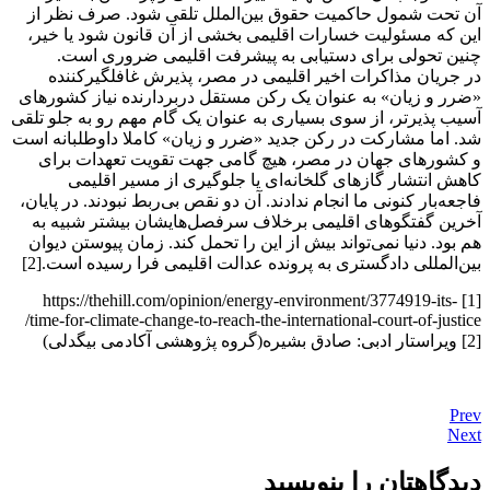
آن تحت شمول حاکمیت حقوق بین‌الملل تلقی ‌شود. صرف نظر از
این که مسئولیت خسارات اقلیمی بخشی از آن قانون شود یا خیر،
چنین تحولی برای دستیابی به پیشرفت اقلیمی ضروری است.
در جریان مذاکرات اخیر اقلیمی در مصر، پذیرش غافلگیرکننده
«ضرر و زیان» به عنوان یک رکن مستقل دربردارنده نیاز کشورهای
آسیب پذیرتر، از سوی بسیاری به عنوان یک گام مهم رو به جلو تلقی
شد. اما مشارکت در رکن جدید «ضرر و زیان» کاملا داوطلبانه است
و کشورهای جهان در مصر، هیچ گامی جهت تقویت تعهدات برای
کاهش انتشار گازهای گلخانه‌ای یا جلوگیری از مسیر اقلیمی
فاجعه‌‌بار کنونی ما انجام ندادند. آن دو نقص بی‌ربط نبودند. در پایان،
آخرین گفتگوهای اقلیمی برخلاف سرفصل‌هایشان بیشتر شبیه به
هم بود. دنیا نمی‌تواند بیش از این را تحمل کند. زمان پیوستن دیوان
بین‌المللی دادگستری به پرونده عدالت اقلیمی فرا رسیده است.[2]
[1] https://thehill.com/opinion/energy-environment/3774919-its-
time-for-climate-change-to-reach-the-international-court-of-justice/
[2] ویراستار ادبی: صادق بشیره(گروه پژوهشی آکادمی بیگدلی)
Prev
Next
دیدگاهتان را بنویسید