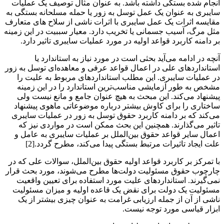
انجام شده بستگی داشته باشد. به عنوان مثال توصیف یک عملیات
سایبری به عنوان یک عمل توسل به زور یا حمله مسلحانه بستگی به
مقایسه اثرات یک عمل سایبری با اثرات ناشی از سلاح های متعارف
مثل مرگ، آسیب جسمانی یا تخریب دارد. معیار سببیت در این زمینه
بر دامنه کاربرد قواعد اولیه در مورد عملیات سایبری تاثیر دارد.
آنچه در ادامه می‌آید بحثی است در مورد نیاز به استاندارد یا
استانداردهای علی در اعمال قواعد عرفی و معاهده‌ای توسل به زور
در عملیات سایبری. این مطلب استانداردهای مربوط به علیت را
مشخص به طور آزمایشی مناسب‌ترین استاندارد را در این زمینه
پیشنهاد می‌کند. این مبحث به هیچ عنوان جامع و مانع نیست ولی
ساختاری را برای کاوش بیشتر درباره موضوعاتی ماهوی پیشنهاد
می‌کند که بر دامنه کاربرد حقوق توسل به زور در عملیات سایبری
تاثیر می‌گذارند. همچنین این بحث ممکن است در مواردی نیز که
اعمال سایر قواعد حقوق بین‌الملل بر عملیات سایبری به عامل و
علت ایجاد تاثیرات مرتبط بستگی پیدا می‌کند، مطرح گردد.[2]
با تمرکز بر کاربرد قواعد اولیه حقوق بین‌الملل، سوالات علی که در
چارچوب حقوق مسئولیت دولت‌ها مطرح می‌شوند، مورد بحث قرار
نمی‌گیرند. استانداردهای علیت مورد استفاده برای تعیین واقعیت
مسئولیت یک دولت برای نقض یک قاعده اولیه و میزان مسئولیت
ناشی از آن از جمله ارزیابی غرامت به عنوان چیزی بیشتر از یک
ابزار قیاسی مورد توجه نیست.