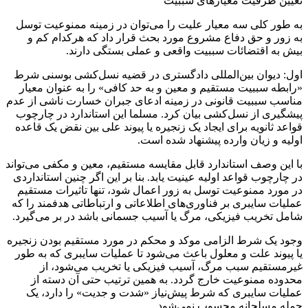
تعیین ظرفیت معیارهای سببیت
به طور کلی سه معیار علیت را می‌توان در زمینه ممنوعیت توسل
به زور و حق دفاع مشروع مورد بحث قرار داد که هرکدام کم و
بیش به اقتضائات سببیت واقعی و عملی بستگی دارند.
اول: دیوان بین‌المللی دادگستری در قضیه نسل‌کشی بوسنی شرط
«رابطه سببیت مستقیم و معین و به حد کافی» را به عنوان معیار
مناسب سببیت قانونی در زمینه ادعای جبران خسارت ناشی از عدم
پیشگیری از نسل‌کشی بیان کرد. مسلما این استاندارد در چارچوب
قواعد ثانویه برای ایجاد یک زنجیره یا پیوند علی بین نقض یک قاعده
اولیه و زیان وارده پیشنهاد شده است.
با این وصف استاندارد قابل مقایسه مستقیم، معین و مکفی می‌تواند
در چارچوب قواعد اولیه عینیت یابد. بنا بر این اگر چنین استانداردی
در مورد ممنوعیت توسل به زور اعمال شود، تنها تاثیرات مستقیم
عملیات سایبری بر فناوری‌های اطلاعاتی و ارتباطاتی هدفمند را که
شامل تخریب فیزیکی، مرگ یا آسیب جسمانی باشد در بر می‌گیرد.
وجود یک شرط الزامی موکد و محکم در مورد مستقیم بودن زنجیره
یا پیوند علت و معلول باعث می‌شود تا عملیات سایبری که به طور
غیرمستقیم سبب مرگ، آسیب فیزیکی یا تخریب می‌شود، از
محدوده ممنوعیت خارج گردد. به همین ترتیب حتی آن دسته از
عملیات سایبری که شرط پیش‌نیاز «شدت و جدیت» را دارد، یک
حمله مسلحانه محسوب نمی‌شود.