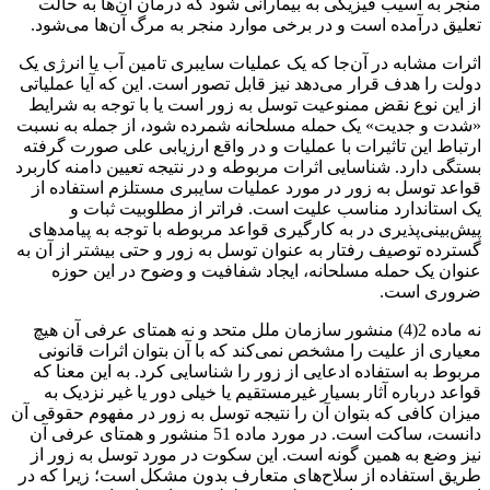
منجر به آسیب فیزیکی به بیمارانی شود که درمان آن‌ها به حالت
تعلیق درآمده است و در برخی موارد منجر به مرگ آن‌ها می‌شود.
اثرات مشابه در آن‌جا که یک عملیات سایبری تامین آب یا انرژی یک
دولت را هدف قرار می‌دهد نیز قابل تصور است. این که آیا عملیاتی
از این نوع نقض ممنوعیت توسل به زور است یا با توجه به شرایط
«شدت و جدیت» یک حمله مسلحانه شمرده شود، از جمله به نسبت
ارتباط این تاثیرات با عملیات و در واقع ارزیابی علی صورت گرفته
بستگی دارد. شناسایی اثرات مربوطه و در نتیجه تعیین دامنه کاربرد
قواعد توسل به زور در مورد عملیات سایبری مستلزم استفاده از
یک استاندارد مناسب علیت است. فراتر از مطلوبیت ثبات و
پیش‌بینی‌پذیری در به کارگیری قواعد مربوطه با توجه به پیامدهای
گسترده توصیف رفتار به عنوان توسل به زور و حتی بیشتر از آن به
عنوان یک حمله مسلحانه، ایجاد شفافیت و وضوح در این حوزه
ضروری است.
نه ماده 2(4) منشور سازمان ملل متحد و نه همتای عرفی آن هیچ
معیاری از علیت را مشخص نمی‌کند که با آن بتوان اثرات قانونی
مربوط به استفاده ادعایی از زور را شناسایی کرد. به این معنا که
قواعد درباره آثار بسیار غیرمستقیم یا خیلی دور یا غیر نزدیک به
میزان کافی که بتوان آن را نتیجه توسل به زور در مفهوم حقوقی آن
دانست، ساکت است. در مورد ماده 51 منشور و همتای عرفی آن
نیز وضع به همین گونه است. این سکوت در مورد توسل به زور از
طریق استفاده از سلاح‌های متعارف بدون مشکل است؛ زیرا که در