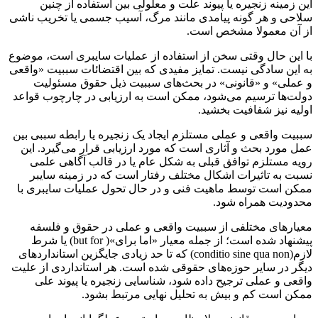
این زمینه زنجیره یا پیوند علت و معلولی بین استفاده از چنین
سلاحی و هر گونه پیامدی مانند مرگ، آسیب جسمی یا تخریب ناشی
از آن معمولا مشخص است.
با این حال وقتی سخن از استفاده از عملیات سایبری است، موضوع
به این سادگی نیست. تمایز مفیدی که بین اقتضائات سببیت «واقعی
و عملی» و «قانونی» در بحث‌های سببیت ذیل حقوق مسئولیت
دولت‌ها ترسیم می‌شود، ممکن است به ارزیابی در چارچوب قواعد
اولیه نیز شفافیت بخشید.
سببیت واقعی و عملی مستلزم ایجاد یک زنجیره یا رابطه سببی بین
عمل مورد بحث و آثاری است که مورد ارزیابی قرار می‌گیرد. این
رویه مستلزم توافق قبلی به شکل عام یا در قالب آگاهی علمی
نسبت به تاثیرات اشکال مختلف رفتار است که در زمینه سایبر
ممکن است توسط ماهیت فنی و در حال تحول عملیات سایبری با
محدودیت همراه شود.
معیارهای مختلفی از سببیت واقعی و عملی در حقوق و فلسفه
پیشنهاد شده است؛ از جمله معیار «اما برای»( but for) یا شرط
لازم(conditio sine qua non) که تا حد زیادی جایگزین استانداردهای
دیگر در سایر حوزه‌های حقوقی شده است. هر استانداردی از علیت
واقعی و عملی ترجیح داده شود، شناسایی زنجیره یا پیوند علی
ممکن است کم و بیش به تحلیل نهایی مرتبط بشود.