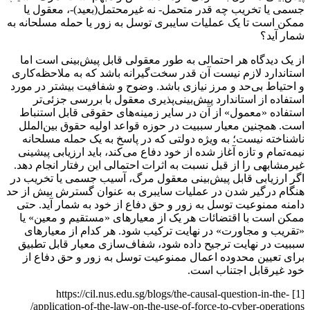
جسمی یا تخریب چه قدر متحمل- نه غیرمحتمل(بعید)-، معقول یا
ممکن است تا یک عملیات سایبری توسل به زور یا حمله مسلحانه به
شمار آید؟
از یک دیدگاه هر احتمالی به طور معقولی قابل پیش‌بینی است اما
استاندارد لازم نیست آن قدر سخت‌گیرانه باشد که به ملاحظه‌کاری
و احتیاط بی‌حد و مرز نیازی باشد. وضوح و شفافیت بیشتر در مورد
استفاده از استاندارد پیش‌بینی‌پذیری معقول با بررسی جزئی‌تر
استفاده «معمول» از آن در سایر زمینه‌های حقوقی قابل استنباط
است. همچنین معیار سببیت در حوزه قواعد اولیه حقوق بین‌الملل
ناشناخته نیست؛ به ویژه دولتی که در پاسخ به یک حمله مسلحانه
نیمه‌تمام و تازه آغاز شده از خود دفاع می‌کند، باید ارزیابی پیشینی
غیرمشابهی را از قبل نسبت به اثرات احتمالی این رفتار انجام دهد.
اگر ارزیابی قابل پیش‌بینی معقول مرگ، آسیب جسمی یا تخریب در
هنگام درگیر شدن در عملیات سایبری به عنوان گسترش بیش از حد
دامنه ممنوعیت توسل به زور و حق دفاع از خود به شمار آید. حتی
ممکن است با اقتضائات هر یک از معیارهای «مستقیم و معین» یا
«تقریب و مجاورت» در نهایت ترکیب شود. هر کدام از معیارهای
سببیت در نهایت ترجیح داده شود، شفاف‌سازی معیار قابل تطبیق
برای تعیین محدوده اعمال ممنوعیت توسل به زور و حق دفاع از
خود غیرقابل اجتناب است.
[1] https://cil.nus.edu.sg/blogs/the-causal-question-in-the-
application-of-the-law-on-the-use-of-force-to-cyber-operations/