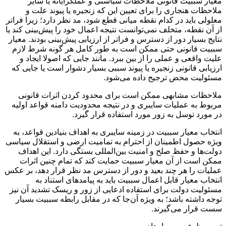
معیار سببیت قانونی ملاحظات سیاستی و عملگرایانه یا سایر
ملاحظات هنجاری را برای تعیین این که زنجیره یا پیوند علت و
معلولی باید در کدام نقطه میانی قطع شود، مد نظر دارد؛ زیرا فراتر
از آن نقطه، متخلف نمی‌توانست نتیجه اعمال خود را پیش‌بینی کند یا
نتایج بسیار دور از دسترس و فراتر از ارزیابی پیش‌بینی بودند. معیار
سببیت قانونی حتی ممکن است به طور کامل هر گونه شرط لازم
علیت واقعی و عملی را از بین ببرد. مانند جایی که اصولا ایجاد و
ارزیابی قانونی زنجیره یا پیوند سببی بسیار دشوار است یا جایی که
مسئولیت محض ترجیح داده می‌شود.
ملاحظات مشابهی ممکن است برای محدود کردن اثرات قانونی
مربوط به عملیات سایبری و در نتیجه محدودیت دامنه قواعد اولیه
در مورد توسل به زور مورد استفاده قرار گیرد.
انتخاب معیار سببیت در زمینه سایبری به اهداف بنیادین قواعد، به
ویژه حصول اطمینان از احترام به تمامیت ارضی و استقلال سیاسی
دولت‌ها و حفظ صلح و امنیت بین‌المللی بستگی دارد. این اهداف
ممکن است از آن معیار سببیت حمایت کند که تمام چنین اثرات
عملیات را هر چند بعید و دور از دسترس مد نظر قرار دهد، بر عکس
انتخاب معیار قابل اعمال سببیت باید به پیامدهای استناد به
مسئولیت دولت برای استفاده ادعایی از زور و ریسک تشدید آن نیز
توجه داشته باشد؛ به ویژه آن‌جا که در مقابل رابطه سببیت بسیار
سست قرار می‌گیرند.