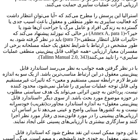
ارزیابی اثرات عملیات سایبری حمایت می‌کنند.
استرالیا این پرسش را مطرح می‌کند که «آیا می‌توان انتظار داشت
که فعالیت سایبری به طور منطقی و معقول باعث آسیب جدی یا
گسترده به زندگی افراد و عامل مرگ یا جراحت آن‌ها شود یا
خیر؟»(Annex A, para 1) در حالی که نیوزلند پیشنهاد می‌کند که
«تاثیرات قابل انتظار منطقی»(para 7) باید در نظر گرفته شود. به
طور مشخص در ارتباط با شرایط تحقق یک حمله مسلحانه برخی از
مفسران معیار ارزیابی «همه عواقب قابل پیش‌بینی منطقی عملیات
سایبری» را تایید می‌کنند(Tallinn Manual 2.0, 343).
با در نظر گرفتن همه جوانب به نظر می‌رسد استاندارد قابل
پیش‌بینی معقول در این ارتباط مناسب‌ترین باشد. از یک سو به اندازه
شرط لازم «رابطه سببی مستقیم و معین» که تاثیرات غیرمستقیم
ولی قابل توجه عملیات سایبری را شامل نمی‌شود، محدود کننده
نیست. پرداختن به چنین اثراتی می‌تواند یک هدف سیاستی مطلوب
در حوزه موضوع مورد بحث باشد. از سوی دیگر «استاندارد قابل
پیش‌بینی معقول» به اندازه استاندارد مجاورت(تقریب) خودسرانه
نیست و به کشورها مبنایی واضح و عینی می‌دهد تا بر اساس آن
ارزیابی‌های پیشینی را در مورد قانون‌مندی رفتار مورد نظر اجرا
کنند و سازگاری بیشتری با ارزیابی‌های پسینی علی ایجاد نمایند.
با این وجود ممکن است این نقد مطرح شود که استاندارد قابل
پیش‌بینی معقول به خودی خود نامشخص و مبهم است. مرگ، آسیب