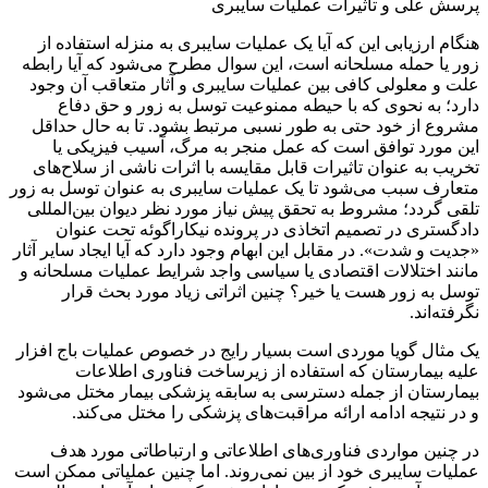
پرسش علی و تاثیرات عملیات سایبری
هنگام ارزیابی این که آیا یک عملیات سایبری به منزله استفاده از
زور یا حمله مسلحانه است، این سوال مطرح می‌شود که آیا رابطه
علت و معلولی کافی بین عملیات سایبری و آثار متعاقب آن وجود
دارد؛ به نحوی که با حیطه ممنوعیت توسل به زور و حق دفاع
مشروع از خود حتی به طور نسبی مرتبط بشود. تا به حال حداقل
این مورد توافق است که عمل منجر به مرگ، آسیب فیزیکی یا
تخریب به عنوان تاثیرات قابل مقایسه با اثرات ناشی از سلاح‌های
متعارف سبب می‌شود تا یک عملیات سایبری به عنوان توسل به زور
تلقی گردد؛ مشروط به تحقق پیش نیاز مورد نظر دیوان بین‌المللی
دادگستری در تصمیم اتخاذی در پرونده نیکاراگوئه تحت عنوان
«جدیت و شدت». در مقابل این ابهام وجود دارد که آیا ایجاد سایر آثار
مانند اختلالات اقتصادی یا سیاسی واجد شرایط عملیات مسلحانه و
توسل به زور هست یا خیر؟ چنین اثراتی زیاد مورد بحث قرار
نگرفته‌اند.
یک مثال گویا موردی است بسیار رایج در خصوص عملیات باج افزار
علیه بیمارستان که استفاده از زیرساخت فناوری اطلاعات
بیمارستان از جمله دسترسی به سابقه پزشکی بیمار مختل می‌شود
و در نتیجه ادامه ارائه مراقبت‌های پزشکی را مختل می‌کند.
در چنین مواردی فناوری‌های اطلاعاتی و ارتباطاتی مورد هدف
عملیات سایبری خود از بین نمی‌روند. اما چنین عملیاتی ممکن است