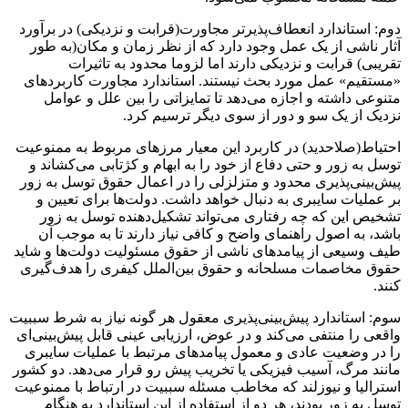
دوم: استاندارد انعطاف‌پذیرتر مجاورت(قرابت و نزدیکی) در برآورد
آثار ناشی از یک عمل وجود دارد که از نظر زمان و مکان(به طور
تقریبی) قرابت و نزدیکی دارند اما لزوما محدود به تاثیرات
«مستقیم» عمل مورد بحث نیستند. استاندارد مجاورت کاربردهای
متنوعی داشته و اجازه می‌دهد تا تمایزاتی را بین علل و عوامل
نزدیک از یک سو و دور از سوی دیگر ترسیم کرد.
احتیاط(صلاحدید) در کاربرد این معیار مرزهای مربوط به ممنوعیت
توسل به زور و حتی دفاع از خود را به ابهام و کژتابی می‌کشاند و
پیش‌بینی‌پذیری محدود و متزلزلی را در اعمال حقوق توسل به زور
بر عملیات سایبری به دنبال خواهد داشت. دولت‌ها برای تعیین و
تشخیص این که چه رفتاری می‌تواند تشکیل‌دهنده توسل به زور
باشد، به اصول راهنمای واضح و کافی نیاز دارند تا به موجب آن
طیف وسیعی از پیامدهای ناشی از حقوق مسئولیت دولت‌ها و شاید
حقوق مخاصمات مسلحانه و حقوق بین‌الملل کیفری را هدف‌گیری
کنند.
سوم: استاندارد پیش‌بینی‌پذیری معقول هر گونه نیاز به شرط سببیت
واقعی را منتفی می‌کند و در عوض، ارزیابی عینی قابل پیش‌بینی‌ای
را در وضعیت عادی و معمول پیامدهای مرتبط با عملیات سایبری
مانند مرگ، آسیب فیزیکی یا تخریب پیش رو قرار می‌دهد. دو کشور
استرالیا و نیوزلند که مخاطب مسئله سببیت در ارتباط با ممنوعیت
توسل به زور بودند، هر دو از استفاده از این استاندارد به هنگام