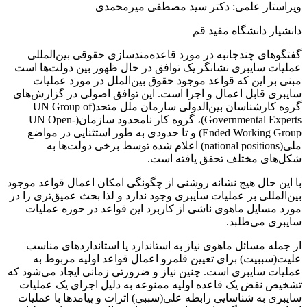
ویراستار علمی: دکتر سید مصطفی میرمحمدی
دانشیار دانشگاه مفید قم
گفتگوهای چندجانبه در مورد قاعده‌مندسازی حقوقی بین‌المللی
عملیات سایبری نشانگر یک توافق در حال ظهور بین دولت‌ها است
مبنی بر این که قواعد موجود حقوق بین‌الملل در مورد عملیات
سایبری قابل اعمال و اجرا است. این توافق اصولی در گزارش‌های
گروه کارشناسان بین‌الدولی سازمان ملل متحد(UN Group of
Governmental Experts)، گروه کار نامحدود سازمان(UN Open-
Ended Working Group) و تا حدودی به طور استثنایی در مواضع
ملی(national positions) اعلام شده توسط برخی دولت‌ها به
شکل‌های مختلف تحقق یافته است.
با این حال هیچ نشانه روشنی از چگونگی امکان اعمال قواعد موجود
بین‌المللی بر عملیات سایبری وجود ندارد و لذا بحث عمیق‌تری را در
مورد مسایل ماهوی ناشی از کاربرد این قواعد در حوزه عملیات
سایبری می‌طلبد.
از جمله مسائل ماهوی نیاز به استاندارد یا استانداردهای مناسب
علیت(سببیت) برای تعیین قلمرو اعمال قواعد اولیه مربوط به
عملیات سایبری است. چنین نیاز و ضرورتی زمانی ایجاد می‌شود که
تشخیص نقض یک قاعده اولیه ممنوعه به دلیل اجرای یک عملیات
سایبری به شناسایی رابطه علی(سببی) اثرات و پیامدها با عملیات