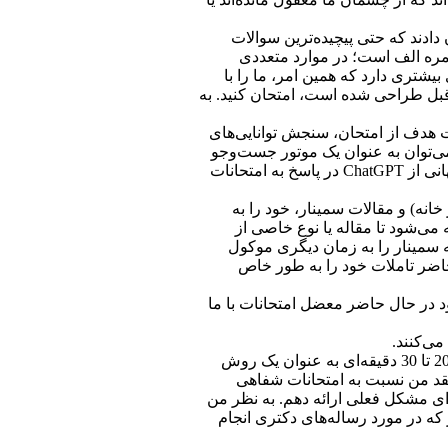
ق دانشگاه نیویورک برگزار شد، مصادیقی از توانمندی‌های نسخه فعلی (3.5) ChatGPT را نشانمان دادند که حتی پیچیده‌ترین سوالات
مره الف است؛ در موارد متعددی
سترس است و گفته می‌شود قابلیت‌های بیشتری دارد که همین امر، ما را با
 قبل طراحی شده است، امتحان کنید. به
 هدف از امتحان، سنجش توانایی‌های
است و برخورداری از ChatGPT تفاوت چندانی با درخواست از شخص با تجربه‌تر دیگر برای نوشتن پاسخ‌ها ندارد. گرچه از ChatGPT می‌توان به عنوان یک موتور جست‌وجو
نیز استفاده کرد- البته نه بهترین موتور جست‌وجو-؛ با این حال از آن جایی که در مرحله فعلی مرزها بسیار نامشخص است، باید از استفاده پنهانی از ChatGPT در پاسخ به امتحانات
(چه امتحانات در کلاس و چه در خانه) و مقالات سمینار، خود را به
 راسا اعلام می‌کنم که وضعیت مقالات سمینارها بسیار هولناک‌تر است؛ چرا که وقتی از ChatGPT خواسته می‌شود تا مقاله یا نوع خاصی از
ه سمینار را به زمان دیگری موکول
اضر تاملات خود را به طور خاص
د در حال حاضر معضل امتحانات با ما
در سرمقاله قبلی، «توصیه به دانش‌پژوهان جوان بخش هفتم: جدی گرفتن امتحانات»(جلد 33: 1)[3]، تردید خود را نسبت به امتحانات شفاهی 20 تا 30 دقیقه‌ای به عنوان یک روش
 می‌گیرد، ابراز کردم. حداقل در مورد این موضوع(ChatGPT)، همکارانم که از نقد من نسبت به امتحانات شفاهی
برای مشکل فعلی ارائه دهم. به نظر من
که در مورد رساله‌های دکتری انجام