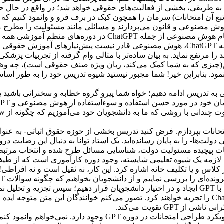
به طریقی، بخشی از فعالیت‌های حقوقی خواهد شد؛ در واقع در حال ح
بع آن امتحانات) سرمان را همچون کبک در برف فرو و وانمود کنیم ک
ه هوش مصنوعی و قانون می‌پردازند و مسائلی مانند مسئولیت را مطرح 
ای منظم آموزشی همه موضوعات حقوقی است.
در ابتدا یک خبر خوب! حداقل در وضعیت فعلیِ هوش مصنوعی از جمله ChatGPT، هوش مصنوعی قادر نیست پ
رتفع نماید. به بیان ساده‌تر با مثالی وام گرفته از تجربیات پزشکی، ب
ه کنیم: چه سوالاتی بپرسیم(چیزی که به شما کمک می‌کند، زبان ویژه صنف حقوقی ا
ود. بنابراین خیر! شما مجبور نیستید شیوه تدریس خود را به طور اساس
نی به تدریس ادامه دهیم؛ خواه شما پیرو گروه خطابه و سخنرانی باشید ی
تحانات بپردازم. فرض کنید تدریس بخشی از حوزه حقوق اثباتی- به عن
لت‌ها- را به پایان رسانده‌اید. یک استاد توانا به دنبال این رضایت در
عات پیچیده مسئولیت دولت، شناسایی مسائل طرح شده و انتخاب مرتبط‌تر
ت لازمه یک شیوه تعلیمی شایسته، وجود دوره کارآموزی است که از طیف
لاس و یا تکلیف خانه اشاره کرد. این کار، نه ثقیل است و نه افراطی!
پاسخ‌ها ساختاربندی می‌کنند. ممکن است خودمان مشکل یا مسائل را با GPT ایجاد و در اختیار دانشجویان قرار دهیم؛ 
گمراه‌کننده است. بنابراین دانشجویان مزایا و معایب استفاده از ChatGPT را تجربه خواهند کرد. تصور می‌کنم خوانن
GP تقویت می‌کند.
بنابراین مشخص است که در حال حاضر تصوراتی در مورد چگونگی رویکرد طراحی امتحا