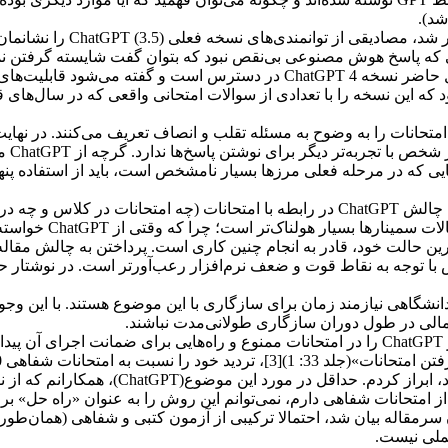
شد).
در سمینار علمی اخیری که در دانشکده حقو
مانی که پاسخ هوش مصنوعی بی‌نقص نبود که بتوان گفت شایسته گرفتن ن
شایستگی کسب نمره قبولی و حتی بالاتر از نمره ب را داشت. در حال حاضر نسخه 4 ChatGPT در د
 که این نسخه را با تعدادی از سوالات امتحانی واقعی که در سال‌های
حانات را به وضوح به مسئله تقلب و انصاف تعریف می‌کنند. در نهایت
دانشجو 
آن هنگام که نوبت به امتحان و نمره دادن به عملکرد دانشجو می‌رسد، چالش ChatGPT در رابطه با امتحانات 
صورت‌های متفاوتی نشان می‌دهد.
رین حالت خود، قادر به انجام چنین کاری است. پرداختن به چالش مقال
ا توجه به نقاط قوت و ضعف نرم‌افزار رعب‌آورتر است. در نوشتار ح
شگاهی نیازمند زمان برای سازگاری با این موضوع هستند. با این وجو
الی در طول دوران سازگاری طولانی‌مدت نباشند.
.
ارزیابی که در بسیاری از نظام‌های حقوقی مورد استفاده قرار
ه از امتحانات شفاهی دارم، نمی‌توانم این روش را به عنوان «راه‌ حل» 
 سرمقاله بیان شد، احتمالا ترکیبی از آزمون کتبی و شفاهی (همان‌طور 
عملی نیست.