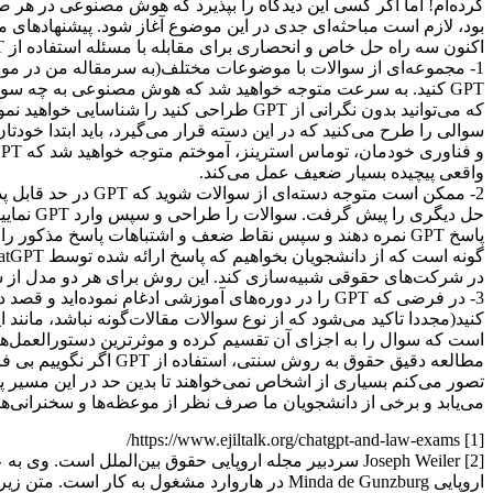
کرده‌ام! اما اگر کسی این دیدگاه را بپذیرد که هوش مصنوعی در ه
بود، لازم است مباحثه‌ای جدی در این موضوع آغاز شود. پیشنهادهای من 
اکنون سه راه حل خاص و انحصاری برای مقابله با مسئله استفاده از GPT در امتحانات حقوقی را پیشنهاد می‌کنم:
GPT کنید. به سرعت متوجه خواهید شد که هوش مصنوعی به چه سوال
که می‌توانید بدون نگرانی از GPT طراحی کنید 
واقعی پیچیده بسیار ضعیف عمل می‌کند.
2- ممکن است متوجه د
پاسخ GPT نمره دهند و سپس نقاط ضعف و اشتباهات پاسخ مذکور
در شرکت‌های حقوقی شبیه‌سازی کند. این روش برای هر دو مدل از سو
3- در فرضی که GPT را در دوره‌های آموزشی ادغام نمود
کنید(مجددا تاکید می‌شود که از نوع سوالات مقالات‌گونه نباشد، مانن
مطالعه دقیق حقوق به روش سنتی، استفاده از GPT اگر نگوییم بی فایده، حداقل ابزاری معیوب خواهد بود.
تصور می‌کنم بسیاری از اشخاص نمی‌خواهند تا بدین حد در این مسیر پ
می‌یابد و برخی از دانشجویان ما صرف نظر از موعظه‌ها و سخنرانی‌های ما از آن ا
[1] https://www.ejiltalk.org/chatgpt-and-law-exams/
[2] Joseph Weiler سردبیر مجله اروپایی حقوق بین‌الملل 
اروپایی Minda de Gunzburg در هاروارد مشغول ب