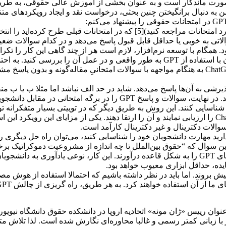
ر صورت ماندگار است و به عنوان بخشی از آموزش عالی حقوقی، به طر
به دنبال برانگیختن چنین بحثی، درخواست نقد و ایجاد رویکردهای متنوع
1- مجموعه‌ای از سوالات با موضوعات مختلف(به سرمقاله من در مورد امتحانات مراجعه کنید)[5] که د
اتی به خوبی یا حداقل قابل قبول پاسخ می‌دهد و در کدام سوالات ضعی
را شناسایی خواهید نمود. همگام با توسعه نرم‌افزار، لازم است هر از چند گاهی این کار 
سوالی را طرح می‌کنید که در این دسته قرار می‌گیرد، باید ابتدا خودتان با استفاده از GPT به طور واق
و فناوری خودمان، توماس استرینز، آموختم متوجه خواهید شد که ChatGPT به هنگام مواجهه با سوالات امتحانیِ 
سته‌ای از سوالات شوید که GPT در حد قابل پذیرشی به آن‌ها پاسخ می‌دهد. شاید در حد الف نباشد اما 
حل دیگری را پیش گرفت. سوالات را طراحی و سپس وارد GPT نمایید. در نهایت، سوالات و پاسخ
 را شناسایی کنند. این روش به طریق دیگر که در توییتی بسیار متفکرانه
الات دکترینال و غیر دکترینال کارآمد است.
ه‌اید و قصد دارید مهارت دانشجویان خود را شناسایی کنید، می‌توان راه حل دیگر
د این سوال که “حقوق بین‌الملل تا چه اندازه از مشروعیت دموکراتیک ب
است که سوال را به اجزای آن تقسیم کرده و موثرترین دستورالعمل‌های GPT را به شکل قاعده درآورند. این کار، ن
یش بروند. اما باید در نظر داشته باشیم که احتمالا استفاده از هوش
ستفاده خواهند کرد. به هر طریق، راه گریزی از چالش GPT قابل تصور نیست.[6]
است. وی به عنوان رییس «ژان مونه» اتحادیه اروپا در دانشکده حقوق دانشگاه
ه کار است. متن زیر با زبانی کمتر رسمی و غالبا محاوره‌ای نگارش شده است. لذا 