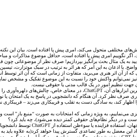
ای مختلفی متحول می‌کند، امری پیش پا افتاده است. بیان این نکته
شد، اگر نگوییم امری پیش پا افتاده است، حداقل موضوع مذاکرات و م
یید به یک مثال بحث برانگیز بپردازیم! صرف نظر از موضوعاتی چون فر
ح. با اذعان به این امر که هر اثر به ترتیب در سبک موتزارت، تیسی
که از آن اثر هنری می‌برید، متفاوت از زمانی است که آن اثر توسط ان
 نمی‌توانم واکنش خود را نسبت به این موضوع تفکیک و مشخص نمایم.
سان جهت تنظیم امور در یک قالب مدنی یا حقوقی نیست.
به هر حال ظهور هوش مصنوعی در معنای عام و یکی از در دسترس‌ترین ابزارهای آن، ChatGPT، د
کاری صرف نظر کرد. آن هنگام که دانشجویی در پاسخ به یک امتحان یا نو
ین که چنین چیزی را اظهار کند، به سادگی دست به تقلب و فریبکاری می‌زند – فر
ی می‌نماییم، به ویژه زمانی که امتحانات به صورت “منبع باز” است و ی
ست و در دیگر نظام‌های حقوقی کمتر دیده می‌‌شود)، چه باید کرد؟
این مورد دیگر معضلی برای آینده فرضی نیست. همکارا
اد این معضل به طور تصاعدی گسترش پیدا خواهد کرد(به علاوه باید به 
خودمان، مقالاتی را دریافت کرده‌ایم که با اطمینان می‌توان گفت توسط GPT نوشته شده‌اند و چگونه می‌توان فهمی