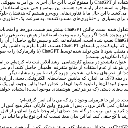
بنابراین بله! من فکر می‌کنم که در مورد سایر اشکال امتحانات باید استفاده از ChatGPT را ممنوع کرد. ب
ش می‌کشد. با این حال ما با فناوری‌هایی روبه‌رو هستیم که هدفشان جل
م که برای بسیاری از «فناوری‌های مسدودکننده»، به سرعت یک «فناوری 
برای آموزش آنلاین که به طور فزاینده‌ای (حتی پس از دوران کووید) متداول شده است،
چقدر پیچیده باشد؛ اگر رویکرد ممنوعیت استفاده از هوش مصنوعی را در 
یک راه حل جادویی که مورد بحث قرار گرفته، آن است که پلتفرم هایی که تولیدکننده ب
شوند. این تنها یک خیال واهی است! چه چیزی می‌تواند مانع دانشجویان
رک امکان‌پذیر نیست.)
نوان دانشجو در مقطع کارشناسی ارشد آنلاین ثبت نام کرده‌ام. در امتح
 بتوانند از عدم استفاده از منابع متفرقه اطمینان حاصل کنند. آدم نمی‌د
شد؛ از نقص‌های مختلف تشخیص چهره گرفته تا موارد مشابه دیگر.
با این حال همه این‌ها تا حدودی مرا به یاد فریادهای ترسناک “وا اسفا” در دهه 1970 می‌اندازد که ماشین حس
نوع کنید! آن‌ها را ناپدید کنید! آن‌ها را غدقن کنید! با این وجود، این 
حساب‌های دستی (که در هر تلفن هوشمندی موجود است) استفاده خواهن
. در این‌جا فرمولی وجود دارد که من با آن انس گرفته‌ام:
معدلتان کمی بالاتر برود… پس از شروع اولین کارتان، دیگر هیچ کس از 
ید و بدین ترتیب در گام بعد، صدای آرام وجدانتان را آسان‌تر از قبل نا
 یا کج‌خلقی کنید اما این بدان معنا نیست که این نوع پیام ها نباید در 
قصد دارم به طور آزمایشی، رویکردی کاملا متفاوت را برای مسئله ChatGPT در امتحانات پیشنهاد کنم. مانند 