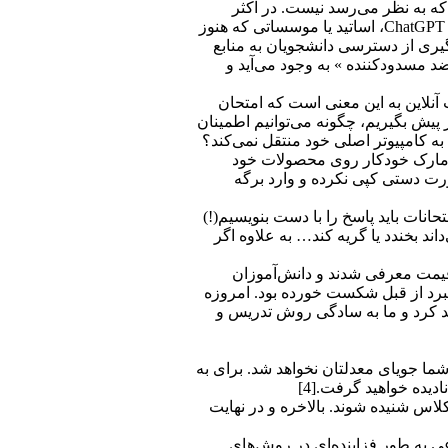
ا این حال اجرای این امر به سهولتی که به نظر می‌رسد نیست. در اکثر
دانشگاه‌هایی که با آن‌ها آشنایی دارم، در امتحانات کلاسی دانشجویان مجاز به استفاده از رایانه خود هستند. این موضوع حتی بدون استفاده از ChatGPT، اساتید یا موسساتی که هنوز
وگیری از دسترسی دانشجویان به منابع
ضد مسدودکننده » به وجود می‌آید و
 چالش ChatGPT بیشتر هم هست. دوره‌ها و امتحانات آنلاین به این معنی است که امتحان
پیش بگیریم، چگونه می‌توانیم اطمینان
رنامه‌های ChatGPT هستند، قانونا ملزم به داشتن واترمارک خودکار روی محصولات خود
 متقلب شود تا متن تولید شده توسط ChatGPT (با واترمارک) را به صورت دستی کپی نکرده و وارد برگه
انات باید پاسخ را با دست بنویسیم(!)
اند بخندد یا گریه کند… به علاوه اگر
اب‌های الکترونیکی دستی ارزان‌قیمت معرفی شدند و دانش‌آموزان
یک نبرد از قبل شکست خورده بود. امروزه
د کرد و ما به سادگی روش تدریس و
شما جویای معدلتان نخواهد شد. برای به
دیده خواهید گرفت.[4]
کلاس شنیده شوند. بالاخره و در نهایت
پزشکی که در آن هوش مصنوعی به طور فزاینده‌ای در روش‌های