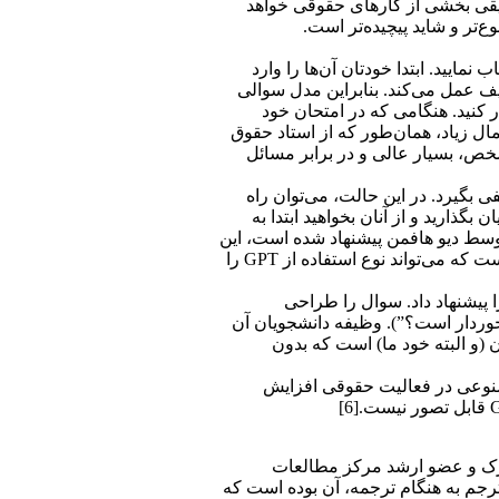
یقی بخشی از کارهای حقوقی خواهد
‌تر و شاید پیچیده‌تر است.
ر امتحانات قبلی طرح کرده‌اید را انتخاب نمایید. ابتدا خودتان آن‌ها را وارد
ف عمل می‌کند. بنابراین مدل سوالی
را تکرار کنید. هنگامی که در امتحان خود
عی و در عمل آن را بررسی کنید. به احتمال زیاد، همان‌طور که از استاد حقوق
مقاله‌گونه و بدون پاسخ مشخص، بسیار عالی و در برابر مسائل
مثلا ب یا ب منفی بگیرد. در این حالت، می‌توان راه
 GPT را در برگه امتحانی در مقابل دانشجویان بگذارید و از آنان بخواهید ابتدا به
 توسط دیو هافمن پیشنهاد شده است، این
گونه است که از دانشجویان بخواهیم که پاسخ ارائه شده توسط ChatGPT را ارزیابی نمایند و آن را ارتقا دهند. یکی از مزایای این رویکرد این است که می‌تواند نوع استفاده از GPT را
ی را پیشنهاد داد. سوال را طراحی
رخوردار است؟”). وظیفه دانشجویان آن
وعی یادآوری به دانشجویان (و البته خود ما) است که بدون
 مصنوعی در فعالیت حقوقی افزایش
 نیویورک و عضو ارشد مرکز مطالعات
تلاش مترجم به هنگام ترجمه، آن بوده است که