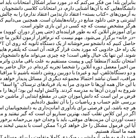
به آزمون‌های «کتاب بسته» اعتقاد دارند(من اعتقاد ندارم) را به چال
اینترنتی و حتی دانلود منابع در رایانه‌هایشان است. همچنین می‌دانی
هرگز مشخص نیست که چه کسی در این بازی جلوتر است.
«در خانه» برگزار می‌شود. مهم نیست که نرم‌افزار آزمون آنلاین ما 
حاصل کنیم که دانشجو سرخوشانه از یک دستگاه ثانویه که روی آن ChatGPT نصب شده است، استفاده نمی‌کند و سپس نتایج حاصل از آن را به کامپیوتر اصلی خود منتقل نمی‌کند؟
امتحان نکنند؟(منطقا کپی و پیست مستقیم به علت باقی ماندن واترما
من اخیرا معضل دوره آنلاین را شخصا تجربه کرده‌ام. در حال حاضر به ع
و دو دستگاه(تلفن، آیپد و غیره) با دوربین روشن داشته باشیم تا مراقبان
مراقب، انسان نباشد احتمالا مجموعه دیگری از مسائل پدیدار خواهد 
شروع به آوردن آن‌ها به مدرسه کردند. واکنش اولیه این بود؛ آن‌ها را مم
فرض بر این است که دانش‌آموزان حتی در مقطع ابتدایی از ماشین ‌
بررسی علم حساب و ریاضیات را با آن تطبیق داده‌ایم.
هر چه باشد، این فرصتی برای یادآوری امانت‌داری به دانشجویانمان است
اگر در این کلاس تقلب کنید، بهترین سناریو آن است که گیر نیفتید و 
دست آوردن آن مزیت‌های موقتی، باید با وجدان خود بی‌رحمانه برخورد کن
آیا این فرمول مشکل را حل خواهد کرد؟ ممکن است با بدبینی لبخند بزنید
همه ما استاد هستیم.