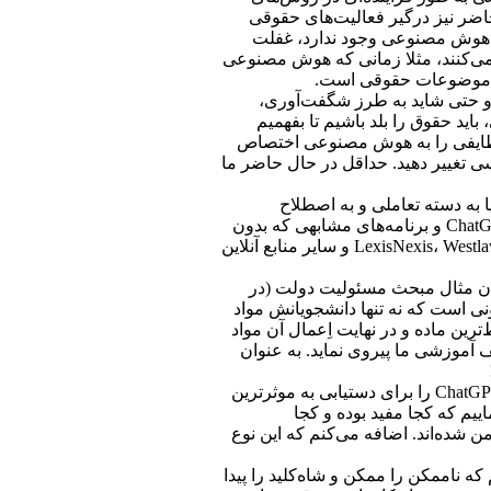
اضر نیز درگیر فعالیت‌های حقوقی
ه هوش مصنوعی وجود ندارد، غفلت
می‌کنند، مثلا زمانی که هوش مصنوعی
یش‌نیازهای آموزش حقوقی و حتی شاید به طرز شگفت‌آوری،
اید حقوق را بلد باشیم تا بفهمیم
ست)، چه وظایفی را به هوش مصنوعی اختصاص
ی تغییر دهید. حداقل در حال حاضر ما
ا به دسته تعاملی و به اصطلاح
سقراطی تعلق داشته باشید. پیرو هر روشی که هستید، باید به دانشجویان خود در مورد حسن استفاده و سوء‌استفاده از هوش مصنوعی و ChatGPT و برنامه‌های مشابهی که بدون
شک در آینده ظهور خواهند یافت، آموزش و تمرین دهید. این قضیه تفاوت چندانی با روشی که ما به دانشجویان خود می‌آموزیم که چگونه از LexisNexis، Westlaw و سایر منابع آنلاین
وان مثال مبحث مسئولیت دولت (در
ونی است که نه تنها دانشجویانش مواد
ین ماده و در نهایت اِعمال آن مواد
 آموزشی ما پیروی نماید. به عنوان
وارد ChatGPT شوید! به عنوان مثال ممکن است موردی فرضی و یا پرونده‌ای را بررسی نماییم و از دانشجویان بخواهیم که چگونه سوالات ChatGPT را برای دستیابی به موثرترین
سپس تجزیه و تحلیل نماییم که کجا مفید بوده و کجا
دگان این متن متوجه ایده من شده‌اند. اضافه می‌کنم که این نوع
نات در دوره GPT وجود دارد. نمی‌خواهم وانمود کنم که ناممکن را ممکن و شاه‌کلید را پیدا