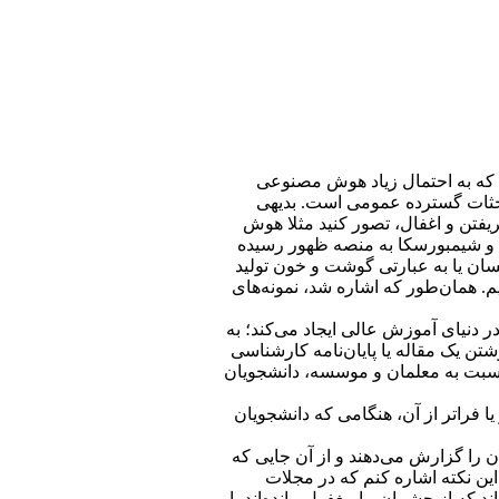
 که به احتمال زیاد هوش مصنوعی
باحثات گسترده عمومی است. بدیهی
یفتن و اغفال، تصور کنید مثلا هوش
ن و شیمبورسکا به منصه ظهور رسیده
سان یا به عبارتی گوشت و خون تولید
 همان‌طور که اشاره شد، نمونه‌های
ر معنای خاص، چالش‌های دلهره‌‌آوری را در دنیای آموزش عالی ایجاد می‌‌کند؛ به
شتن یک مقاله یا پایان‌نامه کارشناسی
یبکاری نسبت به معلمان و موسسه، دانشجویان
ا فراتر از آن، هنگامی که دانشجویان
ن از سراسر جهان، استفاده فزاینده یا سوءظن استفاده از ChatGPT توسط دانشجویان را گزارش می‌دهند و از آن جایی که
این نکته اشاره کنم که در مجلات
د که آیا موارد دیگری بوده‌اند که از چشمان ما مغفول مانده‌اند یا