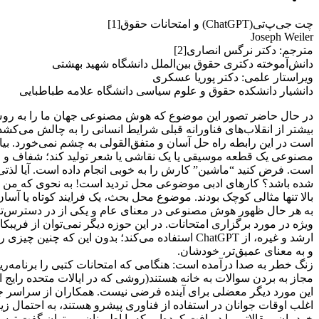
چت جی‌پ‌تی(ChatGPT) و امتحانات حقوق[1]
Joseph Weiler
مترجم: دکتر نرگس انصاری[2]
دانش‌آموخته دکتری حقوق بین‌الملل دانشگاه شهید بهشتی
ویراستار علمی: دکتر پوریا عسکری
دانشیار دانشکده حقوق و علوم سیاسی دانشگاه علامه طباطبایی
در حال حاضر تصور این موضوع که هوش مصنوعی جهان ما را به روش‌ه
بیشتر از انقلاب‌های فناورانه قبلی شرایط انسانی را به چالش می‌ک
است در این رابطه راه حل آسان و متفق‌القولی به چشم نمی‌خورد. بیا
مصنوعی یک قطعه موسیقی یا یک نقاشی یا شعر تولید کند؛ شفاف و واض
است. فرض کنید “ماشین” کارش را به خوبی انجام داده است. آیا لذتی 
شده باشد؟ کارهای ادبی موضوعی محل تردید است! به نحوی که من نیز
بالا تنها مثالی کوچک بودند. موضوع محل بحث، یک فرایند کوتاه یا آ
ویژه در مورد برگزاری امتحانات. در این حوزه دیگر نمی‌توان از فریب
ارشد و غیره، از ChatGPT استفاده می‌کند؛ بدون ا
و به معنای عمیق‌تر، خودشان.
زنگ خطر به صدا درآمده است: هنگامی که امتحانات کتبی را برنامه‌ریز
مجاز به بردن سوالات به خانه هستند(روشی که در ایالات متحده رایج ا
اغلب اوقات جوانان در استفاده از فناوری پیشرو هستند، به احتمال زی