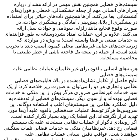
سیستم‌های فضایی همچنین نقش مهمی در ارائه هشدار درباره
بحران‌های انسانی مهم از جمله خشکسالی، قحطی و فوران‌های
آتشفشانی ایفا می‌کنند. آن‌ها همچنین داده‌های حیاتی برای استفاده
در پیشگیری از بلایا، پیش‌بینی، آمادگی و پیشگیری حوادث، در
صورت وقوع فجایع مانند زلزله، سونامی و حوادث سیل ارائه
می‌کنند. علاوه بر این، عملیات امداد بشردوستانه به طور فزاینده‌ای
به خدمات مبتنی بر فضا وابسته است؛ به ‌ویژه در مواردی که
زیرساخت‌های حیاتی غیرنظامی محلی کمبود، آسیب دیده یا تخریب
شده است، از جمله در نتیجه یک فاجعه ناشی از خطر طبیعی یا
مخاصمه مسلحانه.
هزینه‌های انسانی بالقوه برای غیرنظامیانِ عملیات نظامی علیه
سیستم‌های فضایی
نتایج حاصل از تکامل نشان‌داده‌شده در بالا، قابلیت‌های فضایی
نظامی و تجاری هر دو را می‌توان به صورت زیر خلاصه کرد: از یک
سو، خدمات غیرنظامی ضروری هرگز بیش از این متکی به خدمات
فضایی نبوده‌اند و از سوی دیگر، سیستم‌های فضایی ارائه‌دهنده به
دلیل عملکرد نظامی این سیستم‌های اغلب با استفاده دوگانه، این
سرویس‌ها هرگز توسط عملیات ضدفضایی بالقوه علیه آن‌ها مورد
تهدید قرار نگرفته‌اند. این قطعا یک روند بسیار نگران‌کننده است.
اگر رویدادی ناگوار از عملیات نظامی مسلحانه علیه یک سیستم
فضایی رخ دهد، غیرنظامیان متکی به خدمات فضایی تلفات سنگینی
خواهند داشت. عواقب دقیق انسانی عملیات نظامی علیه
سیستم‌های فضایی مورد به مورد متفاوت است و پیش‌بینی دقیق آن