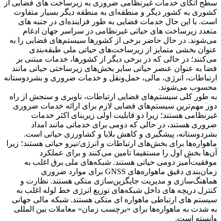
سطح اتکای خدمات غیرنظامی ضروری به زیرساخت های فضایی از
کشوری به کشور دیگر و منطقه‌ای به منطقه دیگر بسیار متفاوت
است. با این حال خدمات فضایی به طور فزاینده‌ای در جنبه های
متعدد زیرساخت های حیاتی غیرنظامی در سراسر جهان ادغام
می‌شوند. در حال حاضر برخی از کشورها سیستم‌های فضایی را به
عنوان بخشی متمایز از زیرساخت‌های حیاتی ملی طبقه‌بندی
می‌کنند؛ در حالی که در برخی دیگر از کشورها، خدمات مبتنی بر
فضا به عنوان عنصر حیاتی سایر بخش‌های زیرساختی حیاتی مانند
ارتباطات، انرژی، مالی، حمل‌ونقل و خدمات ضروری و بشردوستانه
محسوب می‌شوند.
به طور کلی سیستم‌های فضایی ارتباطات، ناوبری و سنجش از راه
دور مهم‌ترین سیستم‌های فضایی لازم برای ارائه خدمات ضروری
غیرنظامی هستند؛ زیرا دو قابلیت اولی زیربنای اکثر خدمات
ضروری هستند، در حالی که دومی برای خدماتی مانند امداد
بشردوستانه، پیشگیری و کاهش بلایا و کشاورزی حیاتی است.
ماهواره‌ها برای بخش‌های ارتباطات و انرژی/نیرو حیاتی هستند؛ زیرا
آن‌ها بخش اول را مستقیما تامین می‌کنند و برای عملکرد
موفقیت‌آمیز دومی حیاتی هستند. شبکه‌های ملی برق اغلب به
زمان‌بندی دقیق ماهواره‌های GNSS برای موارد ضروری
هماهنگ‌سازی و مدیریت جایگزین‌سازی متکی هستند. نظارت و
کنترل دریچه های داخل شبکه‌های توزیع انرژی خط لوله اغلب به
سیستم های ارتباطی ماهواره ای متکی هستند. شبکه مالی جهانی
به شدت به ماهواره‌ها برای «برچسب زمان» معاملات بین المللی
وابسته است.