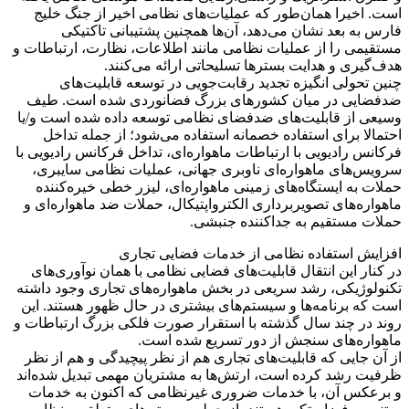
است. اخیرا همان‌طور که عملیات‌های نظامی اخیر از جنگ خلیج
فارس به بعد نشان می‌دهد، آن‌ها همچنین پشتیبانی تاکتیکی
مستقیمی را از عملیات نظامی مانند اطلاعات، نظارت، ارتباطات و
هدف‌گیری و هدایت بسترها تسلیحاتی ارائه می‌کنند.
چنین تحولی انگیزه تجدید رقابت‌جویی در توسعه قابلیت‌های
ضدفضایی در میان کشورهای بزرگ فضانوردی شده است. طیف
وسیعی از قابلیت‌های ضدفضای نظامی توسعه داده شده است و/یا
احتمالا برای استفاده خصمانه استفاده می‌شود؛ از جمله تداخل
فرکانس رادیویی با ارتباطات ماهواره‌ای، تداخل فرکانس رادیویی با
سرویس‌های ماهواره‌ای ناوبری جهانی، عملیات نظامی سایبری،
حملات به ایستگاه‌های زمینی ماهواره‌ای، لیزر خطی خیره‌کننده
ماهواره‌های تصویربرداری الکترواپتیکال، حملات ضد ماهواره‌ای و
حملات مستقیم به جداکننده جنبشی.
افزایش استفاده نظامی از خدمات فضایی تجاری
در کنار این انتقال قابلیت‌های فضایی نظامی با همان نوآوری‌های
تکنولوژیکی، رشد سریعی در بخش ماهواره‌های تجاری وجود داشته
است که برنامه‌ها و سیستم‌های بیشتری در حال ظهور هستند. این
روند در چند سال گذشته با استقرار صورت فلکی بزرگ ارتباطات و
ماهواره‌های سنجش از دور تسریع شده است.
از آن جایی که قابلیت‌های تجاری هم از نظر پیچیدگی و هم از نظر
ظرفیت رشد کرده است، ارتش‌ها به مشتریان مهمی تبدیل شده‌اند
و برعکس آن، با خدمات ضروری غیرنظامی که اکنون به خدمات