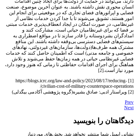
دارند، می‌توانند در حمایت از دولت‌ها برای اتخاذ چنین اقدامات
انسان محوری نقش داشته باشند. به عنوان آخرین موضوع، صنعت
فضایی و اپراتورهای فضای تجاری که در موقعیتی برای انجام این
امور هستند، تشویق می‌شوند تا با جدا کردن خدمات نظامی از
غیرنظامی، در صورت امکان در ایجاد انعطاف‌پذیری خدمات مبتنی
بر فضا که برای غیرنظامیان حیاتی است، مشارکت کنند و
امدادگران بشردوستانه را قادر سازند تا در مواقع اضطراری به
سیستم‌های فضایی دسترسی بی‌وقفه داشته باشند. این منافع
مشترک همه طرف‌ها(دولت‌ها، سازمان‌های غیردولتی، نهادهای
خصوصی و جامعه مدنی) است که اطمینان حاصل کنند که خدمات
فضایی غیرنظامی حیاتی در همه زمان‌ها حفظ می‌شوند و تلاش
هماهنگ برای اجرای اقدامات حفاظتی تا زمانی که هنوز وجود دارد،
مورد نیاز است.[2]
[1] https://blogs.icrc.org/law-and-policy/2023/08/17/reducing-
civilian-cost-of-military-counterspace-operations/
[2] ویراستار ادبی: صادق بشیره(گروه پژوهشی آکادمی بیگدلی)
Prev
Next
دیدگاهتان را بنویسید
نشانی ایمیل شما منتشر نخواهد شد.
بخش‌های موردنیاز