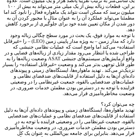
یک سانتی‌متر به ترتیب تقریبا پانصد هزار و یک میلیون است. علاوه
بر این، قطعات زباله بیش از یک میلی متر می‌تواند به بیش از ۱۰۰
میلیون برسد که ممکن است نتواند یک ماهواره فعال را نابود کند اما
مطمئنا می‌تواند عملکرد آن را به عنوان مثال با مجبور کردن آن به
دور شدن از مکان تعیین شده خود برای جلوگیری از برخورد کاهش
دهد.
با توجه به موارد فوق، یک بحث در مورد سطح چگالی زباله وجود
دارد که مدار زمین – به ویژه مدار پایینی زمین (LEO) – را «غیرقابل
استفاده» می‌کند اما واضح است که عملیات نظامی جنبشی که
طراحی شده یا انتظار می‌رود مقدار زیادی از زباله‌های فضایی و در
واقع آزمایش‌های سیستم‌های جنبشی ASAT وضعیت زباله‌ها را به
طور قابل توجهی بدتر می‌کند و وضعیت «غیرقابل استفاده» را بسیار
نزدیک‌تر می‌کند . تهدید ماهواره‌ها، ایستگاه‌های زمینی و پیوندهای
داده‌ای آن‌ها به دلیل استفاده از قابلیت‌های ضدفضای نظامی و
عملیات‌های ضدفضایی بالقوه، جمعیت غیرنظامی را در وضعیتی
فزاینده با توجه به در دسترس بودن مطمئن خدمات ضروری، در
وضعیت مخاطره‌آمیزی قرار می‌دهد.
چه می‌توان کرد؟
تهدید ماهواره‌ها، ایستگاه‌های زمینی و پیوندهای داده‌ای آن‌ها به دلیل
استفاده از قابلیت‌های ضدفضای نظامی و عملیات‌های ضدفضایی
بالقوه، جمعیت غیرنظامی را در وضعیتی فزاینده با توجه به در
دسترس بودن مطمئن خدمات ضروری، در وضعیت مخاطره‌آمیزی
قرار می‌دهد. بنابراین برای جامعه بین‌المللی به عنوان یک کل