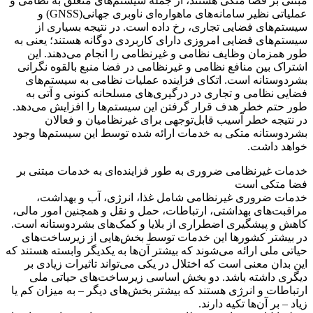
مبتنی بر فضا متکی هستند، از جمله سیستم‌های متعلق به نظامی و
عملیاتی نظیر سامانه‌های ماهواره‌ای ناوبری جهانی(GNSS) و
سیستم‌های فضایی تجاری، رخ داده است. در نتیجه بسیاری از
سیستم‌های فضایی امروزی دارای کاربردی دوگانه هستند؛ یعنی به
طور همزمان وظایف نظامی و غیرنظامی را انجام می‌دهند. این
اشتراک بین منافع نظامی و غیرنظامی در فضا منبع بالقوه نگرانی
بشردوستانه است. اتکای فزاینده عملیات نظامی به سیستم‌های
فضایی نظامی و تجاری در درگیری‌های مسلحانه کنونی و آتی به
طور حتم خطر هدف قرار گرفتن این سیستم‌ها را افزایش می‌دهد.
در نتیجه خطر آسیب قابل‌توجهی برای غیرنظامیان و فعالان
بشردوستانه متکی به خدمات ارائه شده توسط این سیستم‌ها وجود
خواهد داشت.
خدمات غیرنظامی ضروری به طور فزاینده‌ای به خدمات مبتنی بر
فضا متکی است
خدمات ضروری غیرنظامی شامل غذا، انرژی، آب و بهداشت،
مراقبت‌های بهداشتی، ارتباطات، حمل و نقل و همچنین امور مالی،
کاهش و پیشگیری اضطراری از بلایا و کمک‌های بشردوستانه است.
در بیشتر کشورها این خدمات توسط بخش‌هایی از زیرساخت‌های
حیاتی ملی ارائه می‌شوند که بیشتر آن‌ها به یکدیگر وابسته هستند که
این بدان معنی است که اختلال در یکی می‌تواند تاثیرات زیادی بر
دیگری داشته باشد. دو بخش اساسی زیرساخت‌های حیاتی ملی
ارتباطات و انرژی هستند که بیشتر بخش‌های دیگر – به میزان کم یا
زیاد – بر آن‌ها تکیه دارند.