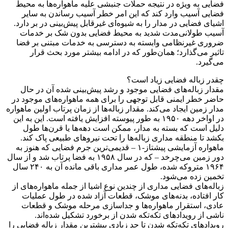
فضایی به ویژه در نتیجه حملات جنبشی علیه ماهواره‌ها به محیط
فضایی آسیب وارد کند که این امر خطر آسیب رساندن به سایر
اشیای فضایی در مدار را به شیوه‌ای غیرقابل پیش‌بینی در بر دارد.
آسیب طولانی‌مدت شدید به محیط فضایی بدون شک بر خدمات
ضروری غیرنظامی وابسته به دسترسی به خدمات مبتنی بر فضا
تاثیر می‌گذارد؛ همان‌طور که در ادامه بیشتر مورد بحث قرار
می‌گیرد.
چقدر زباله فضایی زیاد است؟
مقدار زباله‌های فضایی موجود و رشد پیش‌بینی شده آن در حال
حاضر خطر ایمنی قابل توجهی را برای همه ماهواره‌های موجود در
مدار زمین ایجاد می‌کند. مقدار زباله‌ها از زمان پرتاب اولین ماهواره
در اواخر دهه ۱۹۵۰ به طور پیوسته افزایش یافته است. این به این
دلیل است که بسته به مدار، ممکن است دهه‌ها یا قرن‌ها طول
بکشد تا منطقه مداری زباله‌ها را تحت نیروهای طبیعی پاک کند.
ماهواره آزمایشی پیشتاز-۱ – قدیمی‌ترین جرم فضایی که هنوز به
دور زمین می‌چرخد – که در سال ۱۹۵۸ به فضا پرتاب شد و از سال
۱۹۶۴ متروکه شده، طول عمر مداری باقی مانده آن به ۲۴۰ سال
تخمین زده می‌شود.
زباله‌های فضایی مداری از چندین نوع اشیا از جمله ماهواره‌های از
کار افتاده، بدنه‌های موشک، قطعات آزاد شده در طول عملیات
عادی، استقرار ماهواره‌ها و جداسازی مرحله موشک و قطعات
ناشی از رویدادهای تکه‌تکه شدن از برخورد تشکیل شده‌اند.
رویدادهای تکه‌تکه شدن تا حد زیادی بیشترین مقدار زباله فضایی را