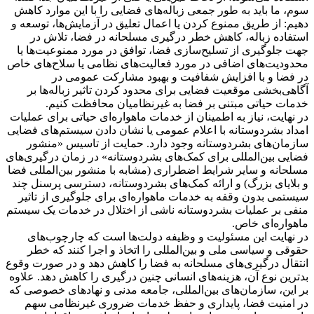
سوم، ما باید به طور جمعی زباله‌های فضایی را با این موارد کاهش
دهیم: از طریق ممنوع کردن یا اعمال تعلیق در آزمایش‌ها، توسعه و
استفاده زباله، کاهش خطر درگیری مسلحانه در فضا، تلاش در
جهت جلوگیری از تسلیح‌سازی فضا، توافق در مورد ممنوعیت‌ها یا
محدودیت‌های اضافی در مورد فعالیت‌های نظامی یا سلاح‌های خاص
در فضا و با افزایش شفافیت و بهبود مشارکت عمومی در
آگاهی‌بخشی موقعیت فضایی برای محدود کردن تاثیر زباله‌ها بر
خدمات حیاتی مبتنی بر فضا به غیرنظامیان محافظت کنیم.
در نهایت، نیاز به اطمینان از خدمات ماهواره‌ای حیاتی برای عملیات
امداد بشردوستانه با اعلام عمومی یا نشان دادن سیستم‌های فضایی
سازمان‌های بشردوستانه وجود دارد. حمایت از تاسیس «منشور
فضایی بین‌المللی برای کمک‌های بشردوستانه» در زمان درگیری‌های
مسلحانه و سایر شرایط اضطراری (مشابه با منشور بین‌المللی فضا
و بلایای بزرگ) و ارائه کمک‌های بشردوستانه، دسترسی پرسنل چند
سیستمی بدون وقفه به خدمات ماهواره‌ای برای جلوگیری از تاثیر
منفی بر عملیات بشردوستانه ناشی از اختلال در خدمات یک سیستم
ماهواره‌ای خاص.
در نهایت این مسئولیت و وظیفه دولت‌ها است که چارچوب‌های
حقوقی و سیاسی ملی و بین‌المللی را اتخاذ و اجرا کنند که خطر
انتقال درگیری‌های مسلحانه به فضا را کاهش دهد و در صورت وقوع
بدترین نوع آن، هزینه‌های انسانی چنین درگیری را کاهش دهد. علاوه
بر این، سازمان‌های بین‌المللی، جامعه مدنی و نهادهای خصوصی که
در امنیت فضا، پایداری و حفظ خدمات ضروری غیرنظامی سهم