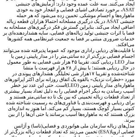
ایجاد می‌کنند. سه علت عمده وجود دارد: آزمایش‌های جنبشی
ASAT، برخورد تصادفی اشیای فضایی و انفجار خود به خودی
ماهواره‌ها و اجسام موشکی. تخمین زده می‌شود که هر حمله
جنبشی ASAT در یک درگیری مسلحانه احتمالا هزاران قطعه زباله
اضافی ایجاد می‌کند. بنابراین گسترش فکر درگیری‌های مسلحانه به
فضا با اثرات جنبشی تولید زباله‌های فضایی، سایه هشداردهنده‌ای بر
خدمات ضروری مبتنی بر فضا به جمعیت غیرنظامی همه کشورها
می‌افکند.
با قابلیت‌های ردیابی راداری موجود که عموما پذیرفته شده‌ می‌توانند
اجسام فضایی بزرگ‌تر از ده سانتی‌متر را در مدار پایینی زمین یا
مدار LEO ردیابی کنند، تقریبا ۴۵ هزار شی فضایی به طور معمول
در حال ردیابی هستند؛ با بیش از ۲۸ هزار فهرست با منشا
شناخته‌شده و تقریبا ۱۷هزار شی تحلیلگر. هشدارهای پیوندی در
مورد «خطرات نزدیک» بالقوه یک اتفاق روزانه برای اکثر اپراتورهای
ماهواره‌ای مدار پایینی زمین (LEO)است. حتی این عدد نیز خطر
آسیب رساندن به دیگر اجرام فضایی را به دلیل تعداد بسیار بیشتری
از تعداد قطعات زباله تخمینی که بین یک تا ده سانتی‌متر هستند و
برای ردیابی و فهرست‌بندی با فناوری‌های به رسمیت شناخته شده
کنونی بسیار کوچک هستند، بسیار کم می‌کند. اما هنوز به اندازه‌ای
بزرگ هستند که به ماهواره‌ها آسیب برسانند یا حتی آن‌ها را از بین
ببرند.
مدل‌های زباله سازمان ملی هوانوردی و فضایی(ناسا) و آژانس
فضایی اروپا(ESA) تخمین می‌زنند که تعداد قطعات زباله بزرگ‌تر از