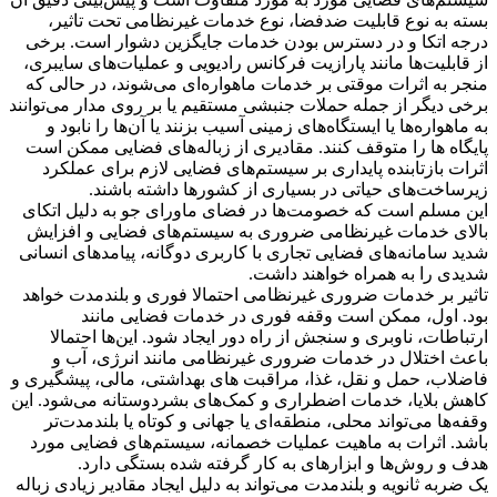
بسته به نوع قابلیت ضدفضا، نوع خدمات غیرنظامی تحت تاثیر،
درجه اتکا و در دسترس بودن خدمات جایگزین دشوار است. برخی
از قابلیت‌ها مانند پارازیت فرکانس رادیویی و عملیات‌های سایبری،
منجر به اثرات موقتی بر خدمات ماهواره‌ای می‌شوند، در حالی که
برخی دیگر از جمله حملات جنبشی مستقیم یا بر روی مدار می‌توانند
به ماهواره‌ها یا ایستگاه‌های زمینی آسیب بزنند یا آن‌ها را نابود و
پایگاه ها را متوقف کنند. مقادیری از زباله‌های فضایی ممکن است
اثرات بازتابنده پایداری بر سیستم‌های فضایی لازم برای عملکرد
زیرساخت‌های حیاتی در بسیاری از کشورها داشته باشند.
این مسلم است که خصومت‌ها در فضای ماورای جو به دلیل اتکای
بالای خدمات غیرنظامی ضروری به سیستم‌های فضایی و افزایش
شدید سامانه‌های فضایی تجاری با کاربری دوگانه، پیامدهای انسانی
شدیدی را به همراه خواهند داشت.
تاثیر بر خدمات ضروری غیرنظامی احتمالا فوری و بلندمدت خواهد
بود. اول، ممکن است وقفه فوری در خدمات فضایی مانند
ارتباطات، ناوبری و سنجش از راه دور ایجاد شود. این‌ها احتمالا
باعث اختلال در خدمات ضروری غیرنظامی مانند انرژی، آب و
فاضلاب، حمل و نقل، غذا، مراقبت های بهداشتی، مالی، پیشگیری و
کاهش بلایا، خدمات اضطراری و کمک‌های بشردوستانه می‌شود. این
وقفه‌ها می‌تواند محلی، منطقه‌ای یا جهانی و کوتاه یا بلند‌مدت‌تر
باشد. اثرات به ماهیت عملیات خصمانه، سیستم‌های فضایی مورد
هدف و روش‌ها و ابزارهای به کار گرفته شده بستگی دارد.
یک ضربه ثانویه و بلندمدت می‌تواند به دلیل ایجاد مقادیر زیادی زباله