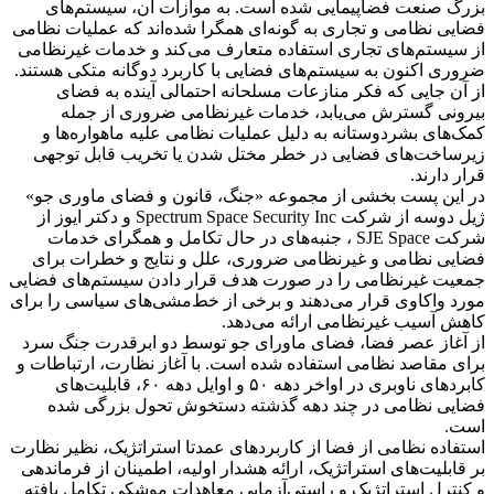
بزرگ صنعت فضاپیمایی شده است. به موازات آن، سیستم‌های
فضایی نظامی و تجاری به گونه‌ای همگرا شده‌اند که عملیات نظامی
از سیستم‌های تجاری استفاده متعارف می‌کند و خدمات غیرنظامی
ضروری اکنون به سیستم‌های فضایی با کاربرد دوگانه متکی هستند.
از آن جایی که فکر منازعات مسلحانه احتمالی آینده به فضای
بیرونی گسترش می‌یابد، خدمات غیرنظامی ضروری از جمله
کمک‌های بشردوستانه به دلیل عملیات نظامی علیه ماهواره‌ها و
زیرساخت‌های فضایی در خطر مختل شدن یا تخریب قابل توجهی
قرار دارند.
در این پست بخشی از مجموعه «جنگ، قانون و فضای ماوری جو»
ژیل دوسه از شرکت Spectrum Space Security Inc و دکتر ایوز از
شرکت SJE Space ، جنبه‌های در حال تکامل و همگرای خدمات
فضایی نظامی و غیرنظامی ضروری، علل و نتایج و خطرات برای
جمعیت غیرنظامی را در صورت هدف قرار دادن سیستم‌های فضایی
مورد واکاوی قرار می‌دهند و برخی از خط‌مشی‌های سیاسی را برای
کاهش آسیب غیرنظامی ارائه می‌دهد.
از آغاز عصر فضا، فضای ماورای جو توسط دو ابرقدرت جنگ سرد
برای مقاصد نظامی استفاده شده است. با آغاز نظارت، ارتباطات و
کابردهای ناوبری در اواخر دهه ۵۰ و اوایل دهه ۶۰، قابلیت‌های
فضایی نظامی در چند دهه گذشته دستخوش تحول بزرگی شده
است.
استفاده نظامی از فضا از کاربردهای عمدتا استراتژیک، نظیر نظارت
بر قابلیت‌های استراتژیک، ارائه هشدار اولیه، اطمینان از فرماندهی
و کنترل استراتژیک و راستی‌آزمایی معاهدات موشکی تکامل یافته