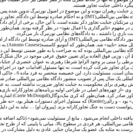
رد داخلی جنایت تجاوز هستند.
ز جنایت رهبران نبوده و این موضوع در اصول نورنبرگ تدوین شده پس 
همان‌طور که در ادامه به تفصیل شرح داده خواهد شد، نه منشور دادگاه نظامی بین‌ال
چ الزامی مبنی بر رهبر بودن مرتکبان جنایت تجاوز ذکر نشده است. با این حال، برخی 
ازی را داشتند ، به دادگاه‌های نظامی نورنبرگ باز می‌گردد.
در میان تمامی قواعد و رویه قضایی ناشی از دادگاه‌های نورنبرگ، منشور د
دو سند، در د
ه نظامی بین‌المللی بوده که به صراحت یا به طور ضمنی توسط این دادگ
 آن ، وزنی فوق العاده برای تعیین حقوق عرفی موجود در حال شکل‌گیر
برای تجاوز شرکت کرده است، نه تنها مسئول اقدامات خود در اجرای بر
که توسط رهبران، سازما
مللی یک سال پس از تصویب منشور دادگاه نظامی بین‌المللی صادر شد(دس
خط مقدم با وظایف صر
روزنبرگ – که «تنها عضوی از رایشتاگ و یک مقام میان‌رده حزب نازی» بود – و رائدِر
دعا را مطرح کرد: (۱) «هیتلر به تنهایی نمی‌توانست دست به جنگ تجاوزکارانه بزند. [پیروان او]
ظامی بین‌المللی، هر فردی در سطوح بالا، میانی یا پایینی که از طرح
ن)، درست به مثابه یک عضو یک سازمان جنایی عادی به دلیل مشارکت در