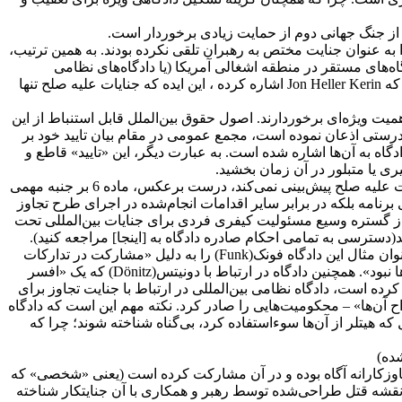
از جنگ جهانی دوم از حمایت زیادی برخوردار است.
مللی(IMT) و نه احکام صادره توسط این دادگاه، تجاوز را به عنوان جنایت مختص به رهبران تلقی نکرده بودند. به همین ترتیب،
از آرای دادگاه‌های مستقر در منطقه اشغالی آمریکا (یا دادگاه‌های نظامی
نورنبرگ) دیدگاه شورای کنترل شماره 10 را مبنایی برای تفسیر رهبری در مفهوم «تاثیرگذاری یا اعمال نفوذ» در نظر گرفته بودند. همان‌طور که Jon Heller Kerin اشاره کرده ، این ایده که جنایات علیه صلح تنها
ادگاه نظامی بین‌المللی(IMT) و آرای صادره توسط این دادگاه از اهمیت ویژه‌ای برخوردارند. اصول حقوق بین‌الملل قابل استنباط از این
سامبر 1946 به اتفاق آرا توسط مجمع عمومی سازمان ملل متحد «تایید» شد. همان‌طور که آنتونیو کاسسه(Antonio Cassese) به درستی اذعان نموده است، مجمع عمومی در مقام بیان تایید خود بر
اه به آن‌ها اشاره شده است. به عبارت دیگر، این «تایید» قاطع و
ی یا متبلور در آن زمان بخشید.
در مورد منشور دادگاه نظامی بین‌المللی این که ماده 6 آن هیچ گونه شرطی را مبنی بر وجود الزام( شرط) رهبری به عنوان عنصری از جنایات علیه صلح پیش‌بینی نمی‌کند، درست برعکس، ماده 6 بر جنبه مهمی
نامه بلکه در برابر سایر اقدامات انجام‌شده در اجرای طرح تجاوز
ن‌دهندگان، تحریک‌کنندگان و حتی سایر همدستان است، مسئولیت دارد. این خصیصه منحصر به فرد ماده 6 ، حاکی از گستره وسیع مسئولیت کیفری فردی برای جنایات بین‌المللی تحت
ترسی به تمامی احکام صادره‌ دادگاه به [اینجا] مراجعه کنید).
همچنین به روشنی مشخص است که از نظر دادگاه نورنبرگ، احراز نقش رهبری برای محکومیت به جنایت تجاوز ضرورت نداشته است. به عنوان مثال این دادگاه فونک(Funk) را به دلیل «مشارکت در تدارکات
اقتصادی برای […] جنگ‌های تجاوزکارانه» محکوم کرد، با وجود این که وی «از چهره‌های اصلی در طراحی اولیه‌ برنامه‌های تجاوزکارانه‌ نازی‌ها نبود». همچنین دادگاه در ارتباط با دونیتس(Dönitz) که یک «افسر
فا تاکتیکی» بود، حکم محکومیت به جنایت تجاوز صادر کرد. همان‌طور که کری مک‌دوگال(Carrie McDougall) اشاره کرده است، دادگاه نظامی بین‌المللی در ارتباط با جنایت تجاوز برای
(Raeder) که مسئول اجرای دستورات هیتلر بود، «نه طراح آن‌ها» – محکومیت‌هایی را صادر کرد. نکته مهم این است که دادگاه
 … نباید به این دلیل که هیتلر از آن‌ها سوءاستفاده کرد، بی‌گناه شناخته شوند؛ چرا که
 تجاوزکارانه آگاه بوده و در آن مشارکت کرده است (یعنی «شخصی» که
 نقشه قتل طراحی‌شده توسط رهبر و همکاری با آن جنایتکار شناخته