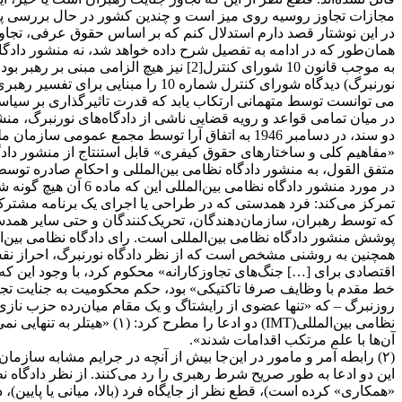
مجازات تجاوز روسیه روی میز است و چندین کشور در حال بررسی پیگ
در این نوشتار قصد دارم استدلال کنم که بر اساس حقوق عرفی، تجاو
به موجب قانون 10 شورای کنترل[2] نیز هی
می توانست توسط متهمانی ارتکاب یابد که قدرت تاثیرگذاری بر سیاست ن
«مفاهیم کلی و ساختارهای حقوق کیفری» قابل استنتاج از منشور دادگا
متفق القول، به منشور دادگاه نظامی بین‌المللی و احکام صادره توسط
تمرکز می‌کند: فرد همدستی که در طراحی یا اجرای یک برنامه مشترک 
پوشش منشور دادگاه نظامی بین‌المللی است. رای دادگاه نظامی بین‌ال
نظامی بین‌المللی(IMT) دو ا
آن‌ها با علم مرتکب اقدامات شدند».
(۲) رابطه آمر و مامور در این‌جا بیش از آنچه در جرایم مشابه سازمان‌یافته داخلی انجام می‌شود ، مانع از مسئولیت نمی‌شود».(تاکید اضافه شده)
این دو ادعا به طور صریح شرط رهبری را رد می‌کنند. از نظر دادگاه ن
«همکاری» کرده است)، قطع نظر از جایگاه فرد (بالا، میانی یا پایی