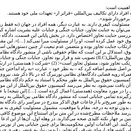
ز اهمیت است:
سئولیت کیفری دارند. به عبارت دیگر، همه‌ افراد در جهان (نه فقط رهبر
ات می‌توان به جنایت تجاوز، جنایات جنگی و جنایات علیه بشریت اشاره 
 خود عمل کرده است، او را از مسئولیت مبرا نمی‌کند […]». این مقر
 ارتکاب جنایت تجاوز بوده و متضمن عدم تبعیت از چنین دستورهایی است
نورنبرگ خلاصه می‌شود. این اصول در سال 1950 توسط کمیسیون حقوق بین‌الملل(ILC) تصوی
برای جنایت تجاوز تنظیم شده است، به موجب آن: (1) «هر ک
 اصل ششم اضافه کرد که – به نظر خود – عبارت «به راه انداختن جنگ ت
به همراه رویه قضایی دادگاه‌های نظامی نورنبرگ که در بالا ذکر شد، نی
کمیسیون حقوق بین‌الملل به طور محکم با استناد به حکم دادگاه نظامی بی
 در آن یافت نمی‌شود. به نظر می‌رسد کمیسیون حقوق بین‌الملل از این
را در مورد معاونت (همدستی) اعمال کرده است. […] [این نتیجه] با 
گیرنده تمامی جنایاتی است که منشور دادگاه نظامی بین‌المللی به رس
به طور صریح‌تر با ارجاعات فوق الذکر مندرج در سراسر رای دادگاه نظام
، بدون توجه به درجه، مقام یا موقعیت، مشمول مسئولیت کیفری به 
 می‌رسد ملاحظات مطرح‌شده در این متن برای استنتاج این موضوع کا
 بر چهار نکته کلیدی صحه می‌گذارند. در وهله اول، آن‌ها از این ادعا 
، پشتیبانی می‌کنند. این اقدامات اولین محکومیت‌ها برای چنین جنایاتی پس ا
ملی کشورهای اروپای شرقی که تجاوز را بدون نیاز به عنصر رهبری جرم‌ا