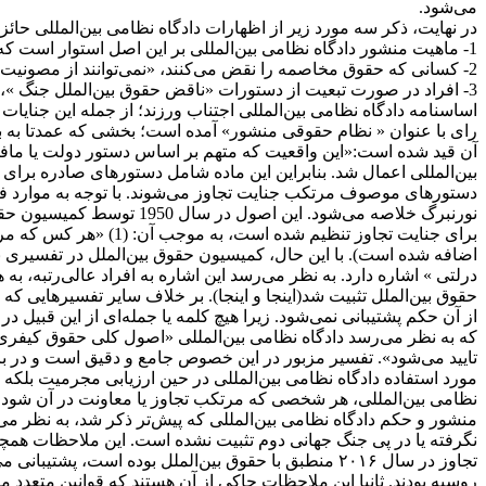
می‌شود.
در نهایت، ذکر سه مورد زیر از اظهارات دادگاه نظامی بین‌المللی حائ
1- ماهیت منشور دادگاه نظامی بین‌المللی بر این اصل استوار است که افراد دارای تکالیف بین‌المللی «فراتر از» تعهدات ملی خود هستند.
2- کسانی که حقوق مخاصمه را نقض می‌کنند، «نمی‌توانند از مصونیت برخوردار شوند».
3- افراد در صورت تبعیت از دستورات «ناقض حقوق بین‌الملل جنگ »، م
اساسنامه‌ دادگاه نظامی بین‌المللی اجتناب ورزند؛ از جمله‌ این جنای
آن قید شده است:«این واقعیت که متهم بر اساس دستور دولت یا مافوق
بین‌المللی اعمال شد. بنابراین این ماده شامل دستورهای صادره برای
اضافه شده است). با این حال، کمیسیون حقوق بین‌الملل در تفسیری بر
درلتی » اشاره دارد. به نظر می‌رسد این اشاره به افراد عالی‌رتبه، 
حقوق بین‌الملل تثبیت شد(اینجا و اینجا). بر خلاف سایر تفسیرهایی که 
از آن حکم پشتیبانی نمی‌شود. زیرا هیچ کلمه یا جمله‌ای از این قبیل
که به نظر می‌رسد دادگاه نظامی بین‌المللی «اصول کلی حقوق کیفری 
تایید می‌شود». تفسیر مزبور در این خصوص جامع و دقیق است و در بر
مورد استفاده دادگاه نظامی بین‌المللی در حین ارزیابی مجرمیت بلکه 
نظامی بین‌المللی، هر شخصی که مرتکب تجاوز یا معاونت در آن شود
منشور و حکم دادگاه نظامی بین‌المللی که پیش‌تر ذکر شد، به نظر
نگرفته یا در پی جنگ جهانی دوم تثبیت نشده است. این ملاحظات همچنین
تجاوز در سال ۲۰۱۶ منطبق با حقوق بین‌الملل بوده است
روسیه بودند. ثانیا این ملاحظات حاکی از آن هستند که قوانین متعدد 