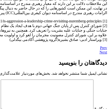
این ملاحظات دلالت بر این دارند که معیار رهبری مندرج در اساسنامه دیوان کیفری بین‌المللی(ICC) ،
در نهایت، این ممکن است کشورهایی را که در حال حاضر به دنبال پیگرد 
الزامات رهبری مندرج در اساسنامه دیوان کیفری بین‌المللی(ICC) پیروی کنند یا به آنچه که احتمالا قانون عرفی واقعی، اگرچه تا حدی فراموش شده، در این زمینه است، جانی تازه ببخشند.[3]
[1] https://opiniojuris.org/2024/05/21/is-aggression-a-leadership-crime-revisiting-nuremberg-principles/
[2] شورای کنترل پس از پایان جنگ جهانی دوم با هدف ایجاد یک نظام
جنایات جنگی و جنایات علیه بشریت را تعریف کرد. همچنین به نیروهای 
علاوه بر این، شورای کنترل مصونیت مجرمان را لغو کرد و اولویت م
[3] ویراستار ادبی: صادق بشیره(گروه پژوهشی آکادمی بیگدلی)
Prev
Next
دیدگاهتان را بنویسید
نشانی ایمیل شما منتشر نخواهد شد.
بخش‌های موردنیاز علامت‌گذاری 
دیدگاه
*