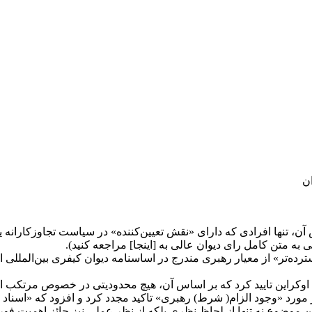
ن
که بر اساس آن، تنها افرادی که دارای «نقش تعیین‌کننده» در سیاست تجاوزکا
به متن کامل رای دیوان عالی به [اینجا] مراجعه کنید).
رده‌تر» از معیار رهبری مندرج در اساسنامه دیوان کیفری بین‌المللی ا
 این دیدگاه را حتی با وجود ماده 437 قانون کیفری اوکراین تایید کرد که بر اساس آن، هیچ مح
ن عالی اوکراین در نظریه جداگانه خود ، بر «سکوت» ماده ۴۳۷ در مورد «وجود الزام( شرط) رهبری» تاکید
این موضوع نه تنها از لحاظ نظری بلکه از نظر عملی نیز حائز اهمیت ف