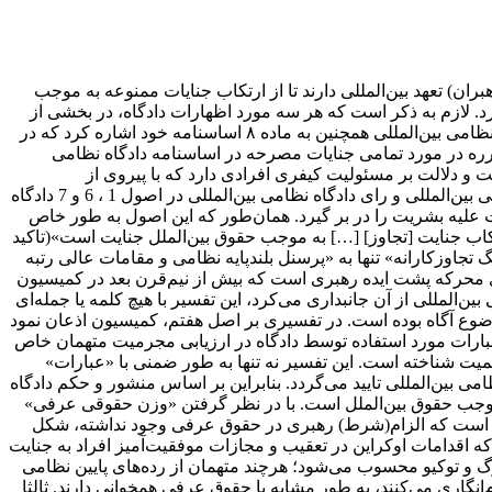
ان) تعهد بین‌المللی دارند تا از ارتکاب جنایات ممنوعه به موجب
کرد. لازم به ذکر است که هر سه مورد اظهارات دادگاه، در بخشی از
رای با عنوان « نظام حقوقی منشور» آمده است؛ بخشی که عمدتا به بررسی جنایت تجاوز اختصاص دارد. در بخش پایانی این قسمت، دادگاه نظامی بین‌المللی همچنین به ماده ۸ اساسنامه‌ خود اشاره کرد که در
ره در مورد تمامی جنایات مصرحه در اساسنامه‌ دادگاه نظامی
 و دلالت بر مسئولیت کیفری افرادی دارد که با پیروی از
دستورهای موصوف مرتکب جنایت تجاوز می‌شوند. با توجه به موارد فوق، استدلال بر این است که نظام حقوقی ناشی از منشور دادگاه نظامی بین‌المللی و رای دادگاه نظامی بین‌المللی در اصول 1 ، 6 و 7 دادگاه
ب شد و قرار بود تجاوز، جنایات جنگی و جنایات علیه بشریت را در بر گیرد. همان‌طور که این اصول به طور خاص
س که مرتکب تجاوز شود، مسئول تجاوز است»؛ (2) «شرکت ( همدستی) در ارتکاب جنایت [تجاوز] […] به موجب حقوق بین‌الملل جنایت است»(تاکید
جاوزکارانه» تنها به «پرسنل بلندپایه نظامی و مقامات عالی رتبه
روی محرکه پشت ایده‌ رهبری است که بیش از نیم‌قرن بعد در کمیسیون
ن‌المللی از آن جانبداری می‌کرد، این تفسیر با هیچ کلمه یا جمله‌ای
 موضوع آگاه بوده است. در تفسیری بر اصل هفتم، کمیسیون اذعان نمود
عبارات مورد استفاده توسط دادگاه در ارزیابی مجرمیت متهمان خاص
میت شناخته است. این تفسیر نه تنها به طور ضمنی با «عبارات»
ی بین‌المللی تایید می‌گردد. بنابراین بر اساس منشور و حکم دادگاه
موجب حقوق بین‌الملل است. با در نظر گرفتن «وزن حقوقی عرفی»
فی است که الزام(شرط) رهبری در حقوق عرفی وجود نداشته، شکل
که اقدامات اوکراین در تعقیب و مجازات موفقیت‌آمیز افراد به جنایت
ز نورنبرگ و توکیو محسوب می‌شود؛ هرچند متهمان از رده‌های پایین نظامی
نگاری می‌کنند، به طور مشابه با حقوق عرفی همخوانی دارند. ثالثا