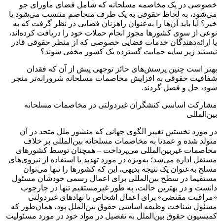
خصوصی در یک مخاصمه مسلحانه که شامل فضای ماورای جو
می‌شود، به لحاظ حقوقی به یک طرف متخاصم منتسب می‌شود یا
خیر؟ آیا باید آن‌ها را به‌عنوان راهزنان فضایی در نظر گرفت که به
نوعی از سوی کشورها مجوز انجام حملات خود را دریافت کرده‌اند،
یا ارائه‌دهندگان خدمات فضایی خصوصی که از منظر حقوقی قادر
نیستند زیر سایه حمایت گسترده یک کشور مخفی شوند؟
بهتر است چنین پرسش‌های حائز توجهی پیش از آن ‌که فقدان
شفافیت حقوقی به افزایش مخاصمات مسلحانه شرورانه‌تر منجر
شود، حل و فصل گردند.
مشارکت اساسی کنشگران غیردولتی در مخاصمات مسلحانه
بین‌المللی
در مورد نخستین تغییر الگوی جهانی که منشور ملل متحد در آن
متولد شده و عمدتا به مخاصمات مسلحانه بین‌المللی بر خلاف
مخاصمات غیربین‌المللی می‌پرداخت – همچنان توسط کشورهای
مستقل اداره می‌شد؛ به‌ویژه در مورد تهدید یا استفاده از نیروی‌های
مسلح به‌عنوان یک نتیجه بدیهی، این که کشورها را تنها می‌توان
مستقیما در سطح بین‌المللی برای اعمال رسمی خودشان مسئول
دانست و در بهترین حالت، به طور غیرمستقیم تنها در چارچوب
«مراقبت مقتضی» برای اعمال اشخاص یا نهادهای غیردولتی
مسئول شناخت وظیفه اساسی حقوق بین‌الملل بود، همان‌طور که
کمیسیون حقوق بین‌الملل به تفصیل در مواد خود در مورد مسئولیت