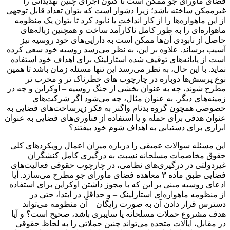
فضای ماورای جو ممکن است تا کنون اجرای چنین تهدیداتی را
غیرممکن ساخته باشد؛ زیرا دشوار است که بتوان تعداد قابل توجهی
از این ماهواره‌ها را از کار انداخت یا نابود کرد تا بتوان یک منظومه
ماهواره‌ای را به طور کامل ناکارآمد ساخت و همچنین زباله‌های
حاصل از نابودی آن‌ها ممکن است به دارایی‌های خود روسیه نیز
آسیب برساند. علاوه بر این، به نظر می‌رسد روسیه خود سعی کرده
است از پایانه‌های توقیف ‌شده استارلینک برای اهداف خود استفاده
نماید. با این حال، به نظر می‌رسد این تنها مسئله زمان باشد تا همین
نوع پرسش‌ها دوباره در چارچوب‌ ‌های خطرناک‌ تر و مخرب ‌تر
مطرح شوند، چه به عنوان بخشی از جنگ روسیه – اوکراین و چه در
زمینه‌های دیگر. به عنوان مثال، چه می‌شود اگر شرکت‌های
خصوصی همچون گروه بدنام واگنر به فکر زیرساخت‌های فضایی به
عنوان هدفی برای حمله و یا استفاده از فناوری‌های فضایی به عنوان
ابزاری برای دستیابی به اهداف شوم خود بیفتند؟
این مسئله سوالات عمیقی را درباره میزان اعمال رویکردهای کلی
حقوق مخاصمات مسلحانه نسبت به درگیری کامل کنشگران
غیردولتی در درگیری‌های نظامی، در چارچوب حقوقی فعالیت‌های
فضایی طبق ماده ۳ معاهده فضای ماورای جو مطرح می‌سازد. آیا
ادعای روسیه مبنی بر این که با مجوز داشتن اوکراین برای استفاده
از منظومه ماهواره‌ای استارلینک – و حداقل در ابتدا، حتی در
دسترس قرار دادن آن به صورت رایگان – آن منظومه می‌تواند
هدف مشروع حملات مسلحانه یا سایبری باشد، صحیح است؟ و آیا
در مقابل، ایالات متحده می‌تواند چنین حملاتی را به لحاظ حقوقی