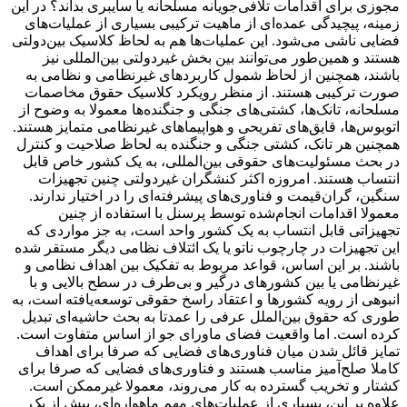
مجوزی برای اقدامات تلافی‌جویانه مسلحانه یا سایبری بداند؟ در این
زمینه، پیچیدگی عمده‌ای از ماهیت ترکیبی بسیاری از عملیات‌های
فضایی ناشی می‌شود. این عملیات‌ها هم به لحاظ کلاسیک بین‌دولتی
هستند و همین‌طور می‌توانند بین بخش غیردولتی بین‌المللی نیز
باشند، همچنین از لحاظ شمول کاربردهای غیرنظامی و نظامی به
صورت ترکیبی هستند. از منظر رویکرد کلاسیک حقوق مخاصمات
مسلحانه، تانک‌ها، کشتی‌های جنگی و جنگنده‌ها معمولا به وضوح از
اتوبوس‌ها، قایق‌های تفریحی و هواپیماهای غیرنظامی متمایز هستند.
همچنین هر تانک، کشتی جنگی و جنگنده به لحاظ صلاحیت و کنترل
در بحث مسئولیت‌های حقوقی بین‌المللی، به یک کشور خاص قابل
انتساب هستند. امروزه اکثر کنشگران غیردولتی چنین تجهیزات
سنگین، گران‌قیمت و فناوری‌های پیشرفته‌ای را در اختیار ندارند.
معمولا اقدامات انجام‌شده توسط پرسنل با استفاده از چنین
تجهیزاتی قابل انتساب به یک کشور واحد است، به جز مواردی که
این تجهیزات در چارچوب ناتو یا یک ائتلاف نظامی دیگر مستقر شده
باشند. بر این اساس، قواعد مربوط به تفکیک بین اهداف نظامی و
غیرنظامی یا بین کشورهای درگیر و بی‌طرف در سطح بالایی و با
انبوهی از رویه کشورها و اعتقاد راسخ حقوقی توسعه‌یافته است، به
طوری که حقوق بین‌الملل عرفی را عمدتا به بحث حاشیه‌ای تبدیل
کرده است. اما واقعیت فضای ماورای جو از اساس متفاوت است.
تمایز قائل شدن میان فناوری‌های فضایی که صرفا برای اهداف
کاملا صلح‌آمیز مناسب هستند و فناوری‌های فضایی که صرفا برای
کشتار و تخریب گسترده به کار می‌روند، معمولا غیرممکن است.
علاوه بر این، بسیاری از عملیات‌های مهم ماهواره‌ای، بیش از یک