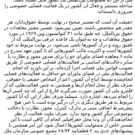
مداخله مستمر و فعال آن کشور در یک فعالیت فضایی خصوصی را
ضروری دانسته‌اند.
حقیقت آن است که تفسیر صحیح در نهایت توسط حقوق‌دانان، هر
چقدر هم متخصص باشند، تعیین نمی‌شود. تفسیر معتبر معاهدات در
حقوق بین‌الملل، چه طبق ماده ۳۱ کنوانسیون وین ۱۹۶۹ در مورد
حقوق معاهدات و چه به‌عنوان‌ یک قاعده عرفی بین‌المللی که از
تلفیق رویه و درک کشورها ناشی می‌شود، در نهایت مربوط به خود
کشورها است و اکثریت غالب کشورهایی که تا کنون تعهد مندرج در
ماده ۶ معاهده فضای ماورای جو را برای صدور مجوز و نظارت یا
سایر دخالت‌های اساسی بر فعالیت‌های فضایی خصوصی از طریق
تصویب قوانین ملی فضایی اجرا کرده‌اند، بر این باورند که انجام
فعالیت‌های ملی در فضای ماورای جو حداقل به فعالیت‌های فضایی
انجام‌شده توسط اتباع آن کشور، اعم از اشخاص حقیقی یا حقوقی،
صرف نظر از محل انجام آن‌ها و همچنین به چنین فعالیت‌هایی که از
قلمرو ملی آن کشور صورت می‌گیرند فارغ از این که چه کسی آن‌ها
را انجام می‌دهد، اشاره دارد. مسلما صرف نظر از این که آیا کشور
مربوط به هر طریق دیگری در آن درگیر بوده است یا خیر، هیچ
پیش‌شرط اضافی مبنی بر تدارک، کنترل، مجوز، نظارت یا دخالت
موضوعی دیگر کشور وجود ندارد. صرف ملیت فعالیت از نظر
انجام‌دهندگان آن و/یا محل جغرافیایی انجام آن کافی است تا این
تفسیر خاص از مسئولیت کشورها اعمال شود. این امر همچنین با
پیشنهادهای جدی بند ۲ قطعنامه ۶۸/۷۴ مجمع عمومی سازمان ملل