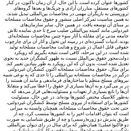
کشورها عنوان کرده است. با این حال، از آن زمان تاکنون، در کنار
کشورهای مستقل، مبارزان آزادی و چریک‌ها و بعدها گروه‌های
تروریستی به بازیگران مهمی در مخاصمات بین‌المللی تبدیل شدند،
به همین مناسبت تمرکز اصلی منشور و حقوق مخاصمات مسلحانه
بر مبنای آن توسعه یافت. در همین حال، سایر سازمان‌های
غیردولتی مانند کمیته بین‌المللی صلیب سرخ تا حدی نماینده تلاش
جامعه مدنی برای مقابله با آثار سوء چنین مخاصمات مسلحانه‌ای
بودند. ادبیات گسترده‌ای در زمینه این تحول و آثار آن برای چارچوب
حقوقی قابل اعمال در شروع و هدایت مخاصمات مسلحانه تولید
شده است. در این مرحله، کافی است نتیجه بگیریم که رویکرد
دولت‌محور حقوق بین‌الملل نسبت به ظهور کنشگران جدید به نحوی
تعدیل شده است، بدون آن که این رویکرد به طور بنیادین تغییر کند.
برای مثال، حقوق مخاصمات مسلحانه اکنون کنشگران غیردولتی
درگیر در مخاصمات مسلحانه بین‌المللی را تا حدی که به نوعی شبیه
نیروهای مسلح منظم با ساختارهای فرماندهی و مانند آن هستند را
در بر می‌گیرد و به آن‌ها بسیاری از حقوق را اعطا می‌کند و متقابلا
آن‌ها را تابع بسیاری از تعهدات و مسئولیت‌هایی قرار می‌دهد که
به‌طور کلاسیک مختص کشورها بوده‌اند. در عین حال، مسئولیت
کشورها برای استفاده از نیروی مسلح توسط کنشگران غیردولتی،
حتی تحت حقوق مخاصمات مسلحانه، همچنان وابسته به میزانی
است که بتوان اقدامات اخیر را به کشورها منتسب کرد، چه از
طریق پذیرش دو ژوره(رسمی) و چه از طریق شناسایی به صورت
دو فاکتو(عملی)؛ همان‌طور که برای مثال در رای دیوان بین‌المللی
دادگستری در قضیه اشغال سفارت(قضیه کارکنان دیپلماتیک ‌و