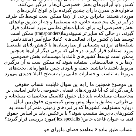
کشور و/یا اپراتورهای بخش خصوصی آن‌ها را درگیر می‌کنند.
ماهواره‌های مدرن دارای چندین گیرنده برای انواع کاربردهای
موردی هستند. بنابراین برخی از آن‌ها ممکن است توسط یک طرف
درگیر در یک مخاصمه خاص، چه مستقیما و چه از طریق نهادهای
بخش خصوصی آن، برای عملیات‌های نظامی مورد استفاده قرار
گیرند، در حالی که سایر ترانسپوندرها(transponders) ممکن است
توسط همان کشور برای فعالیت‌های کاملا صلح‌آمیز (مانند تامین
شبکه‌های انرژی، پشتیبانی از بیمارستان‌ها یا کاهش بلایای طبیعی)
مورد استفاده قرار گیرند. درحالی که برخی دیگر از آن‌ها همچنین
ممکن است توسط کشورهای ثالث یا موسسات بخش خصوصی
آن‌ها برای فعالیت‌هایی استفاده شوند که ممکن است به آن درگیری
مربوط باشند یا نباشند. حمله و نابودی چنین ماهواره‌ای، بحث‌های
مربوط به تناسب و خسارات جانبی را به سطح کاملا جدیدی می‌برد.
این موضوع همچنین ما را به این سوال قابلیت انتساب حقوقی
بازمی‌گرداند که آیا فناوری‌های فضایی خصوصی با تاثیر اساسی بر
مخاصمات مسلحانه، باید ذیل حقوق کلاسیک مخاصمات مسلحانه و
بی‌طرفی، مطابق با مواد پیش‌نویس کمیسیون حقوق بین‌الملل
درباره مسئولیت کشورها که بر نبردهای زمینی متمرکز است، به
کشورهای ذی‌ربط منتسب شوند؟ یا برعکس، باید بر اساس حقوق
فضا به عنوان قاعده خاص( lex specialis )مورد بررسی قرار گیرند؟
انتساب طبق ماده ۶ معاهده فضای ماورای جو