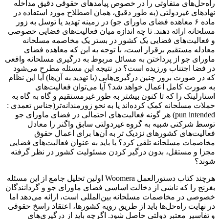
راه‌حل‌های متفاوتی را در خصوص پیامدهای حقوقی دقیق مداخله
نهادهای غیردولتی (به طور دقیق، همان اصطلاح مورد استفاده در
ماده ۶ معاهده فضای ماورای جو) در زمینه تهدید یا توسل به زور
مسلحانه ارائه دهند. تا چه اندازه میان فعالیت‌های فضایی خصوصی
و فعالیت‌های فضایی یک کشور در بستر یک مخاصمه مسلحانه
معادله مستقیم برقرار است، با توجه به این که معاهده فضای
ماورای جو از پرداختن به مسائل مربوط به درگیری مسلحانه واقعی
در فضا اجتناب ورزیده است؟ در نتیجه این مسئله مطرح می‌شود
که در صورت بروز چنین درگیری‌هایی (یا تهدید به آن‌ها) آیا این نظام
به صورت کامل اعمال خواهد شد؟ آیا می‌توان فعالیت‌های
استارلینک را که تا کنون بیشتر به طور غیرمستقیم و گاه‌ به گاه به
حملات مسلحانه کمک کرده‌اند یا به نحو زورمندانه‌تر(جناس تعمدی :
pun intended) هر گونه فعالیت‌های احتمالی در فضای ماورای جو
توسط شرکتی شبیه به گروه غیردولتی سابق واگنر را معادل
فعالیت‌های کشورهای نزدیک ‌تر به آن‌ها برای اعمال حقوق
مخاصمات مسلحانه تلقی کرد؟ یا باید به عنوان فعالیت‌های فضایی
مجزا و مستقل، بدون درگیر کردن مسئولیت کشور در نظر گرفته
شوند؟
هرچند کتاب دستورالعمل Woomera اولین تحلیل جامع از این مسئله
بغرنج را که ناشی از دخالت اساسی فضای ماورای جو و گردانندگان
خصوصی در مخاصمات مسلحانه بین‌المللی است، ارائه می‌دهد اما
در نهایت راه‌حل‌ها باید از طریق رویه کشورها، اعتقاد راسخ حقوقی
و تفاسیر معتبر دولتی حاصل شود. اگرچه باید از درگیری‌های