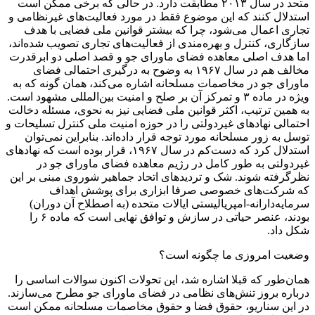
متحد در سال ۲۰۱۳ مطابقت دارد. در حالی که برخی ممکن است
استدلال کنند که این موضوع فقط در مورد فعالیت‌های غیرنظامی و
تجاری اعمال می‌شود، چرا که بیشتر قوانین ملی فضایی با هدف
سازگاری، کنترل و بهره‌مندی از فعالیت‌های تجاری تصویب شده‌اند،
اما هدف اصلی معاهده فضای ماورای جو و قصد اصلی دو ابرقدرت
مخالف هم در سال ۱۹۶۷ به وضوح به درگیری احتمالی فضای
ماورای جو در مخاصمات مسلحانه اشاره می‌کند، همان گونه که به
ویژه در ماده ۳ و تمرکز آن بر صلح و امنیت بین‌المللی مشهود است.
به همین ترتیب، اکثر قوانین ملی فضایی نیز به نحوی، مسئله دخالت
احتمالی نهادهای غیردولتی را در حوزه امنیت ملی کنترل تسلیحات و
توسل به زور مسلحانه مورد توجه قرار داده‌اند. بنابراین نمی‌توان
استدلال کرد که دست‌کم در سال ۱۹۶۷، قرار بوده است که نهادهای
غیردولتی به طور کامل در رژیم معاهده فضای ماورای جو در
نظرگرفته شوند. شک و تردیدهای اتحاد جماهیر شوروی مبنی بر این
که شرکت‌های خصوصی صرفا ابزاری برای پوشش اهداف
سرمایه‌دارانه-امپریالیستی ایالات متحده (به اصطلاح آن دوران)
بودند، عنصر حیاتی در سازش و توافق نهایی است که ماده ۶ را
شکل داد.
وضعیت امروزی ما چگونه است؟
همان‌طور که قبلا اشاره شد، این تحولات اکنون سوالات اساسی را
درباره بروز تنش‌های نظامی در فضای ماورای جو مطرح می‌سازند.
در این سناریو، حقوق فضا و حقوق مخاصمات مسلحانه ممکن است