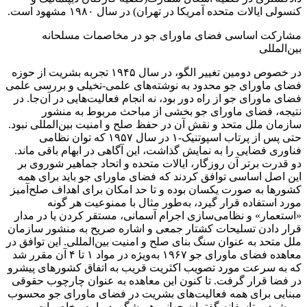
کنسولی ایالات متحده آمریکا در تهران) در سال ۱۹۸۰ مشهود است.
مشارکت اساسی فضای ماورای جو در مخاصمات مسلحانه
بین‌المللی
در خصوص دومین تغییر الگو، در سال ۱۹۴۵ تجربه بشریت از حوزه
فضای ماورای جو محدود به نوشته‌های علمی-تخیلی و بررسی علمی
فضای ماورای جو از راه دور بود، نه انجام فعالیت‌هایی در آن‌جا. در
نتیجه، فضای ماورای جو بخشی از مباحث مربوط به منشور
سازمان ملل متحد و نقش آن در حفظ صلح و امنیت بین‌المللی نبود.
حتی پس از پرتاب اسپوتنیک-۱ در سال ۱۹۵۷ که توان نظامی
فناوری فضایی را به نمایش گذاشت، این آگاهی در ابهام باقی ‌ماند.
دو قدرت برتر آن روزگار، ایالات متحده و اتحاد جماهیر شوروی بر
این اصل اساسی توافق کردند که فضای ماورای جو باید برای همه
کشورها به صورت یکسان بوده و تا حد امکان برای اهداف صلح‌آمیز
مورد استفاده قرار گیرد، به‌طور مثال با ممنوعیت هر گونه
«استعمار» و نظامی‌سازی اجرام آسمانی، مستقر کردن یا در مدار
قرار دادن تسلیحات کشتار جمعی و اشاره صریح به منشور سازمان
ملل متحد به عنوان سنگ بنای صلح و امنیت بین‌المللی. این توافق در
معاهده فضای ماورای جو ۱۹۶۷ به‌ویژه در مواد ۱ تا ۴ آن مقرر شد
که به سرعت مورد تصویب اکثریت قریب به اتفاق کشورهای پیشرو
در فضا قرار گرفت. تا کنون این معاهده به عنوان چارچوب حقوقی
مبنایی برای همه فعالیت‌های بشریت در فضای ماورای جو محسوب
می‌شود. متاسفانه گفتمان جهانی همیشگی درباره مخاصمات