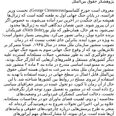
پژوهشگر حقوق بین‌الملل
معروف است جورج کلمانسو(George Clemenceau)، نخست وزیر
فرانسه، در پایان جنگ جهانی اول به طعنه گفته است که ژنرال‌ها
همیشه برای جنگیدن در آخرین نبرد آماده می‌شوند، به خصوص اگر
در آن پیروز شوند. چنین نقصان دیدگاهی البته به ژنرال‌ها محدود
نمی‌شود. به هر حال، همان‌طور که نیلز بور(Niels Bohr)، فیزیکدان
‌برنده جایزه نوبل، زمانی تصور می‌کرد، پیش‌بینی بسیار دشوار است؛
به ویژه در مورد آینده. بنابراین جای تعجب نیست که در زمان
تصویب منشور سازمان ملل متحد در سال ۱۹۴۵، عمدتا متمرکز بر
تلاش‌هایی بود که از وقوع جنگ جهانی سوم به شیوه جنگ جهانی
دوم جلوگیری کند. به طور مشخص، حملات مسلحانه گسترده علیه
دیگر کشورهای مستقل و قلمروهای آن‌هایی که آغازگر جنگ بودند،
منجر به ممنوعیت اساسی مندرج در ماده بند ۴ ماده ۲ منشور شد.
منشور سازمان ملل متحد به سرعت به‌عنوان‌ هسته اصلی حقوق
بین‌الملل قابل اعمال در سطح جهانی در زمینه استفاده یا تهدید به
استفاده از نیروی مسلح در روابط بین کشورها شناخته شد. با این‌
حال از آن زمان تا کنون، دو تحول عمده در بستر جغرافیای سیاسی
رخ داده است که در منشور به تفصیل مورد توجه قرار نگرفته‌اند.
نخست، دخالت اساسی کنشگران غیردولتی در وضعیت‌های
مخاصمه ؛ و دوم، اهمیت فضای ماورای جو در مخاصمات مسلحانه.
علاوه بر این، اخیرا این تحولات شروع به درهم‌تنیدگی کرده‌اند که
منجر به طرح پرسش‌هایی درباره چارچوب‌های حقوقی و پیامدهای
آن‌ها شده است. برای نمونه، آیا مشارکت‌های مهم اپراتورهای