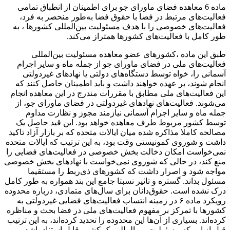
ماده 6 معاهده فضای ماورای جو برای اطمینان از انطباق تمامی
فعالیت‌های مرتبط در فضا با حقوق فضا به‌طور منحصر به فرد،
فعالیت‌های خصوصی را با هدف مسئولیت بین‌المللی کشورها ، به
طور کامل با فعالیت‌های کشورها همتراز می‌کند.
طبق این ماده ،کشورهای عضو معاهده مسئولیت بین‌المللی
فعالیت‌های ملی در فضای ماورای جو از جمله ماه و سایر اجرام
آسمانی را، خواه توسط دستگاه‌های دولتی یا نهادهای غیردولتی
انجام شوند، بر عهده خواهند داشت و باید اطمینان حاصل کنند که
این فعالیت‌های ملی مطابق با مقررات مندرج در این معاهده انجام
می‌شوند. فعالیت‌های نهادهای غیردولتی در فضای ماورای جو، از
جمله ماه و سایر اجرام آسمانی نیازمند مجوز و نظارت مداوم
توسط کشور مربوط طرف معاهده خواهد بود. این قید حاصل یک
مصالحه کاملا مذاکره‌ شده میان ایالات متحده که بر بازار آزاد تاکید
داشت و شوروی کمونیستی وقت بود، به این ترتیب که ایالات متحده
نمی‌خواست امکان دخالت بخش خصوصی در فعالیت‌های فضایی را
منع کند، در حالی که شوروی نمی‌خواست با نهادهای بخش خصوصی
مواجه شود و اصرار داشت که کشورهای ذی‌ربط را مستقیما
مسئول بداند. گستره و تاثیر نسبتا جامع این بند همواره به طور کامل
درک نشده است. حقوق‌دانان برای سال‌های متمادی، درباره محدوده
رویکرد ماده ۶ در زمینه انتساب فعالیت‌های فضایی غیردولتی به
کشورها با تمرکز بر مفهوم فعالیت‌های ملی در فضا بحث و مناظره
کرده‌اند. بسیاری از آن‌ها این محدوده را تحدید کرده‌اند، به این ترتیب
قبل از این که مسئولیت بین‌المللی یک کشور قابل استناد باشد،