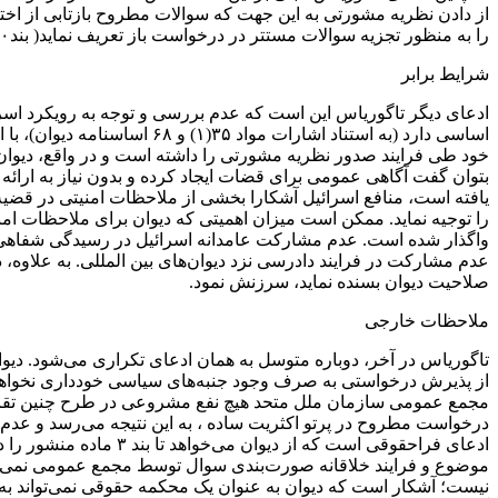
از دادن نظریه مشورتی به این جهت که سوالات مطروح بازتابی از اختلا
را به منظور تجزیه سوالات مستتر در درخواست باز تعریف نماید( بند۵۰).
شرایط برابر
ادعای دیگر تاگوریاس این است که عدم بررسی و توجه به رویکرد اسرا
اساسی دارد (به استناد اشار
خود طی فرایند صدور نظریه مشورتی را داشته است و در واقع، دیوان 
بتوان گفت آگاهی عمومی برای قضات ایجاد کرده و بدون نیاز به ارائ
یافته است، منافع اسرائیل آشکارا بخشی از ملاحظات امنیتی در قضیه ح
را توجیه نماید. ممکن است میزان اهمیتی که دیوان برای ملاحظات امن
واگذار شده است. عدم مشارکت عامدانه اسرائیل در رسیدگی شفاهی، 
عدم مشارکت در فرایند دادرسی نزد دیوان‌های بین المللی. به علاوه،
صلاحیت دیوان بسنده نماید، سرزنش نمود.
ملاحظات خارجی
تاگوریاس در آخر، دوباره متوسل به همان ادعای تکراری می‌شود. د
از پذیرش درخواستی به صرف وجود جنبه‌های سیاسی خودداری نخواهد کر
مجمع عمومی سازمان ملل متحد هیچ نفع مشروعی در طرح چنین تقاضایی
درخواست مطروح در پرتو اکثریت ساده ، به این نتیجه می‌رسد و عد
ادعای فراحقوقی است ک
موضوع و فرایند خلاقانه صورت‌بندی سوال توسط مجمع عمومی نمی‌کن
نیست؛ آشکار است که دیوان به عنوان یک محکمه حقوقی نمی‌تواند به