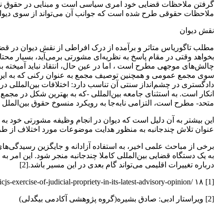
گرفتن ملاحظات قضایی خود امری سیاسی است و مبنایی در حقوق ندار
ملاحظات حقوقی طرح شده است که جوانب آن می‌تواند از سوی دیوا
نقش دیوان
مطلب تاگوریاس متاثر و برآمده از درک افراطی از نقش دیوان در قضاو
بخواهد وقتی در مقام پاسخ به نظریه‌ای مشورتی برمی‌آید، بسیار محت
چالش‌های موجهی مطرح است ، اما در عین حال، انتقاد نباید آمیخته
سوی مجمع عمومی و همچنین توصیف مجمع به عنوان رکنی که به این اند
دادگستری در چشم‌انداز سنتی آن تناسب دارد: اختلافات بین‌المللی در 
انکار است. به استثنای جامعه بین‌المللی -که به بهترین شکل در مج
متحد- مطرح است، التزامی نابه‌جا به رویکرد منسوخ حقوق بین‌الملل
این بیشتر به آن دلیل است که دیوان در انجام وظیفه مشورتی خود به 
عنوان تلاش چندجانبه به منظور هدایت موضوعات مورد اختلاف از ط
به یک دستگاه قضایی بین‌المللی کاملا چندجانبه منجر شود. این ام
درباره تغییرات اقلیمی می‌تواند گام بعدی در این مسیر باشد.[2]
[1] https://www.ejiltalk.org/the-discretion-that-wasnt-the-icjs-exercise-of-judicial-propriety-in-its-latest-advisory-opinion/ ۱۸ سپتامبر ۲۰۲۴
[2] ویراستار ادبی: صادق بشیره(گروه پژوهشی آکادمی بیگدلی)