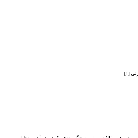
 [1]
لاس تاگوریاس(Nicholas Tsagourias) مقاله‌ای را در مجموعه مقالات پیرامون جنگ منتشر کرد و د