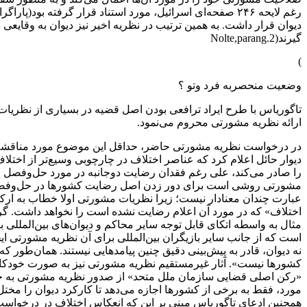
دیوان قرار داشت. به همین ترتیب در نظریه اخیر نیز دیوان به وقایعی
گیرند(Nolte,parang.2
)
وضعیت منحصربه فرد وتو ؟
تاگوریاس با طرح ایراد ترافعی بودن اصل قضیه در بسیاری از نظریات
ارائه نظریه مشورتی محروم می‌نمود.
در درخواست نظریه مشورتی حاضر، حداقل این موضوع مورد مناقشه است
دیوار حائل اعلام کرد که عناصر اختلاف در چارچوبی وسیع‌تر از اختل
را صادر می‌کند، علی رغم فقدان رضایت دوجانبه در مورد حل‌وفصل 
مشورتی روشی است برای دور زدن اصل رضایت کشورها در حل‌وفصل قضا
عبارت چندان معنادار نیست؛ زیرا نظریات مشورتی اولا خطاب به ارکا
اختلاف» که در مورد آن اعلام رضایت نشده است را نخواهد داشت. گر
مثال به واسطه اتکای قابل توجه سایر محاکم و دیوان‌های بین‌المللی بر
است که از جانب سایر بازیگران بین‌المللی برای آن نظریه مشورتی ایجا
نه دیوان، قادر به پیش‌بینی دقیق چنین پیامدهایی نیستند. همان‌طو
کشورها نیست». آثار غیرمستقیم نظریه مشورتی نیز به صورت خودکار 
«رکن اصلی قضایی سازمان ملل متحد» از صدور نظریه مشورتی به جهت
مورد، فقط به برخی از کشورها اجازه می‌دهد تا کارکرد دیوان را مخت
همچنین ادعای تاگوریاس مبنی بر این که انعکاس اختلاف در درخواست 