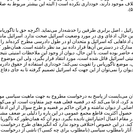
ف موجود دارند، خودداری نکرده است ( البته این بیشتر مربوط به صلاح
ئیل ، اصل برابری طرفین را خدشه‌دار می‌نماید. اگرچه حق با تاگور
ات مواد ۳۵(۱) و ۶۸ اساسنامه دیوان)، با این حال، ادعای وی در مورد وضعیت اسرائیل صح
ادعاهایی که اسرائیل و متحدان او در طول دادرسی مطرح کرده‌اند را
ه مدارک در دسترس آن‌ها قرار داده نیز مد نظر داشته است. همان‌طور
اضر بوده است. با این حال، دیوان از وجود این ملاحظات امنیتی نتیجه 
یتی اسرائیل قائل شده است، مورد انتقاد قرار بگیرد، ولی این موضوع
موضع تاگوریاس را تقویت نمی‌کند؛ خودداری استفاده از حقوق دادر
 دیوان را نمی‌توان از این جهت که اسرائیل تصمیم گرفته تا به جای دف
یوان می‌بایست از پاسخ به درخواست مطروح به جهت ماهیت سیاسی مو
د، ادعا می‌کند که در قضیه فعلی همه چیز متفاوت است. او می‌کوشد 
 از دیوان نداشته و قرائن حاکم بر قضیه و طرح سوال از این ادعا 
م حصول اکثریت قاطع مجمع عمومی در این باره را دلیلی بر ضعف مش
ه از دیوان می‌خواهد تا بند ۳ ماده‌ منشور را در مقام اعمال اختیاراتش نادیده بگیرد. دوم
د. در این خصوص اختلافی وجود ندارد که انگیزه‌های طرح درخواست ن
 آثار نامطلوب سیاسی (نامطلوب برای چه کسی؟) ناشی از درخواست نظر