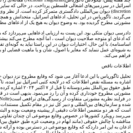
اسرائیل در سرزمین‌های اشغالی فلسطین پرداخت. در حالی که سایر م
discretion) دیوان بین‌المللی دادگستری متمرکز کرده است. از
مشورتی مطرح گردیده بود. به وضوح دیوان به هیچ یک از ادعاهای مطر
دادرسی دیوان متکی بود. این پست به ارزیابی ادعاهایی می‌پردازد 
اساسنامه). با این حال، اختیارات دیوان در این راستا نباید به گونه‌ا
به شیوه‌ای عمل ننماید که مغایر با اصول، شآن و یا ماهیت قضایی او 
فراهم می‌کند.
اطلاعات ناقص
تحلیل تاگوریاس با این ادعا آغاز می شود که وقایع مطروح نزد دی
اشاره به مسئله نقص اطلاعات که در لایحه کتبی اسرائیل نیز آمده،
طبق حقوق بین‌الم
است که هر دو متضمن اطلاعات دقیقی از پیشینه وضعیت بوده و البته بد
می‌رسد رویکرد کشورها در خصوص وقایع موضوعی آن چندان تفاوتی با 
مناقشه یا چالش حقوقی (مانند ابهام در وضعیت غزه طبق حقوق بین‌المل
اذعان به این امر داردکه که وقایع موضوعی در دسترس بوده و ارائه 
صلاحیت مشورتی خود را در مورد آن‌ها اعمال می‌کند و به منظور شفا