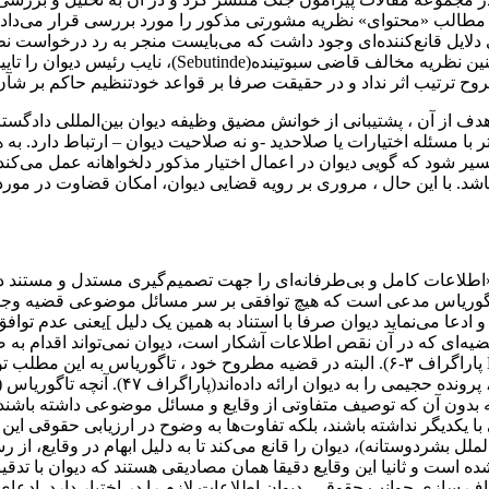
طالب «محتوای» نظریه مشورتی مذکور را مورد بررسی قرار می‌دادند، 
 نظر وی دلایل قانع‌کننده‌ای وجود داشت که می‌بایست منجر به رد درخوا
می‌گردید. تاگوریاس در این تحلیل، ادعاهای اسرائیل، م
وح ترتیب اثر نداد و در حقیقت صرفا بر قواعد خودتنظیم حاکم بر شآن
که هدف از آن ، پشتیبانی از خوانش مضیق وظیفه دیوان بین‌المللی د
ی تفسیر شود که گویی دیوان در اعمال اختیار مذکور دلخواهانه عمل می‌ک
باشد. با این حال ، مروری بر رویه قضایی دیوان، امکان قضاوت در مور
وان «اطلاعات کامل و بی‌طرفانه‌ای را جهت تصمیم‌گیری مستدل و مس
 تاگوریاس مدعی است که هیچ توافقی بر سر مسائل موضوعی قضیه وجود ن
لل بشردوستانه تا قبل از ۷ اکتبر ۲۰۲۴ اشاره کرده و ادعا می‌نماید دیوان صرفا با استناد به
شده و سازمان‌های بین‌المللی و دبیر کل نیز د
ون آن که توصیف متفاوتی از وقایع و مسائل موضوعی داشته باشند، اقدا
یکدیگر نداشته باشند، بلکه تفاوت‌ها به وضوح در ارزیابی حقوقی ای
ل بشردوستانه)، دیوان را قانع می‌کند تا به دلیل ابهام در وقایع، از 
شده است و ثانیا این وقایع دقیقا همان مصادیقی هستند که دیوان با
ف ‌سازی جوانب حقوقی، دیوان اطلاعات لازم را در اختیار دارد. ادعای