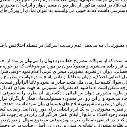
رغم لایحه ۲۴۶ صفحه‌ای اسرائیل، مورد استناد قرار گرفته بود(پاراگراف ۵۵). در قضیه مذکور، از نظ
 دسترسی داشت که به خوبی می‌توانستند به عنوان نمادی از ویژگی‌های 
 مشورتی ادامه می‌دهد: عدم رضایت اسرائیل در فیصله اختلافش با فل
 که آیا سوالات مطروح خطاب به دیوان را می‌توان برآمده از اختلا
اف قرار داده می‌شوند و معمولا دیوان در مورد موضوعاتی که در حوزه 
قضایی. دیوان در نظریه مشورتی صحرای غربی اعلام نمود «وقتی شرای
یی اختلاف، دیوان متعاقبا از دادن پاسخ به درخواست مطروح و صدو
ن سوال‌کننده سازمان ملل متحد صادر می‌شود و ثانیا الزام‌آور نیست
چه ممکن است ادعا شود که نظریات مشورتی به جهت نفوذی که دارند می
 نظریه مشورتی دیوان بین‌المللی دادگستری، آن نظریه را به حقوقی الزا
د می‌شود و از این رو ، در محدوده مسئولیت‌های همان بازیگران قرار گ
ر که دیوان در نظریه مشورتی سلاح های هسته‌ای بیان نموده است، «هد
نظریه مشورتی را به یک ابزار ابتدایی برای دور زدن اصل رضایت کش
 وجود اختلاف، مانع از ایفای نقش فراگیر این رکن در چارچوب کلی
ل کنند. در فرضی نامطلوب‌ تر به ویژه وقتی موضوع سوال از دیوان تعه
نظریه مشورتی، نشانه‌ای مبنی بر دور زدن اصل رضایت در حل‌وفصل قض