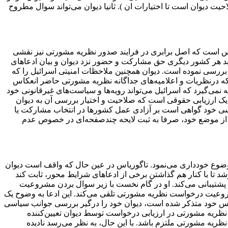
یت دیوان است تا اختیارات ان ). ثانیا دیوان می‌تواند سوال مطروح
یاس است که اصل برابری در فرایند صدور نظریه مشورتی نیز نقشی
ت ندارد. اسرائیل مانند هر کشور دیگری حق مشارکت و حضور نزد دیوان و بیان ادعاهای
 بررسی نموده است. دیوان همچنین ملاحظات امنیتی اسرائیل را که
 که درنظریات و اعلامیه‌های جداگانه نظریه مشورتی حاضر انعکاس
نمی‌گیرد که اسرائیل می‌تواند رویه‌ها و سیاست‌های غیرقانونی خود
 یک ارزیابی حقوقی است که صلاحیت و اختیار بررسی آن به دیوان
سی خود گواهی است بر آزادی عمل کشورها در انتخاب مشارکت یا
اع از موضع خود، صرفا به ثبت لایحه‌ چندصفحه‌ای در خصوص عدم
ضوع خودداری می‌نمود. تاگوریاس در عین حال که واقف است دیوان
تا با کنار هم گذاشتن برخی از ادعاهای شرایط ‌محور، ثابت کند
پشتیبانی می‌کند. او در گام نخست با زیر سوال بردن مشروعیت
روعیت درخواست نظریه مشورتی تلقی می‌کند. این ادعا به وضوح یک
 آن که همان‌طور که تاگوریاس خود متذکر شده است، دیوان خود را درگیر بررسی جوانب سیاسی
ظریه مشورتی در ارزیابی درخواست توسط دیوان تعیین‌کننده
یه مشورتی ملتزم باشد. با این حال، به نظر می‌رسد نادیده