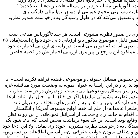
تاگوریاس مقاله خود را بر مسئله «اختیارات»یا “صلاحدید”(
ست نظریه مشورتی مجمع عمومی از دیوان بین‌المللی دادگستری
تحدانش و همچنین نظریه مخالف قاضی سبوتینده(Sebutinde)، نایب رئیس دیوان را تایید و تصدیق می‌کند که در طول رسیدگی به درخواست صدور نظریه
ادگستری در صدور نظریه مشورتی است. هر چند تاگوریاس مدعی است
که ادعای او متوجه صلاحیت دیوان است ، اما آنچه مطرح می‌کند بیشتر با مسئله اختیارات یا صلاحدید -و نه صلاحیت دیوان – ارتباط دارد. به همین دلیل ، موضوع مذکور تابع ارزیابی ذاتی خود دیوان است(ماده ۶۵
ند. بدیهی است که دیوان می‌بایست در راستای ارزیابی اختیارات خود،
د عملکرد این مرجع را پیرامون ارزیابی اختیاراتش در قضیه حاضر
تند در خصوص مسائل حقوقی و موضوعی قضیه فراهم نکرده است». با
دارد و در این راستا به عنوان نمونه به وضعیت مورد مناقشه غزه
 همین یک دلیل ]یعنی عدم توافق بر سر مسائل موضوعی[ می‌بایست از پذیرش درخواست نظریه
مشورتی مطروح خودداری کرده و آن را رد می‌نمود. بدیهی است در قضیه‌ای که در آن نقص اطلاعات آشکار است، دیوان نمی‌تواند اقدام به صدور نظریه مشورتی نماید(پاراگراف ۴۶). با این حال، بار اثبات ادعا
در فرایند نظریه مشورتی متفاوت از رسیدگی‌های ترافعی است(Nolte پاراگراف ۳-۶). البته در قضیه مطروح خود ، تاگوریاس به این مطلب توجه دارد که بیش از ۵۰ بیانیه از کشورهای مختلف نزد دیوان ثبت
ر مقام تکمیل مستندات، پرونده حجیمی را به دیوان ارائه داده‌اند(پاراگراف ۴۷). آنچه تاگوریاس (ظاهرا عامدانه) از قلم انداخته، لوایح مبسوط آمریکا و انگلستان
م به جانبداری و حمایت از اسرائیل نموده‌اند. از این رو به نظر
ن وقایع بوده است. این یک سوء برداشت محض است که ادعا شود یک
رسیدگی به درخواست نظریه مشورتی خودداری نماید. اولا این ادعا خود
 تدقیق و شفاف نمودن جوانب حقوقی آن-بر أساس اطلاعات در دسترس-
 فقدان دلیل و نقص اطلاعات، در نظریه مشورتی دیوار حائل نیز علی