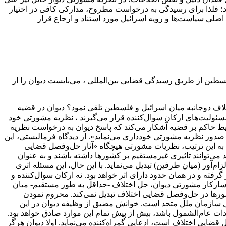
ر دیوان مسیر دیوار و اثرات آن محرز بود؛ فلذا برای رسیدگی به درخواست مطروح، مدارکی کافی در اختیار
اصلی سیاست‌ها و رویه اسرائیل مورد استناد و ارجاع قرار
سطین از طریق رسیدگی قضایی بین‌المللی ، می‌بایست دیوان را از
ف دوجانبه میان اسرائیل و فلسطین تلقی نمود؟ دیوان در قضیه
مسئولیت‌های ارکان سوال‌کننده قرار می‌گیرند ، نظریه مشورتی خود
ط حاکم بر قضیه آشکار می‌کند که پاسخ دیوان به درخواست نظریه
ر نظریه مشورتی خودداری می‌نماید». از دیدگاه فرمالیستی، این
. به این ترتیب، نظریات مشورتی هیچگاه «آثار حل‌وفصل قضایی
‌توانند تاثیری غیرمستقیم بر کشورها داشته باشند و به عنوان
م‌آور (میان طرفین) تبدیل می‌نماید. با این حال، این مسئله اثری
رفته و در همان حدود دارای اثر خواهد بود. نه ارکان سوال‌کننده و
ف سازکار مشورتی دیوان، حل اختلاف -حداقل به طور مستقیم- میان
ورها در حل‌وفصل قضایی اختلاف تبدیل نمی‌کند. محروم نمودن
 سازمان ملل متحد است. خوانش مضیق از وظیفه دیوان در این
دات عام‌الشمول باشد، بیش از پیش تمام این موارد صادق خواهد بود.
ایی اختلاف است، ادعایی گمراه‌کننده می‌نماید. اولا دیوان هرگز