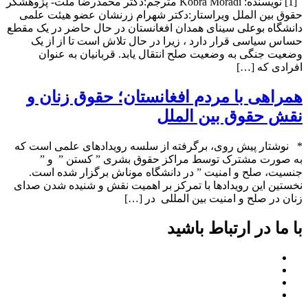
[1] نویسنده: Kobra Moradi مترجم:دکتر محمدرضا ملت- پژوهشگر
حقوق بین الملل ویراستار:دکتر شهرام زرنشان عضو هیئت علمی
دانشگاه بوعلی سینای همدان افغانستان در حال حاضر در یک مقطع
حساس سیاسی قرار دارد ، زیرا در حال تلاش است تا از از یک
وضعیت جنگی به وضعیت صلح انتقال یابد. قربانیان به عنوان
افرادی که […]
همراهی با مردم افغانستان؛ حقوق زنان و
نقش حقوق بین الملل
* نوشتار پیش روی، برگرفته از سلسه رویدادهای علمی است که
به صورت مشترک توسط مراکز حقوق بشری ” کستن ” و ”
جنسیت، صلح و امنیت ” در دانشگاه موناش برگزار شده است.
نخستین این رویدادها با تمرکز بر اهمیت نقش و شنیده شدن صدای
زنان در صلح و امنیت بین المللی در […]
با ما در ارتباط باشید