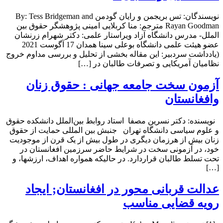
نویسندگان: تس بریجمن و رایان گودمن By: Tess Bridgeman and
Rayan Goodman مترجم: منا کربلایی امینی پژوهشگر حقوق بین
الملل- مدرس دانشگاه آزاد ویراستار علمی: دکتر شهرام زرنشان
عضو هیئت علمی دانشگاه بوعلی سینا همدان 17 آگوست 2021
(یادداشت سردبیر: این مقاله بخشی از تحلیل و بررسی مداوم خروج
نظامیان آمریکایی و تصرفات طالبان در […]
آزمون سخت جامعه جهانی : حقوق زنان
وافغانستان
نویسنده: دکتر نسرین مصفا استاد روابط‌ بین‌الملل دانشکده حقوق
و علوم سیاسی دانشگاه تهران جنبش بین المللی حمایت از حقوق
زنان بیش از هرزمان دیگری در طول بیش از یک قرن از موجودیت
خود، در آزمونی سخت در شرایط حاضر سرزمین افغانستان در
تحت تسلط طالبان قراردارد. در حالیکه همواره اهداف، ارزشها، و
[…]
عدالت قربانی محور در افغانستان; ایجاد
رویه قضایی مناسب